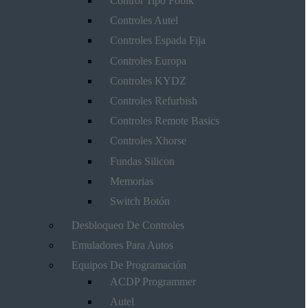
Control Tipo Fobik
Controles Autel
Controles Espada Fija
Controles Europa
Controles KYDZ
Controles Refurbish
Controles Remote Basics
Controles Xhorse
Fundas Silicon
Memorias
Switch Botón
Desbloqueo De Controles
Emuladores Para Autos
Equipos De Programación
ACDP Programmer
Autel