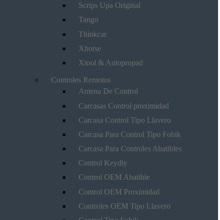
Scrips Upa Original
Tango
Thinkcar
Xhorse
Xtool & Autopropad
Controles Remotos
Antena De Control
Carcasas Control proximidad
Carcasa Control Tipo Llavero
Carcasa Para Control Tipo Fobik
Carcasa Para Controles Abatibles
Control Keydiy
Control OEM Abatible
Control OEM Proximidad
Controles OEM Tipo Llavero