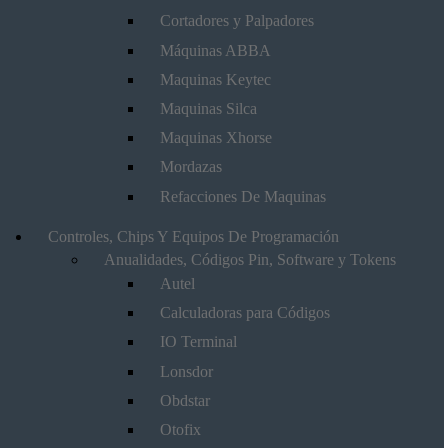
Cortadores y Palpadores
Máquinas ABBA
Maquinas Keytec
Maquinas Silca
Maquinas Xhorse
Mordazas
Refacciones De Maquinas
Controles, Chips Y Equipos De Programación
Anualidades, Códigos Pin, Software y Tokens
Autel
Calculadoras para Códigos
IO Terminal
Lonsdor
Obdstar
Otofix