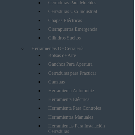
Cerraduras Para Muebles
Cerraduras Uso Industrial
Chapas Eléctricas
Cierrapuertas Emergencia
Cilindros Sueltos
Herramientas De Cerrajería
Bolsas de Aire
Ganchos Para Apertura
Cerraduras para Practicar
Ganzuas
Herramienta Automotriz
Herramienta Eléctrica
Herramienta Para Controles
Herramientas Manuales
Herramientas Para Instalación
Cerraduras