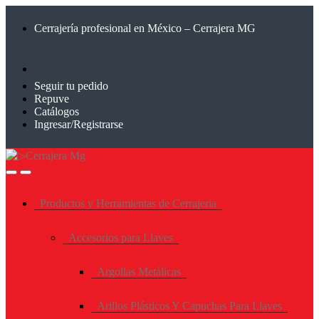
Saltar
Saltar
a
al
Cerrajería profesional en México – Cerrajera MG
la
contenido
navegación
Seguir tu pedido
Repuve
Catálogos
Ingresar/Registrarse
Productos y Herramientas de Cerrajeria
Accesorios para Llaves
Argollas Metálicas
Arillos Plásticos Y Capuchas Para Llaves