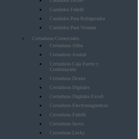
Candados Dexter
Candados Faitelli
Candados Para Refrigerador
Candados Para Ventana
Cerraduras Comerciales
Cerraduras Abba
Cerraduras Austral
Cerraduras Caja Fuerte y
Combinación
Cerraduras Dexter
Cerraduras Digitales
Cerraduras Digitales Excell
Cerraduras Electromagneticas
Cerraduras Faitelli
Cerraduras Inoxx
Cerraduras Locky