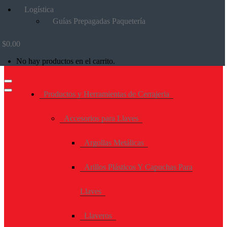
Logística
Guías Prepagadas Paquetería
$
0.00
No hay productos en el carrito.
Productos y Herramientas de Cerrajeria
Accesorios para Llaves
Argollas Metálicas
Arillos Plásticos Y Capuchas Para
Llaves
Llaveros