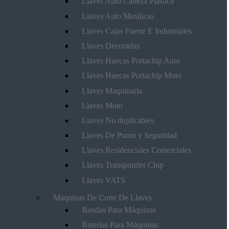
Llaves Auto Cabeza Plástica
Llaves Auto Metálicas
Llaves Cajas Fuerte E Industriales
Llaves Decoradas
Llaves Huecas Portachip Auto
Llaves Huecas Portachip Moto
Llaves Maquinaria
Llaves Moto
Llaves No duplicables
Llaves De Punto y Seguridad
Llaves Residenciales Comerciales
Llaves Transponder Chip
Llaves VATS
Maquinas De Corte De Llaves
Bandas Para Máquinas
Baterías Para Máquinas