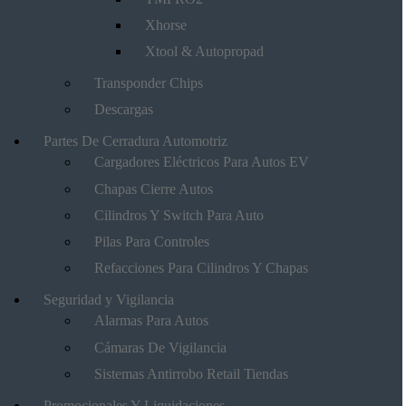
Xhorse
Xtool & Autopropad
Transponder Chips
Descargas
Partes De Cerradura Automotriz
Cargadores Eléctricos Para Autos EV
Chapas Cierre Autos
Cilindros Y Switch Para Auto
Pilas Para Controles
Refacciones Para Cilindros Y Chapas
Seguridad y Vigilancia
Alarmas Para Autos
Cámaras De Vigilancia
Sistemas Antirrobo Retail Tiendas
Promocionales Y Liquidaciones