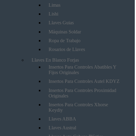
Limas
Lishi
Llaves Guias
Máquinas Soldar
Ropa de Trabajo
Rosarios de Llaves
Llaves En Blanco Forjas
Insertos Para Controles Abatibles Y
Fijos Originales
Insertos Para Controles Autel KDYZ
Insertos Para Controles Proximidad
Originales
Insertos Para Controles Xhorse
Keydiy
Llaves ABBA
Llaves Austral