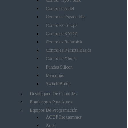
Control Tipo Fobik
Controles Autel
Controles Espada Fija
Controles Europa
Controles KYDZ
Controles Refurbish
Controles Remote Basics
Controles Xhorse
Fundas Silicon
Memorias
Switch Botón
Desbloqueo De Controles
Emuladores Para Autos
Equipos De Programación
ACDP Programmer
Autel