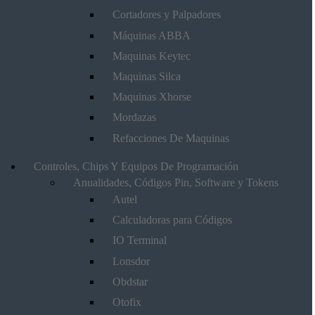
Cortadores y Palpadores
Máquinas ABBA
Maquinas Keytec
Maquinas Silca
Maquinas Xhorse
Mordazas
Refacciones De Maquinas
Controles, Chips Y Equipos De Programación
Anualidades, Códigos Pin, Software y Tokens
Autel
Calculadoras para Códigos
IO Terminal
Lonsdor
Obdstar
Otofix