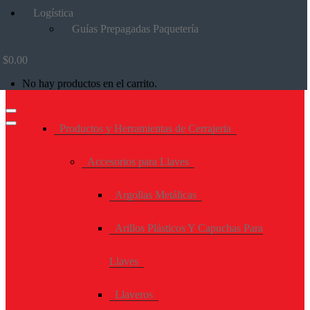
Logística
Guías Prepagadas Paquetería
$
0.00
No hay productos en el carrito.
Productos y Herramientas de Cerrajeria
Accesorios para Llaves
Argollas Metálicas
Arillos Plásticos Y Capuchas Para
Llaves
Llaveros