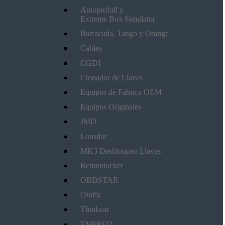
Autoprofull y
Extreme Box Simulator
Barracuda, Tango y Orange
Cables
CGDI
Clonador de Llaves
Equipos de Fabrica OEM
Equipos Originales
JMD
Lonsdor
MK3 Desbloqueo Llaves
Remunlocker
OBDSTAR
Otofix
Thinkcar
TMPRO2