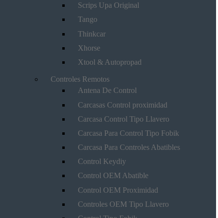
Scrips Upa Original
Tango
Thinkcar
Xhorse
Xtool & Autopropad
Controles Remotos
Antena De Control
Carcasas Control proximidad
Carcasa Control Tipo Llavero
Carcasa Para Control Tipo Fobik
Carcasa Para Controles Abatibles
Control Keydiy
Control OEM Abatible
Control OEM Proximidad
Controles OEM Tipo Llavero