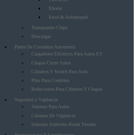
Xhorse
Xtool & Autopropad
Transponder Chips
Descargas
Partes De Cerradura Automotriz
Cargadores Eléctricos Para Autos EV
Chapas Cierre Autos
Cilindros Y Switch Para Auto
Pilas Para Controles
Refacciones Para Cilindros Y Chapas
Seguridad y Vigilancia
Alarmas Para Autos
Cámaras De Vigilancia
Sistemas Antirrobo Retail Tiendas
Promocionales Y Liquidaciones