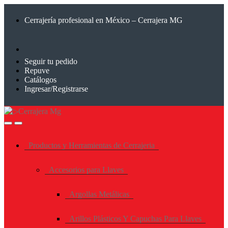
Saltar
Saltar
a
al
Cerrajería profesional en México – Cerrajera MG
la
contenido
navegación
Seguir tu pedido
Repuve
Catálogos
Ingresar/Registrarse
Productos y Herramientas de Cerrajeria
Accesorios para Llaves
Argollas Metálicas
Arillos Plásticos Y Capuchas Para Llaves