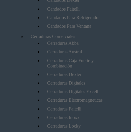
Candados Dexter
Candados Faitelli
Candados Para Refrigerador
Candados Para Ventana
Cerraduras Comerciales
Cerraduras Abba
Cerraduras Austral
Cerraduras Caja Fuerte y
Combinación
Cerraduras Dexter
Cerraduras Digitales
Cerraduras Digitales Excell
Cerraduras Electromagneticas
Cerraduras Faitelli
Cerraduras Inoxx
Cerraduras Locky