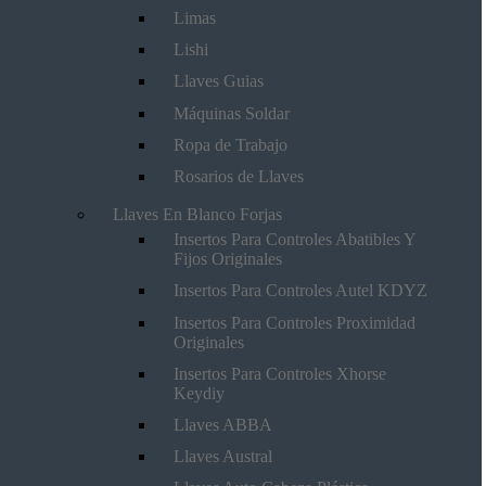
Limas
Lishi
Llaves Guias
Máquinas Soldar
Ropa de Trabajo
Rosarios de Llaves
Llaves En Blanco Forjas
Insertos Para Controles Abatibles Y
Fijos Originales
Insertos Para Controles Autel KDYZ
Insertos Para Controles Proximidad
Originales
Insertos Para Controles Xhorse
Keydiy
Llaves ABBA
Llaves Austral