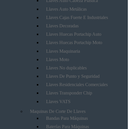
Llaves Auto Cabeza Plástica
Llaves Auto Metálicas
Llaves Cajas Fuerte E Industriales
Llaves Decoradas
Llaves Huecas Portachip Auto
Llaves Huecas Portachip Moto
Llaves Maquinaria
Llaves Moto
Llaves No duplicables
Llaves De Punto y Seguridad
Llaves Residenciales Comerciales
Llaves Transponder Chip
Llaves VATS
Maquinas De Corte De Llaves
Bandas Para Máquinas
Baterías Para Máquinas