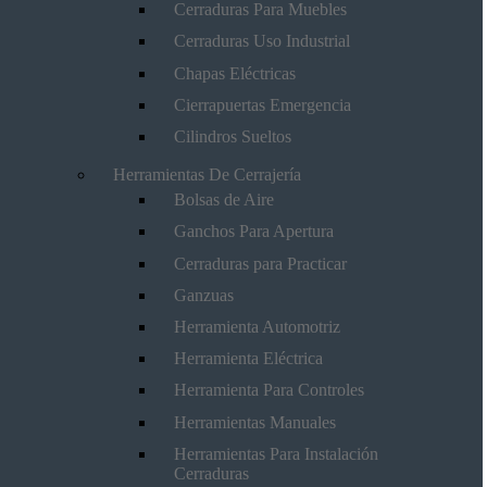
Cerraduras Para Muebles
Cerraduras Uso Industrial
Chapas Eléctricas
Cierrapuertas Emergencia
Cilindros Sueltos
Herramientas De Cerrajería
Bolsas de Aire
Ganchos Para Apertura
Cerraduras para Practicar
Ganzuas
Herramienta Automotriz
Herramienta Eléctrica
Herramienta Para Controles
Herramientas Manuales
Herramientas Para Instalación
Cerraduras