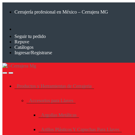
Saltar
Saltar
a
al
Cerrajería profesional en México – Cerrajera MG
la
contenido
navegación
Seguir tu pedido
Repuve
Catálogos
Ingresar/Registrarse
Productos y Herramientas de Cerrajeria
Accesorios para Llaves
Argollas Metálicas
Arillos Plásticos Y Capuchas Para Llaves