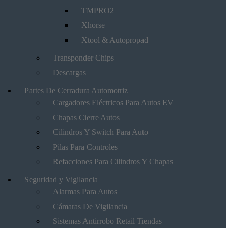
TMPRO2
Xhorse
Xtool & Autopropad
Transponder Chips
Descargas
Partes De Cerradura Automotriz
Cargadores Eléctricos Para Autos EV
Chapas Cierre Autos
Cilindros Y Switch Para Auto
Pilas Para Controles
Refacciones Para Cilindros Y Chapas
Seguridad y Vigilancia
Alarmas Para Autos
Cámaras De Vigilancia
Sistemas Antirrobo Retail Tiendas