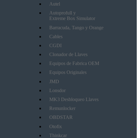
Autel
Autoprofull y
Extreme Box Simulator
Barracuda, Tango y Orange
Cables
CGDI
Clonador de Llaves
Equipos de Fabrica OEM
Equipos Originales
JMD
Lonsdor
MK3 Desbloqueo Llaves
Remunlocker
OBDSTAR
Otofix
Thinkcar