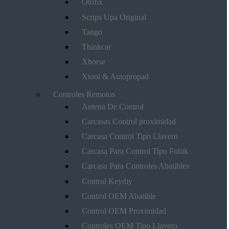
Otofix
Scrips Upa Original
Tango
Thinkcar
Xhorse
Xtool & Autopropad
Controles Remotos
Antena De Control
Carcasas Control proximidad
Carcasa Control Tipo Llavero
Carcasa Para Control Tipo Fobik
Carcasa Para Controles Abatibles
Control Keydiy
Control OEM Abatible
Control OEM Proximidad
Controles OEM Tipo Llavero