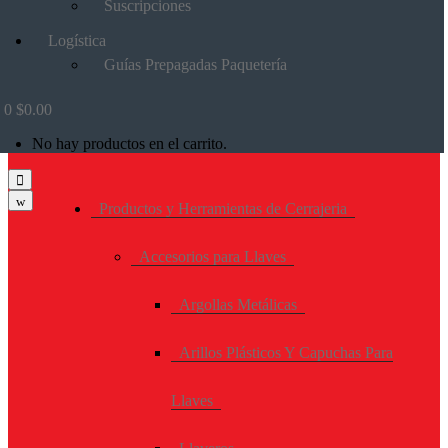
Suscripciones
Logística
Guías Prepagadas Paquetería
0
$
0.00
No hay productos en el carrito.
Productos y Herramientas de Cerrajeria
Accesorios para Llaves
Argollas Metálicas
Arillos Plásticos Y Capuchas Para
Llaves