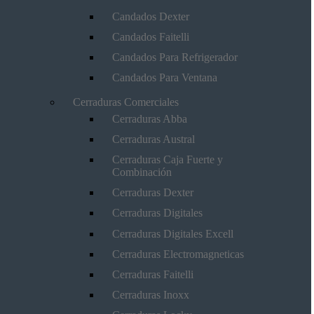
Candados Dexter
Candados Faitelli
Candados Para Refrigerador
Candados Para Ventana
Cerraduras Comerciales
Cerraduras Abba
Cerraduras Austral
Cerraduras Caja Fuerte y
Combinación
Cerraduras Dexter
Cerraduras Digitales
Cerraduras Digitales Excell
Cerraduras Electromagneticas
Cerraduras Faitelli
Cerraduras Inoxx