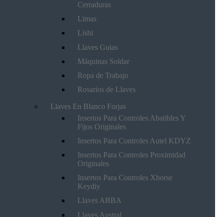
Cerraduras
Limas
Lishi
Llaves Guias
Máquinas Soldar
Ropa de Trabajo
Rosarios de Llaves
Llaves En Blanco Forjas
Insertos Para Controles Abatibles Y
Fijos Originales
Insertos Para Controles Autel KDYZ
Insertos Para Controles Proximidad
Originales
Insertos Para Controles Xhorse
Keydiy
Llaves ABBA
Llaves Austral