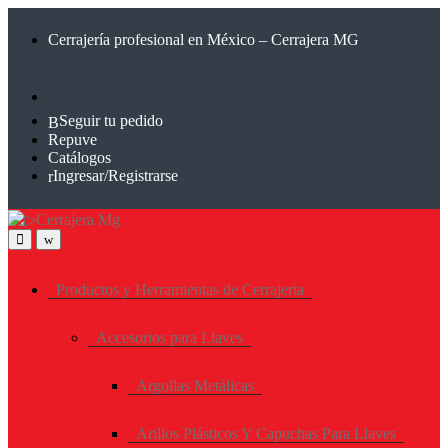
Saltar
Saltar
a
al
Cerrajería profesional en México – Cerrajera MG
la
contenido
navegación
Seguir tu pedido
Repuve
Catálogos
Ingresar/Registrarse
Productos y Herramientas de Cerrajeria
Accesorios para Llaves
Argollas Metálicas
Arillos Plásticos Y Capuchas Para Llaves