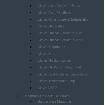
Llaves Auto Cabeza Plástica
Llaves Auto Metálicas
Llaves Cajas Fuerte E Industriales
Llaves Decoradas
Llaves Huecas Portachip Auto
Llaves Huecas Portachip Moto
Llaves Maquinaria
Llaves Moto
Llaves No duplicables
Llaves De Punto y Seguridad
Llaves Residenciales Comerciales
Llaves Transponder Chip
Llaves VATS
Maquinas De Corte De Llaves
Bandas Para Máquinas