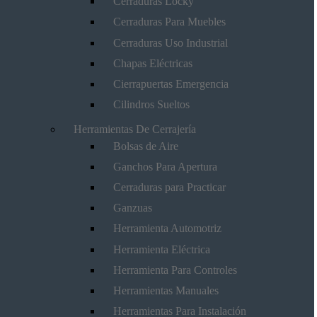
Cerraduras Locky
Cerraduras Para Muebles
Cerraduras Uso Industrial
Chapas Eléctricas
Cierrapuertas Emergencia
Cilindros Sueltos
Herramientas De Cerrajería
Bolsas de Aire
Ganchos Para Apertura
Cerraduras para Practicar
Ganzuas
Herramienta Automotriz
Herramienta Eléctrica
Herramienta Para Controles
Herramientas Manuales
Herramientas Para Instalación