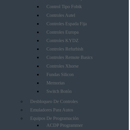
Control Tipo Fobik
Controles Autel
Controles Espada Fija
Controles Europa
Controles KYDZ
Controles Refurbish
Controles Remote Basics
Controles Xhorse
Fundas Silicon
Memorias
Switch Botón
Desbloqueo De Controles
Emuladores Para Autos
Equipos De Programación
ACDP Programmer