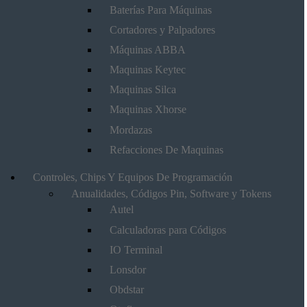
Baterías Para Máquinas
Cortadores y Palpadores
Máquinas ABBA
Maquinas Keytec
Maquinas Silca
Maquinas Xhorse
Mordazas
Refacciones De Maquinas
Controles, Chips Y Equipos De Programación
Anualidades, Códigos Pin, Software y Tokens
Autel
Calculadoras para Códigos
IO Terminal
Lonsdor
Obdstar