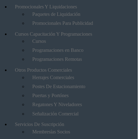
Promocionales Y Liquidaciones
Paquetes de Liquidación
Promocionales Para Publicidad
Cursos Capacitación Y Programaciones
Cursos
Programaciones en Banco
Programaciones Remotas
Otros Productos Comerciales
Herrajes Comerciales
Postes De Estacionamiento
Puertas y Portónes
Regatones Y Niveladores
Señalización Comercial
Servicios De Suscripción
Membresías Socios