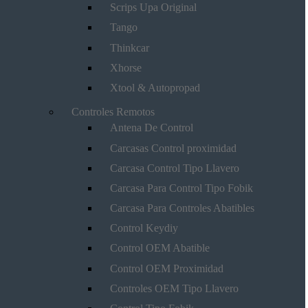
Scrips Upa Original
Tango
Thinkcar
Xhorse
Xtool & Autopropad
Controles Remotos
Antena De Control
Carcasas Control proximidad
Carcasa Control Tipo Llavero
Carcasa Para Control Tipo Fobik
Carcasa Para Controles Abatibles
Control Keydiy
Control OEM Abatible
Control OEM Proximidad
Controles OEM Tipo Llavero