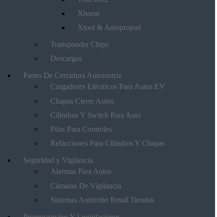
Xhorse
Xtool & Autopropad
Transponder Chips
Descargas
Partes De Cerradura Automotriz
Cargadores Eléctricos Para Autos EV
Chapas Cierre Autos
Cilindros Y Switch Para Auto
Pilas Para Controles
Refacciones Para Cilindros Y Chapas
Seguridad y Vigilancia
Alarmas Para Autos
Cámaras De Vigilancia
Sistemas Antirrobo Retail Tiendas
Promocionales Y Liquidaciones