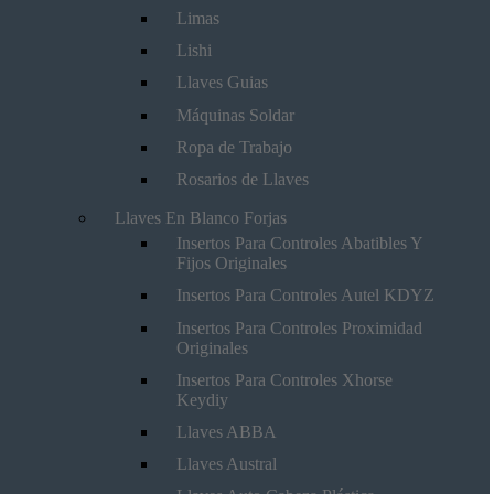
Limas
Lishi
Llaves Guias
Máquinas Soldar
Ropa de Trabajo
Rosarios de Llaves
Llaves En Blanco Forjas
Insertos Para Controles Abatibles Y
Fijos Originales
Insertos Para Controles Autel KDYZ
Insertos Para Controles Proximidad
Originales
Insertos Para Controles Xhorse
Keydiy
Llaves ABBA
Llaves Austral