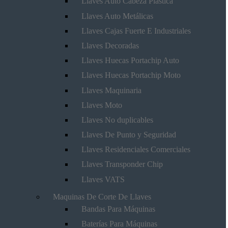
Llaves Auto Cabeza Plástica
Llaves Auto Metálicas
Llaves Cajas Fuerte E Industriales
Llaves Decoradas
Llaves Huecas Portachip Auto
Llaves Huecas Portachip Moto
Llaves Maquinaria
Llaves Moto
Llaves No duplicables
Llaves De Punto y Seguridad
Llaves Residenciales Comerciales
Llaves Transponder Chip
Llaves VATS
Maquinas De Corte De Llaves
Bandas Para Máquinas
Baterías Para Máquinas