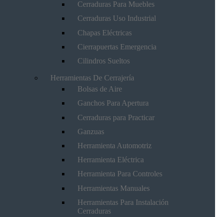
Cerraduras Para Muebles
Cerraduras Uso Industrial
Chapas Eléctricas
Cierrapuertas Emergencia
Cilindros Sueltos
Herramientas De Cerrajería
Bolsas de Aire
Ganchos Para Apertura
Cerraduras para Practicar
Ganzuas
Herramienta Automotriz
Herramienta Eléctrica
Herramienta Para Controles
Herramientas Manuales
Herramientas Para Instalación
Cerraduras