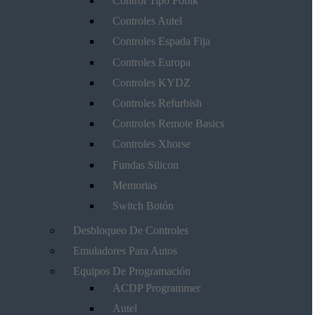
Control Tipo Fobik
Controles Autel
Controles Espada Fija
Controles Europa
Controles KYDZ
Controles Refurbish
Controles Remote Basics
Controles Xhorse
Fundas Silicon
Memorias
Switch Botón
Desbloqueo De Controles
Emuladores Para Autos
Equipos De Programación
ACDP Programmer
Autel