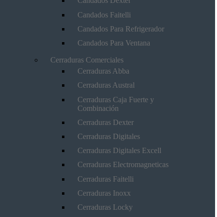
Candados Dexter
Candados Faitelli
Candados Para Refrigerador
Candados Para Ventana
Cerraduras Comerciales
Cerraduras Abba
Cerraduras Austral
Cerraduras Caja Fuerte y
Combinación
Cerraduras Dexter
Cerraduras Digitales
Cerraduras Digitales Excell
Cerraduras Electromagneticas
Cerraduras Faitelli
Cerraduras Inoxx
Cerraduras Locky