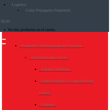
Logística
Guías Prepagadas Paquetería
$
0.00
No hay productos en el carrito.
Productos y Herramientas de Cerrajeria
Accesorios para Llaves
Argollas Metálicas
Arillos Plásticos Y Capuchas Para
Llaves
Llaveros