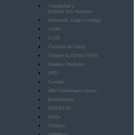
Autoprofull y
Extreme Box Simulator
Barracuda, Tango y Orange
Cables
CGDI
Clonador de Llaves
Equipos de Fabrica OEM
Equipos Originales
JMD
Lonsdor
MK3 Desbloqueo Llaves
Remunlocker
OBDSTAR
Otofix
Thinkcar
TMPRO2