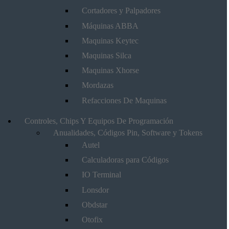
Cortadores y Palpadores
Máquinas ABBA
Maquinas Keytec
Maquinas Silca
Maquinas Xhorse
Mordazas
Refacciones De Maquinas
Controles, Chips Y Equipos De Programación
Anualidades, Códigos Pin, Software y Tokens
Autel
Calculadoras para Códigos
IO Terminal
Lonsdor
Obdstar
Otofix