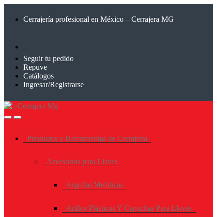
Saltar
Saltar
a
al
Cerrajería profesional en México – Cerrajera MG
la
contenido
navegación
Seguir tu pedido
Repuve
Catálogos
Ingresar/Registrarse
Productos y Herramientas de Cerrajeria
Accesorios para Llaves
Argollas Metálicas
Arillos Plásticos Y Capuchas Para Llaves