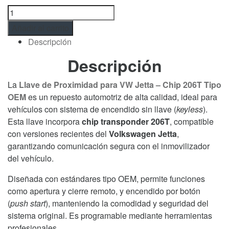
Llave
de
Añadir al carrito
Proximidad
Descripción
para
VW
Descripción
Jetta
–
La
Llave de Proximidad para VW Jetta – Chip 206T Tipo
Chip
OEM
es un repuesto automotriz de alta calidad, ideal para
206T
vehículos con sistema de encendido sin llave (
keyless
).
OEM
Esta llave incorpora
chip transponder 206T
, compatible
cantidad
con versiones recientes del
Volkswagen Jetta
,
garantizando comunicación segura con el inmovilizador
del vehículo.
Diseñada con estándares tipo OEM, permite funciones
como apertura y cierre remoto, y encendido por botón
(
push start
), manteniendo la comodidad y seguridad del
sistema original. Es programable mediante herramientas
profesionales.