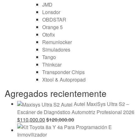
JMD
Lonsdor
OBDSTAR
Orange 5
Otofix
Remunlocker
Simuladores
Tango
Thinkcar
Transponder Chips
Xtool & Autopropad
Agregados recientemente
Autel MaxiSys Ultra S2 –
Escáner de Diagnóstico Automotriz Profesional 2026
$
110,000.00
$
120,000.00