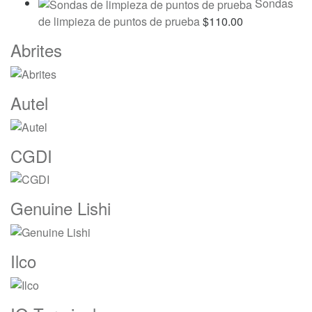
Sondas
de limpieza de puntos de prueba
$
110.00
Marcas
Abrites
De
Carrusel
Autel
CGDI
Genuine Lishi
Ilco