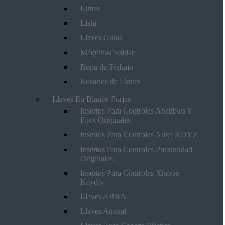
Limas
Lishi
Llaves Guias
Máquinas Soldar
Ropa de Trabajo
Rosarios de Llaves
Llaves En Blanco Forjas
Insertos Para Controles Abatibles Y
Fijos Originales
Insertos Para Controles Autel KDYZ
Insertos Para Controles Proximidad
Originales
Insertos Para Controles Xhorse
Keydiy
Llaves ABBA
Llaves Austral