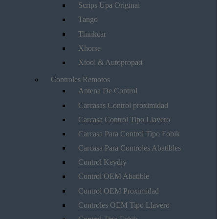
Scrips Upa Original
Tango
Thinkcar
Xhorse
Xtool & Autopropad
Controles Remotos
Antena De Control
Carcasas Control proximidad
Carcasa Control Tipo Llavero
Carcasa Para Control Tipo Fobik
Carcasa Para Controles Abatibles
Control Keydiy
Control OEM Abatible
Control OEM Proximidad
Controles OEM Tipo Llavero