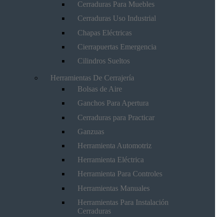
Cerraduras Para Muebles
Cerraduras Uso Industrial
Chapas Eléctricas
Cierrapuertas Emergencia
Cilindros Sueltos
Herramientas De Cerrajería
Bolsas de Aire
Ganchos Para Apertura
Cerraduras para Practicar
Ganzuas
Herramienta Automotriz
Herramienta Eléctrica
Herramienta Para Controles
Herramientas Manuales
Herramientas Para Instalación
Cerraduras