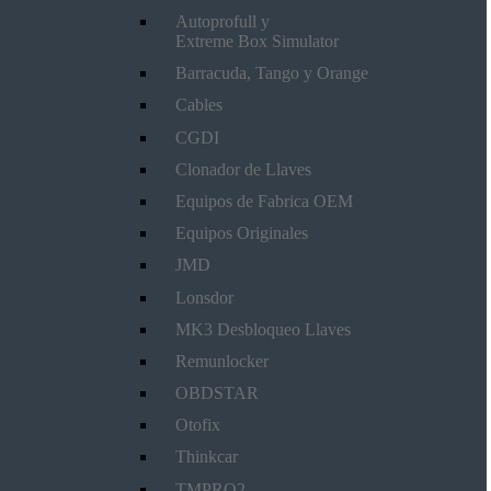
Autoprofull y
Extreme Box Simulator
Barracuda, Tango y Orange
Cables
CGDI
Clonador de Llaves
Equipos de Fabrica OEM
Equipos Originales
JMD
Lonsdor
MK3 Desbloqueo Llaves
Remunlocker
OBDSTAR
Otofix
Thinkcar
TMPRO2