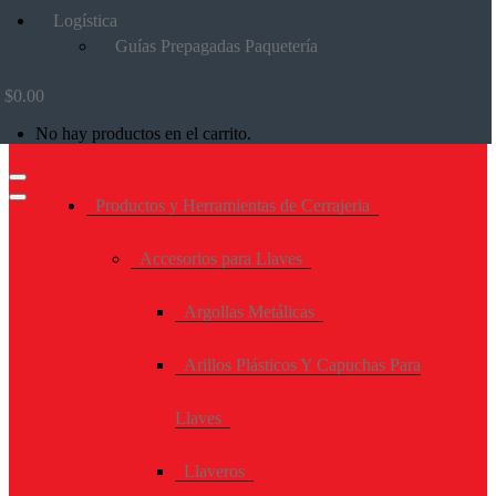
Logística
Guías Prepagadas Paquetería
$
0.00
No hay productos en el carrito.
Productos y Herramientas de Cerrajeria
Accesorios para Llaves
Argollas Metálicas
Arillos Plásticos Y Capuchas Para
Llaves
Llaveros