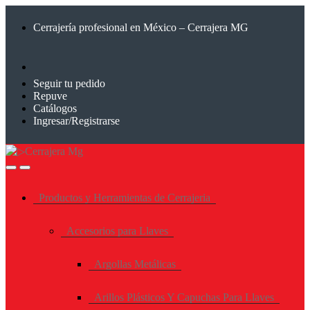
Saltar
Saltar
a
al
Cerrajería profesional en México – Cerrajera MG
la
contenido
navegación
Seguir tu pedido
Repuve
Catálogos
Ingresar/Registrarse
Productos y Herramientas de Cerrajeria
Accesorios para Llaves
Argollas Metálicas
Arillos Plásticos Y Capuchas Para Llaves