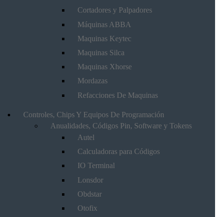
Cortadores y Palpadores
Máquinas ABBA
Maquinas Keytec
Maquinas Silca
Maquinas Xhorse
Mordazas
Refacciones De Maquinas
Controles, Chips Y Equipos De Programación
Anualidades, Códigos Pin, Software y Tokens
Autel
Calculadoras para Códigos
IO Terminal
Lonsdor
Obdstar
Otofix