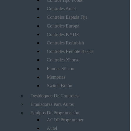
Control Tipo Fobik
Controles Autel
Controles Espada Fija
Controles Europa
Controles KYDZ
Controles Refurbish
Controles Remote Basics
Controles Xhorse
Fundas Silicon
Memorias
Switch Botón
Desbloqueo De Controles
Emuladores Para Autos
Equipos De Programación
ACDP Programmer
Autel