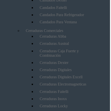
Candados Dexter
Candados Faitelli
Candados Para Refrigerador
Candados Para Ventana
Cerraduras Comerciales
Cerraduras Abba
Cerraduras Austral
Cerraduras Caja Fuerte y
Combinación
Cerraduras Dexter
Cerraduras Digitales
Cerraduras Digitales Excell
Cerraduras Electromagneticas
Cerraduras Faitelli
Cerraduras Inoxx
Cerraduras Locky