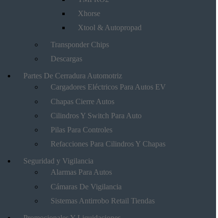
Xhorse
Xtool & Autopropad
Transponder Chips
Descargas
Partes De Cerradura Automotriz
Cargadores Eléctricos Para Autos EV
Chapas Cierre Autos
Cilindros Y Switch Para Auto
Pilas Para Controles
Refacciones Para Cilindros Y Chapas
Seguridad y Vigilancia
Alarmas Para Autos
Cámaras De Vigilancia
Sistemas Antirrobo Retail Tiendas
Promocionales Y Liquidaciones