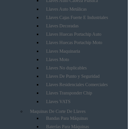
Llaves Auto Cabeza Plástica
Llaves Auto Metálicas
Llaves Cajas Fuerte E Industriales
Llaves Decoradas
Llaves Huecas Portachip Auto
Llaves Huecas Portachip Moto
Llaves Maquinaria
Llaves Moto
Llaves No duplicables
Llaves De Punto y Seguridad
Llaves Residenciales Comerciales
Llaves Transponder Chip
Llaves VATS
Maquinas De Corte De Llaves
Bandas Para Máquinas
Baterías Para Máquinas