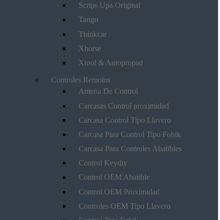
Scrips Upa Original
Tango
Thinkcar
Xhorse
Xtool & Autopropad
Controles Remotos
Antena De Control
Carcasas Control proximidad
Carcasa Control Tipo Llavero
Carcasa Para Control Tipo Fobik
Carcasa Para Controles Abatibles
Control Keydiy
Control OEM Abatible
Control OEM Proximidad
Controles OEM Tipo Llavero