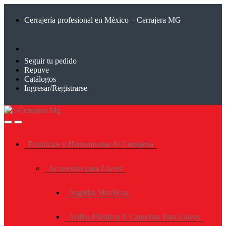
Saltar
Saltar
a
al
Cerrajería profesional en México – Cerrajera MG
la
contenido
navegación
Seguir tu pedido
Repuve
Catálogos
Ingresar/Registrarse
Productos y Herramientas de Cerrajeria
Accesorios para Llaves
Argollas Metálicas
Arillos Plásticos Y Capuchas Para Llaves