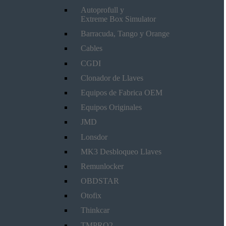
Autoprofull y
Extreme Box Simulator
Barracuda, Tango y Orange
Cables
CGDI
Clonador de Llaves
Equipos de Fabrica OEM
Equipos Originales
JMD
Lonsdor
MK3 Desbloqueo Llaves
Remunlocker
OBDSTAR
Otofix
Thinkcar
TMPRO2