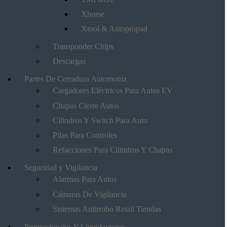
Xhorse
Xtool & Autopropad
Transponder Chips
Descargas
Partes De Cerradura Automotriz
Cargadores Eléctricos Para Autos EV
Chapas Cierre Autos
Cilindros Y Switch Para Auto
Pilas Para Controles
Refacciones Para Cilindros Y Chapas
Seguridad y Vigilancia
Alarmas Para Autos
Cámaras De Vigilancia
Sistemas Antirrobo Retail Tiendas
Promocionales Y Liquidaciones