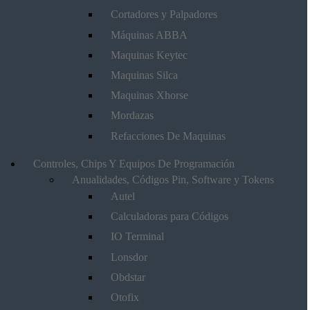
Cortadores y Palpadores
Máquinas ABBA
Maquinas Keytec
Maquinas Silca
Maquinas Xhorse
Mordazas
Refacciones De Maquinas
Controles, Chips Y Equipos De Programación
Anualidades, Códigos Pin, Software y Tokens
Autel
Calculadoras para Códigos
IO Terminal
Lonsdor
Obdstar
Otofix