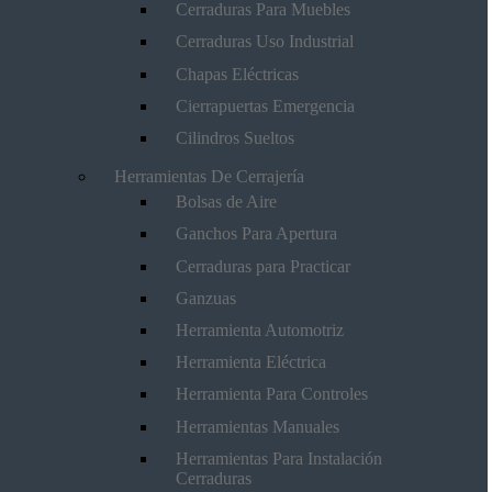
Cerraduras Para Muebles
Cerraduras Uso Industrial
Chapas Eléctricas
Cierrapuertas Emergencia
Cilindros Sueltos
Herramientas De Cerrajería
Bolsas de Aire
Ganchos Para Apertura
Cerraduras para Practicar
Ganzuas
Herramienta Automotriz
Herramienta Eléctrica
Herramienta Para Controles
Herramientas Manuales
Herramientas Para Instalación
Cerraduras