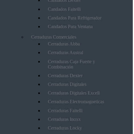
Candados Dexter
Candados Faitelli
Candados Para Refrigerador
Candados Para Ventana
Cerraduras Comerciales
Cerraduras Abba
Cerraduras Austral
Cerraduras Caja Fuerte y
Combinación
Cerraduras Dexter
Cerraduras Digitales
Cerraduras Digitales Excell
Cerraduras Electromagneticas
Cerraduras Faitelli
Cerraduras Inoxx
Cerraduras Locky