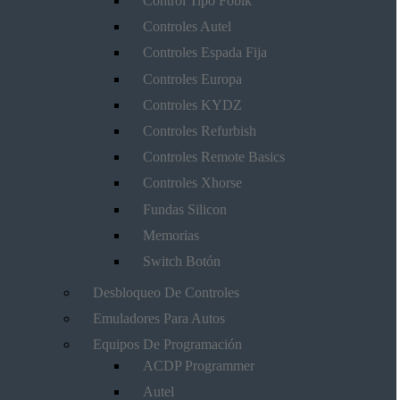
Control Tipo Fobik
Controles Autel
Controles Espada Fija
Controles Europa
Controles KYDZ
Controles Refurbish
Controles Remote Basics
Controles Xhorse
Fundas Silicon
Memorias
Switch Botón
Desbloqueo De Controles
Emuladores Para Autos
Equipos De Programación
ACDP Programmer
Autel