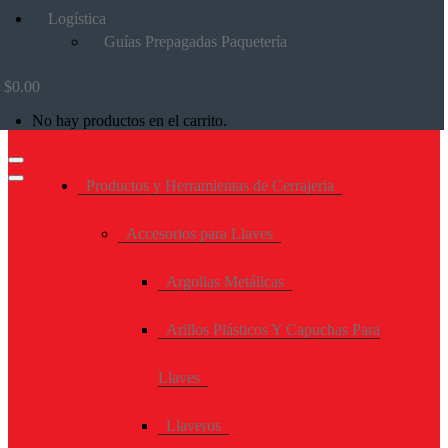
Logística
Guías Prepagadas Paquetería
$
0.00
No hay productos en el carrito.
Productos y Herramientas de Cerrajeria
Accesorios para Llaves
Argollas Metálicas
Arillos Plásticos Y Capuchas Para
Llaves
Llaveros