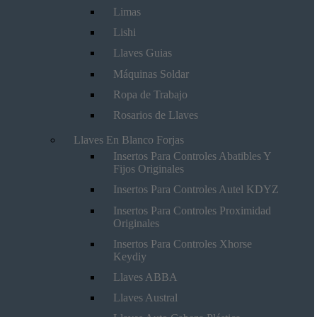
Limas
Lishi
Llaves Guias
Máquinas Soldar
Ropa de Trabajo
Rosarios de Llaves
Llaves En Blanco Forjas
Insertos Para Controles Abatibles Y
Fijos Originales
Insertos Para Controles Autel KDYZ
Insertos Para Controles Proximidad
Originales
Insertos Para Controles Xhorse
Keydiy
Llaves ABBA
Llaves Austral