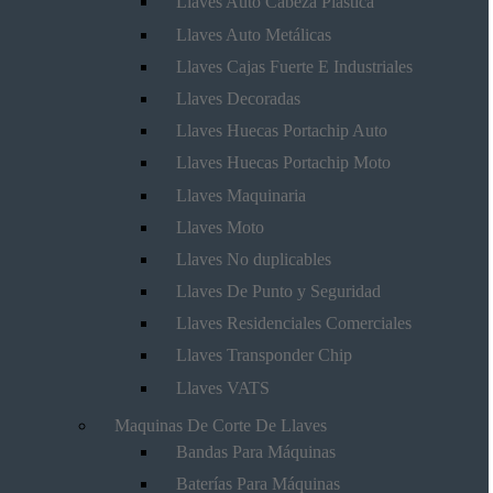
Llaves Auto Cabeza Plástica
Llaves Auto Metálicas
Llaves Cajas Fuerte E Industriales
Llaves Decoradas
Llaves Huecas Portachip Auto
Llaves Huecas Portachip Moto
Llaves Maquinaria
Llaves Moto
Llaves No duplicables
Llaves De Punto y Seguridad
Llaves Residenciales Comerciales
Llaves Transponder Chip
Llaves VATS
Maquinas De Corte De Llaves
Bandas Para Máquinas
Baterías Para Máquinas