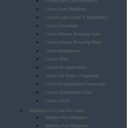
Llaves Auto Cabeza Plástica
Llaves Auto Metálicas
Llaves Cajas Fuerte E Industriales
Llaves Decoradas
Llaves Huecas Portachip Auto
Llaves Huecas Portachip Moto
Llaves Maquinaria
Llaves Moto
Llaves No duplicables
Llaves De Punto y Seguridad
Llaves Residenciales Comerciales
Llaves Transponder Chip
Llaves VATS
Maquinas De Corte De Llaves
Bandas Para Máquinas
Baterías Para Máquinas