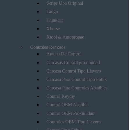
Scrips Upa Original
Tango
Thinkcar
Xhorse
Xtool & Autopropad
Controles Remotos
Antena De Control
Carcasas Control proximidad
Carcasa Control Tipo Llavero
Carcasa Para Control Tipo Fobik
Carcasa Para Controles Abatibles
Control Keydiy
Control OEM Abatible
Control OEM Proximidad
Controles OEM Tipo Llavero