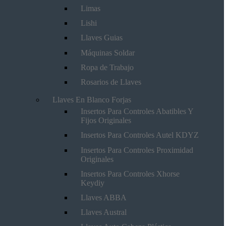
Limas
Lishi
Llaves Guias
Máquinas Soldar
Ropa de Trabajo
Rosarios de Llaves
Llaves En Blanco Forjas
Insertos Para Controles Abatibles Y
Fijos Originales
Insertos Para Controles Autel KDYZ
Insertos Para Controles Proximidad
Originales
Insertos Para Controles Xhorse
Keydiy
Llaves ABBA
Llaves Austral