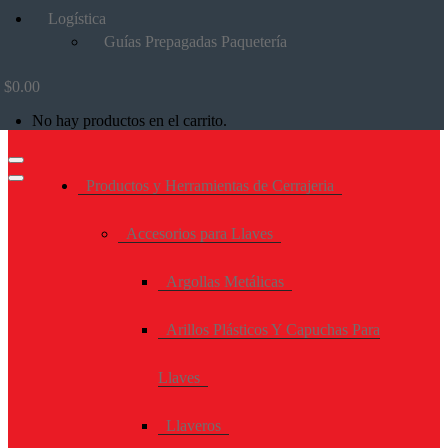
Logística
Guías Prepagadas Paquetería
$
0.00
No hay productos en el carrito.
Productos y Herramientas de Cerrajeria
Accesorios para Llaves
Argollas Metálicas
Arillos Plásticos Y Capuchas Para
Llaves
Llaveros