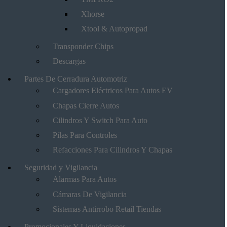
Xhorse
Xtool & Autopropad
Transponder Chips
Descargas
Partes De Cerradura Automotriz
Cargadores Eléctricos Para Autos EV
Chapas Cierre Autos
Cilindros Y Switch Para Auto
Pilas Para Controles
Refacciones Para Cilindros Y Chapas
Seguridad y Vigilancia
Alarmas Para Autos
Cámaras De Vigilancia
Sistemas Antirrobo Retail Tiendas
Promocionales Y Liquidaciones