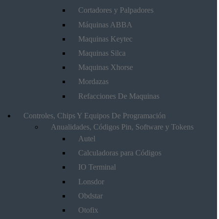
Cortadores y Palpadores
Máquinas ABBA
Maquinas Keytec
Maquinas Silca
Maquinas Xhorse
Mordazas
Refacciones De Maquinas
Controles, Chips Y Equipos De Programación
Anualidades, Códigos Pin, Software y Tokens
Autel
Calculadoras para Códigos
IO Terminal
Lonsdor
Obdstar
Otofix