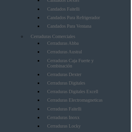
Candados Dexter
Candados Faitelli
Candados Para Refrigerador
Candados Para Ventana
Cerraduras Comerciales
Cerraduras Abba
Cerraduras Austral
Cerraduras Caja Fuerte y
Combinación
Cerraduras Dexter
Cerraduras Digitales
Cerraduras Digitales Excell
Cerraduras Electromagneticas
Cerraduras Faitelli
Cerraduras Inoxx
Cerraduras Locky