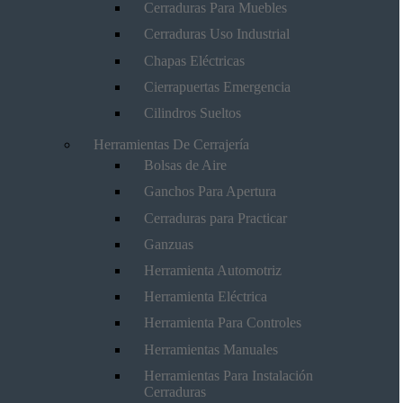
Cerraduras Para Muebles
Cerraduras Uso Industrial
Chapas Eléctricas
Cierrapuertas Emergencia
Cilindros Sueltos
Herramientas De Cerrajería
Bolsas de Aire
Ganchos Para Apertura
Cerraduras para Practicar
Ganzuas
Herramienta Automotriz
Herramienta Eléctrica
Herramienta Para Controles
Herramientas Manuales
Herramientas Para Instalación
Cerraduras