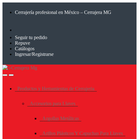
Saltar
Saltar
a
al
Cerrajería profesional en México – Cerrajera MG
la
contenido
navegación
Seguir tu pedido
Repuve
Catálogos
Ingresar/Registrarse
Productos y Herramientas de Cerrajeria
Accesorios para Llaves
Argollas Metálicas
Arillos Plásticos Y Capuchas Para Llaves