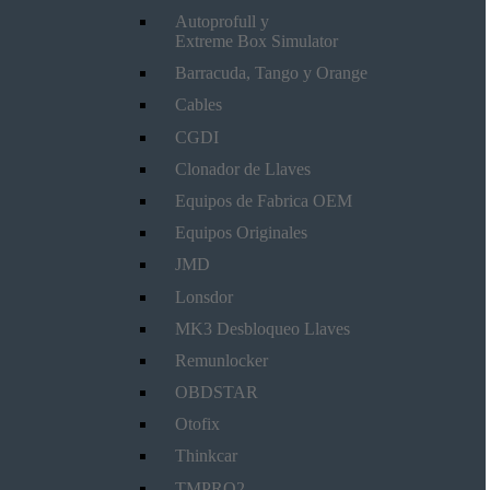
Autoprofull y
Extreme Box Simulator
Barracuda, Tango y Orange
Cables
CGDI
Clonador de Llaves
Equipos de Fabrica OEM
Equipos Originales
JMD
Lonsdor
MK3 Desbloqueo Llaves
Remunlocker
OBDSTAR
Otofix
Thinkcar
TMPRO2