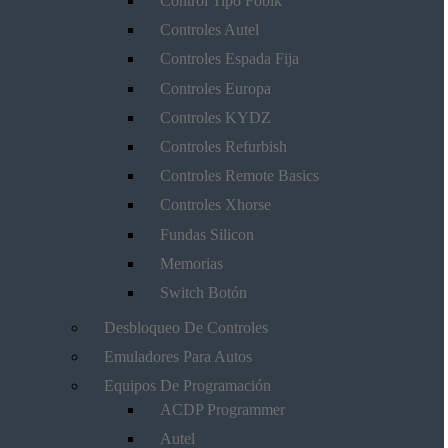
Control Tipo Fobik
Controles Autel
Controles Espada Fija
Controles Europa
Controles KYDZ
Controles Refurbish
Controles Remote Basics
Controles Xhorse
Fundas Silicon
Memorias
Switch Botón
Desbloqueo De Controles
Emuladores Para Autos
Equipos De Programación
ACDP Programmer
Autel