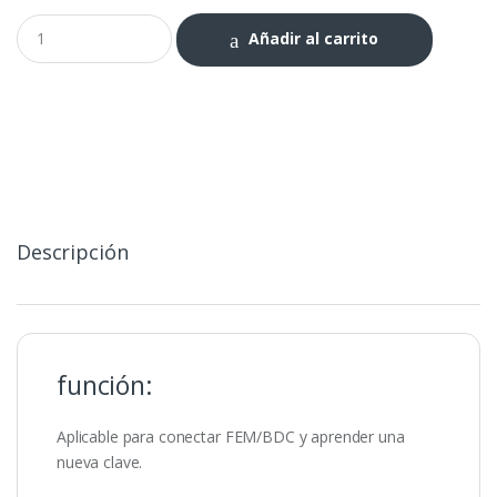
Placa
Añadir al carrito
de
interfaz
integrada
para
banco
de
pruebas
FEM/BDC
cantidad
Descripción
función:
Aplicable para conectar FEM/BDC y aprender una
nueva clave.