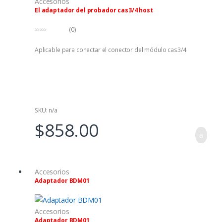
Accesorios
El adaptador del probador cas3/4 host
(0)
0
f
Aplicable para conectar el conector del módulo cas3/4
u
e
r
a
d
e
5
SKU: n/a
$
858.00
Accesorios
Adaptador BDM01
Accesorios
Adaptador BDM01