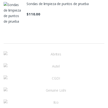
Sondas de limpieza de puntos de prueba
$
110.00
M
a
r
c
a
s
D