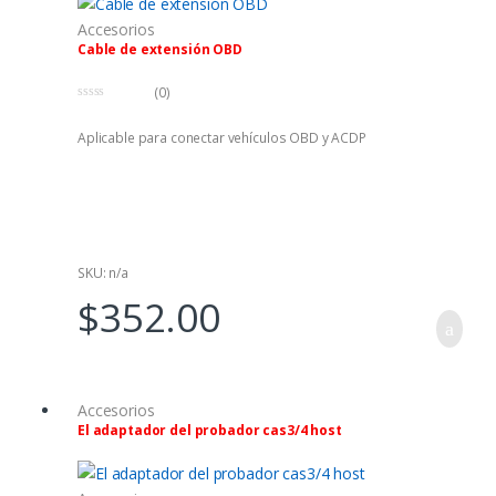
Accesorios
Cable de extensión OBD
(0)
0
f
Aplicable para conectar vehículos OBD y ACDP
u
e
r
a
d
e
5
SKU: n/a
$
352.00
Accesorios
El adaptador del probador cas3/4 host