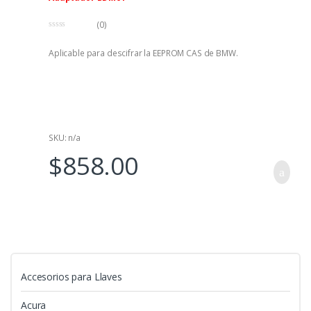
(0)
0
f
Aplicable para descifrar la EEPROM CAS de BMW.
u
e
r
a
d
e
5
SKU: n/a
$
858.00
Accesorios para Llaves
Acura