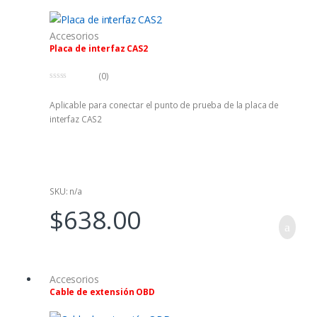
Accesorios
Placa de interfaz CAS2
(0)
0
f
Aplicable para conectar el punto de prueba de la placa de
u
e
interfaz CAS2
r
a
d
e
5
SKU: n/a
$
638.00
Accesorios
Cable de extensión OBD