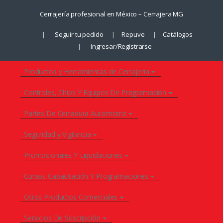
Saltar
Saltar
Cerrajería profesional en México – Cerrajera MG
a
al
la
contenido
Seguir tu pedido
Repuve
Catálogos
navegación
Ingresar/Registrarse
Productos y Herramientas de Cerrajeria
Controles, Chips Y Equipos De Programación
Partes De Cerradura Automotriz
Seguridad y Vigilancia
Promocionales Y Liquidaciones
Cursos Capacitación Y Programaciones
Otros Productos Comerciales
Servicios De Suscripción