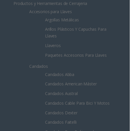
Productos y Herramientas de Cerrajeria
Accesorios para Llaves
Argollas Metálicas
Arillos Plásticos Y Capuchas Para
Llaves
Llaveros
Paquetes Accesorios Para Llaves
Candados
Candados Abba
Candados American Máster
Candados Austral
Candados Cable Para Bici Y Motos
Candados Dexter
Candados Faitelli