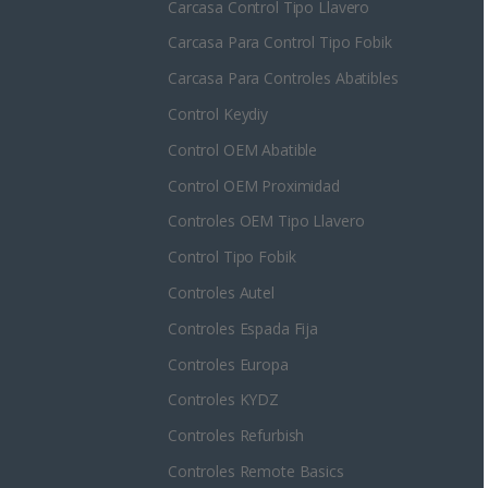
Carcasa Control Tipo Llavero
Carcasa Para Control Tipo Fobik
Carcasa Para Controles Abatibles
Control Keydiy
Control OEM Abatible
Control OEM Proximidad
Controles OEM Tipo Llavero
Control Tipo Fobik
Controles Autel
Controles Espada Fija
Controles Europa
Controles KYDZ
Controles Refurbish
Controles Remote Basics