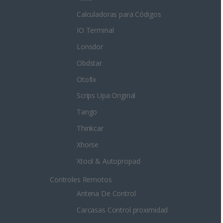
Calculadoras para Códigos
IO Terminal
Lonsdor
Obdstar
Otofix
Scrips Upa Original
Tango
Thinkcar
Xhorse
Xtool & Autopropad
Controles Remotos
Antena De Control
Carcasas Control proximidad