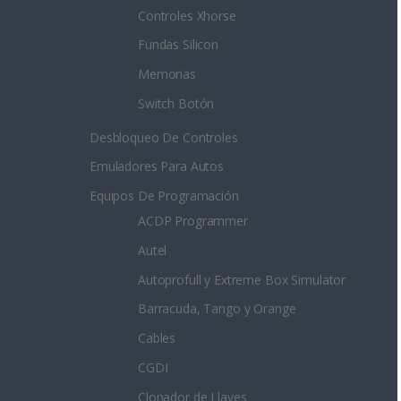
Controles Xhorse
Fundas Silicon
Memorias
Switch Botón
Desbloqueo De Controles
Emuladores Para Autos
Equipos De Programación
ACDP Programmer
Autel
Autoprofull y Extreme Box Simulator
Barracuda, Tango y Orange
Cables
CGDI
Clonador de Llaves