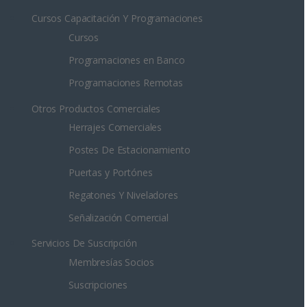
Cursos Capacitación Y Programaciones
Cursos
Programaciones en Banco
Programaciones Remotas
Otros Productos Comerciales
Herrajes Comerciales
Postes De Estacionamiento
Puertas y Portónes
Regatones Y Niveladores
Señalización Comercial
Servicios De Suscripción
Membresías Socios
Suscripciones