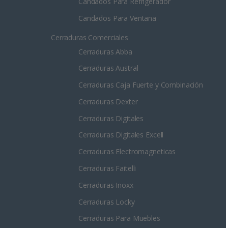
Candados Para Refrigerador
Candados Para Ventana
Cerraduras Comerciales
Cerraduras Abba
Cerraduras Austral
Cerraduras Caja Fuerte y Combinación
Cerraduras Dexter
Cerraduras Digitales
Cerraduras Digitales Excell
Cerraduras Electromagneticas
Cerraduras Faitelli
Cerraduras Inoxx
Cerraduras Locky
Cerraduras Para Muebles