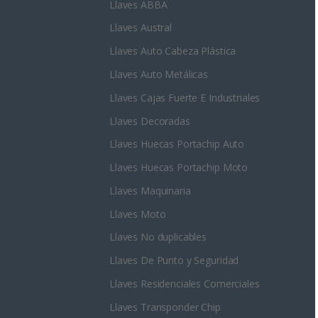
Llaves ABBA
Llaves Austral
Llaves Auto Cabeza Plástica
Llaves Auto Metálicas
Llaves Cajas Fuerte E Industriales
Llaves Decoradas
Llaves Huecas Portachip Auto
Llaves Huecas Portachip Moto
Llaves Maquinaria
Llaves Moto
Llaves No duplicables
Llaves De Punto y Seguridad
Llaves Residenciales Comerciales
Llaves Transponder Chip