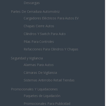
Descargas
Partes De Cerradura Automotriz
Cargadores Eléctricos Para Autos EV
Chapas Cierre Autos
Cilindros Y Switch Para Auto
Pilas Para Controles
Refacciones Para Cilindros Y Chapas
Seguridad y Vigilancia
Alarmas Para Autos
Cámaras De Vigilancia
Sistemas Antirrobo Retail Tiendas
Promocionales Y Liquidaciones
Paquetes de Liquidación
Promocionales Para Publicidad