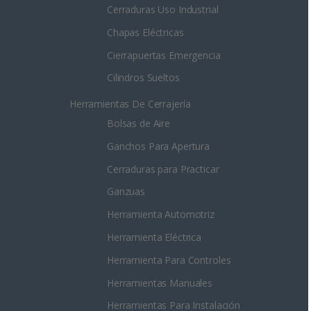
Cerraduras Uso Industrial
Chapas Eléctricas
Cierrapuertas Emergencia
Cilindros Sueltos
Herramientas De Cerrajería
Bolsas de Aire
Ganchos Para Apertura
Cerraduras para Practicar
Ganzuas
Herramienta Automotriz
Herramienta Eléctrica
Herramienta Para Controles
Herramientas Manuales
Herramientas Para Instalación