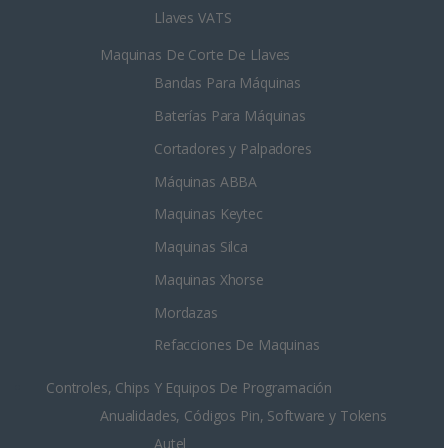
Llaves VATS
Maquinas De Corte De Llaves
Bandas Para Máquinas
Baterías Para Máquinas
Cortadores y Palpadores
Máquinas ABBA
Maquinas Keytec
Maquinas Silca
Maquinas Xhorse
Mordazas
Refacciones De Maquinas
Controles, Chips Y Equipos De Programación
Anualidades, Códigos Pin, Software y Tokens
Autel