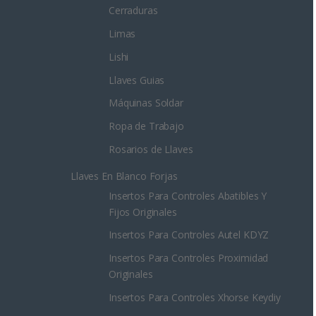
Cerraduras
Limas
Lishi
Llaves Guias
Máquinas Soldar
Ropa de Trabajo
Rosarios de Llaves
Llaves En Blanco Forjas
Insertos Para Controles Abatibles Y
Fijos Originales
Insertos Para Controles Autel KDYZ
Insertos Para Controles Proximidad
Originales
Insertos Para Controles Xhorse Keydiy