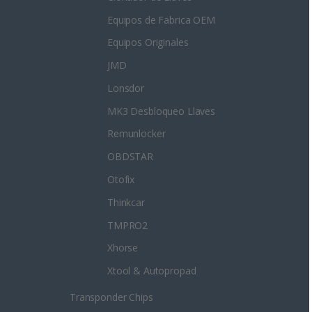
Equipos de Fabrica OEM
Equipos Originales
JMD
Lonsdor
MK3 Desbloqueo Llaves
Remunlocker
OBDSTAR
Otofix
Thinkcar
TMPRO2
Xhorse
Xtool & Autopropad
Transponder Chips