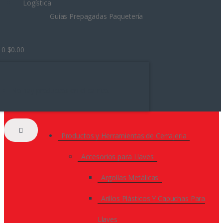
Logística
Guías Prepagadas Paquetería
0
$
0.00
No hay productos en el carrito.
Productos y Herramientas de Cerrajeria
Accesorios para Llaves
Argollas Metálicas
Arillos Plásticos Y Capuchas Para
Llaves