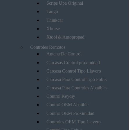
Scrips Upa Original
Tango
Thinkcar
Xhorse
Xtool & Autopropad
Controles Remotos
Antena De Control
Carcasas Control proximidad
Carcasa Control Tipo Llavero
Carcasa Para Control Tipo Fobik
Carcasa Para Controles Abatibles
Control Keydiy
Control OEM Abatible
Control OEM Proximidad
Controles OEM Tipo Llavero