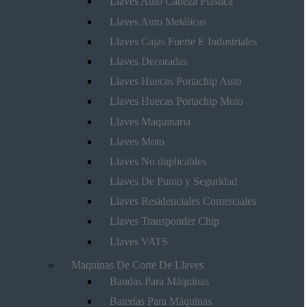
Llaves Auto Cabeza Plástica
Llaves Auto Metálicas
Llaves Cajas Fuerte E Industriales
Llaves Decoradas
Llaves Huecas Portachip Auto
Llaves Huecas Portachip Moto
Llaves Maquinaria
Llaves Moto
Llaves No duplicables
Llaves De Punto y Seguridad
Llaves Residenciales Comerciales
Llaves Transponder Chip
Llaves VATS
Maquinas De Corte De Llaves
Bandas Para Máquinas
Baterías Para Máquinas