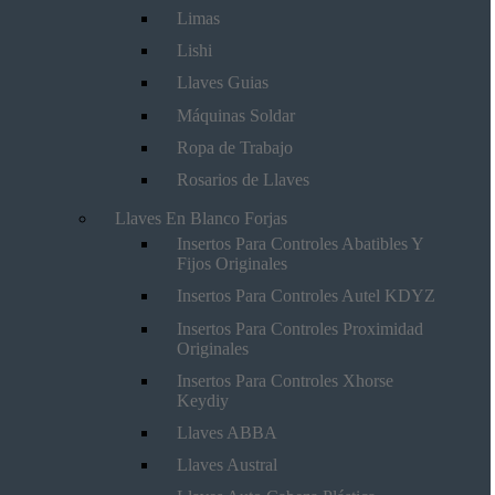
Limas
Lishi
Llaves Guias
Máquinas Soldar
Ropa de Trabajo
Rosarios de Llaves
Llaves En Blanco Forjas
Insertos Para Controles Abatibles Y
Fijos Originales
Insertos Para Controles Autel KDYZ
Insertos Para Controles Proximidad
Originales
Insertos Para Controles Xhorse
Keydiy
Llaves ABBA
Llaves Austral