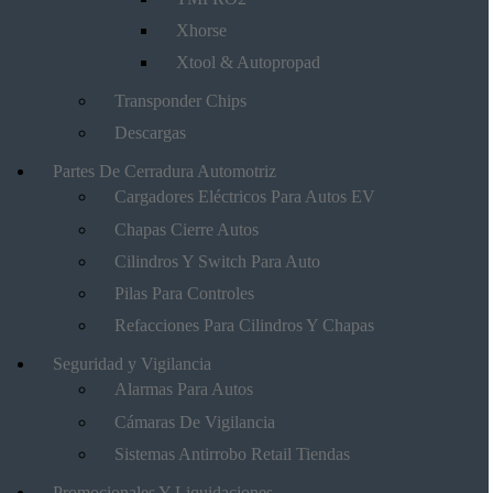
Xhorse
Xtool & Autopropad
Transponder Chips
Descargas
Partes De Cerradura Automotriz
Cargadores Eléctricos Para Autos EV
Chapas Cierre Autos
Cilindros Y Switch Para Auto
Pilas Para Controles
Refacciones Para Cilindros Y Chapas
Seguridad y Vigilancia
Alarmas Para Autos
Cámaras De Vigilancia
Sistemas Antirrobo Retail Tiendas
Promocionales Y Liquidaciones