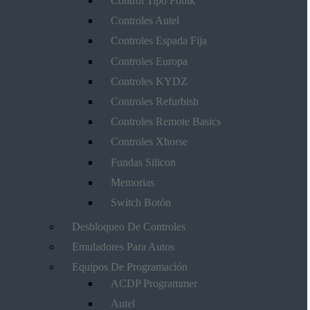
Control Tipo Fobik
Controles Autel
Controles Espada Fija
Controles Europa
Controles KYDZ
Controles Refurbish
Controles Remote Basics
Controles Xhorse
Fundas Silicon
Memorias
Switch Botón
Desbloqueo De Controles
Emuladores Para Autos
Equipos De Programación
ACDP Programmer
Autel