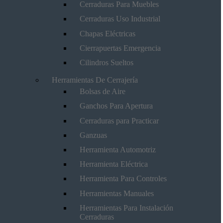
Cerraduras Para Muebles
Cerraduras Uso Industrial
Chapas Eléctricas
Cierrapuertas Emergencia
Cilindros Sueltos
Herramientas De Cerrajería
Bolsas de Aire
Ganchos Para Apertura
Cerraduras para Practicar
Ganzuas
Herramienta Automotriz
Herramienta Eléctrica
Herramienta Para Controles
Herramientas Manuales
Herramientas Para Instalación
Cerraduras