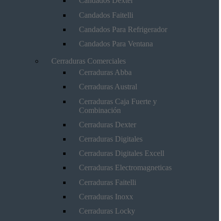
Candados Dexter
Candados Faitelli
Candados Para Refrigerador
Candados Para Ventana
Cerraduras Comerciales
Cerraduras Abba
Cerraduras Austral
Cerraduras Caja Fuerte y
Combinación
Cerraduras Dexter
Cerraduras Digitales
Cerraduras Digitales Excell
Cerraduras Electromagneticas
Cerraduras Faitelli
Cerraduras Inoxx
Cerraduras Locky