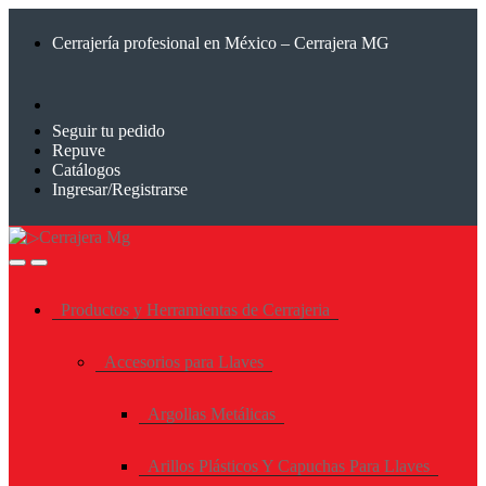
Saltar
Saltar
a
al
Cerrajería profesional en México – Cerrajera MG
la
contenido
navegación
Seguir tu pedido
Repuve
Catálogos
Ingresar/Registrarse
Productos y Herramientas de Cerrajeria
Accesorios para Llaves
Argollas Metálicas
Arillos Plásticos Y Capuchas Para Llaves