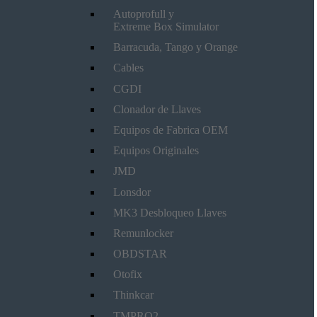
Autoprofull y
Extreme Box Simulator
Barracuda, Tango y Orange
Cables
CGDI
Clonador de Llaves
Equipos de Fabrica OEM
Equipos Originales
JMD
Lonsdor
MK3 Desbloqueo Llaves
Remunlocker
OBDSTAR
Otofix
Thinkcar
TMPRO2