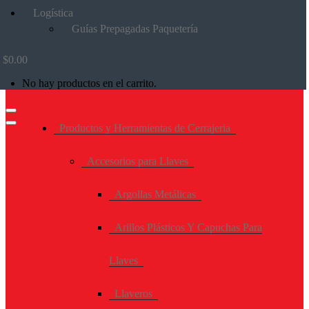
Logística
Guías Prepagadas Paquetería
$
0.00
No hay productos en el carrito.
Productos y Herramientas de Cerrajeria
Accesorios para Llaves
Argollas Metálicas
Arillos Plásticos Y Capuchas Para
Llaves
Llaveros