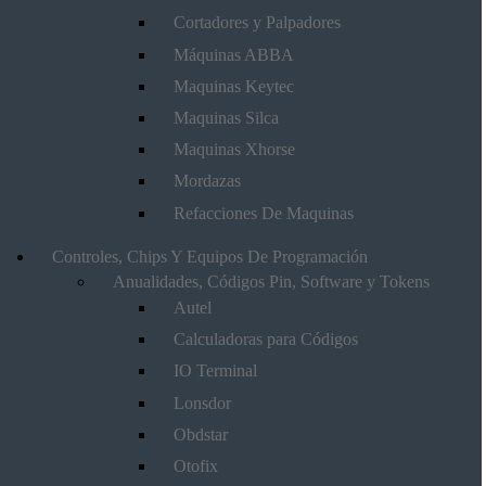
Cortadores y Palpadores
Máquinas ABBA
Maquinas Keytec
Maquinas Silca
Maquinas Xhorse
Mordazas
Refacciones De Maquinas
Controles, Chips Y Equipos De Programación
Anualidades, Códigos Pin, Software y Tokens
Autel
Calculadoras para Códigos
IO Terminal
Lonsdor
Obdstar
Otofix