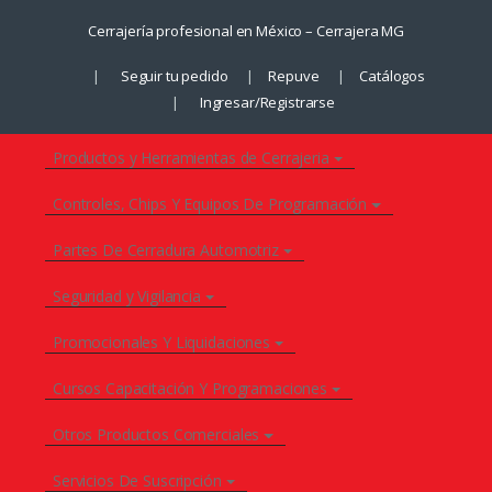
Saltar
Saltar
Cerrajería profesional en México – Cerrajera MG
a
al
la
contenido
Seguir tu pedido
Repuve
Catálogos
navegación
Ingresar/Registrarse
Productos y Herramientas de Cerrajeria
Controles, Chips Y Equipos De Programación
Partes De Cerradura Automotriz
Seguridad y Vigilancia
Promocionales Y Liquidaciones
Cursos Capacitación Y Programaciones
Otros Productos Comerciales
Servicios De Suscripción