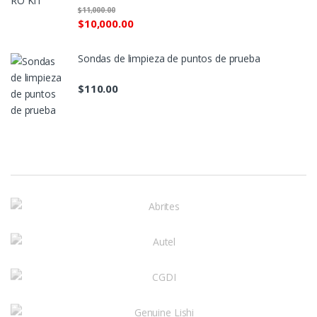
$
11,000.00
$
10,000.00
Sondas de limpieza de puntos de prueba
$
110.00
M
a
r
c
a