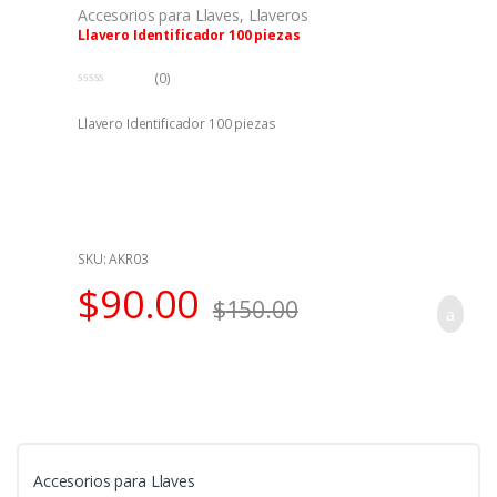
Accesorios para Llaves
,
Llaveros
Llavero Identificador 100 piezas
(0)
0
f
Llavero Identificador 100 piezas
u
e
r
a
d
e
5
SKU: AKR03
$
90.00
$
150.00
Accesorios para Llaves