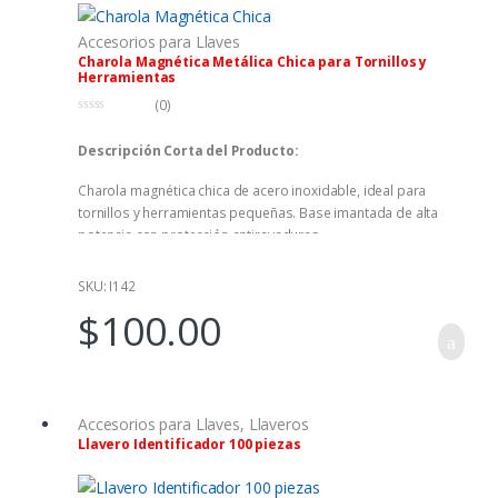
Accesorios para Llaves
Charola Magnética Metálica Chica para Tornillos y
Herramientas
(0)
0
f
Descripción Corta del Producto:
u
e
r
Charola magnética chica de acero inoxidable, ideal para
a
d
tornillos y herramientas pequeñas. Base imantada de alta
e
5
potencia con protección antirayaduras.
SKU: I142
$
100.00
Accesorios para Llaves
,
Llaveros
Llavero Identificador 100 piezas