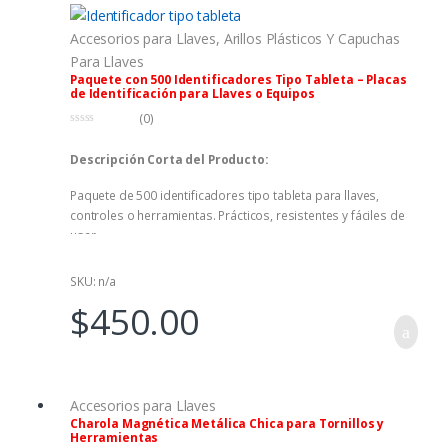
Accesorios para Llaves
,
Arillos Plásticos Y Capuchas
Para Llaves
Paquete con 500 Identificadores Tipo Tableta – Placas
de Identificación para Llaves o Equipos
(0)
0
f
Descripción Corta del Producto:
u
e
r
Paquete de 500 identificadores tipo tableta para llaves,
a
d
controles o herramientas. Prácticos, resistentes y fáciles de
e
5
usar.
SKU: n/a
$
450.00
Accesorios para Llaves
Charola Magnética Metálica Chica para Tornillos y
Herramientas