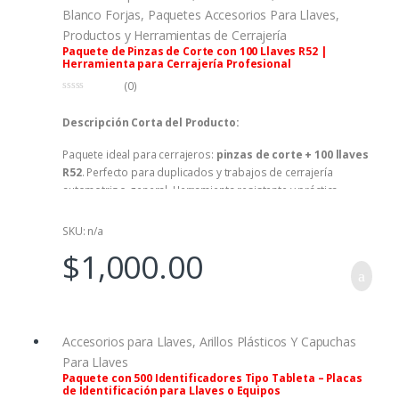
Blanco Forjas
,
Paquetes Accesorios Para Llaves
,
Productos y Herramientas de Cerrajería
Paquete de Pinzas de Corte con 100 Llaves R52 |
Herramienta para Cerrajería Profesional
(0)
0
f
Descripción Corta del Producto:
u
e
r
Paquete ideal para cerrajeros:
pinzas de corte + 100 llaves
a
d
R52
. Perfecto para duplicados y trabajos de cerrajería
e
5
automotriz o general. Herramienta resistente y práctica.
Incluye envío.
SKU: n/a
$
1,000.00
Accesorios para Llaves
,
Arillos Plásticos Y Capuchas
Para Llaves
Paquete con 500 Identificadores Tipo Tableta – Placas
de Identificación para Llaves o Equipos