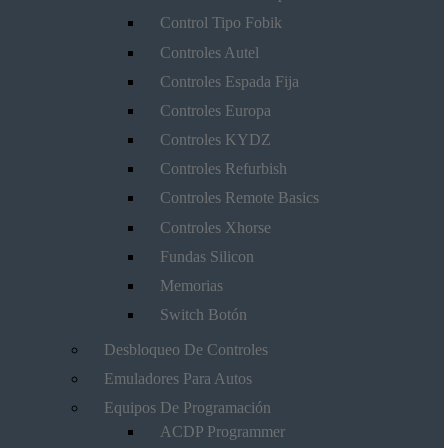
Control Tipo Fobik
Controles Autel
Controles Espada Fija
Controles Europa
Controles KYDZ
Controles Refurbish
Controles Remote Basics
Controles Xhorse
Fundas Silicon
Memorias
Switch Botón
Desbloqueo De Controles
Emuladores Para Autos
Equipos De Programación
ACDP Programmer