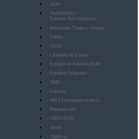
Autel
Autoprofull y
Extreme Box Simulator
Barracuda, Tango y Orange
Cables
CGDI
Clonador de Llaves
Equipos de Fabrica OEM
Equipos Originales
JMD
Lonsdor
MK3 Desbloqueo Llaves
Remunlocker
OBDSTAR
Otofix
Thinkcar