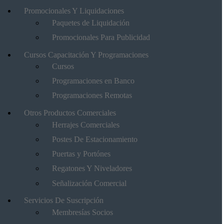
Promocionales Y Liquidaciones
Paquetes de Liquidación
Promocionales Para Publicidad
Cursos Capacitación Y Programaciones
Cursos
Programaciones en Banco
Programaciones Remotas
Otros Productos Comerciales
Herrajes Comerciales
Postes De Estacionamiento
Puertas y Portónes
Regatones Y Niveladores
Señalización Comercial
Servicios De Suscripción
Membresías Socios