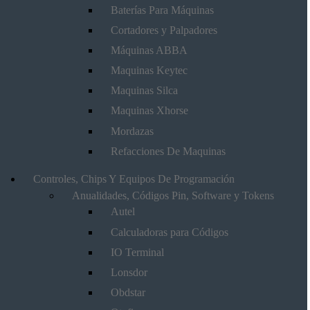
Baterías Para Máquinas
Cortadores y Palpadores
Máquinas ABBA
Maquinas Keytec
Maquinas Silca
Maquinas Xhorse
Mordazas
Refacciones De Maquinas
Controles, Chips Y Equipos De Programación
Anualidades, Códigos Pin, Software y Tokens
Autel
Calculadoras para Códigos
IO Terminal
Lonsdor
Obdstar