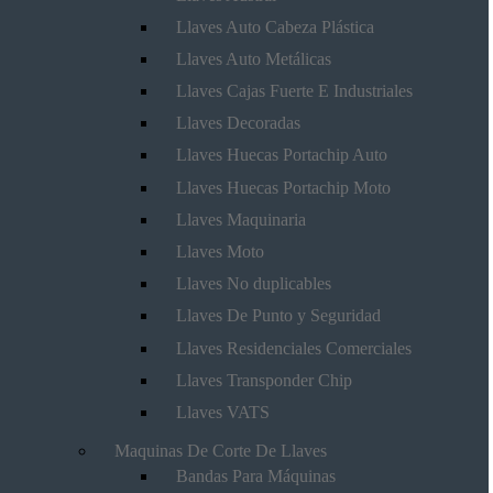
Llaves Auto Cabeza Plástica
Llaves Auto Metálicas
Llaves Cajas Fuerte E Industriales
Llaves Decoradas
Llaves Huecas Portachip Auto
Llaves Huecas Portachip Moto
Llaves Maquinaria
Llaves Moto
Llaves No duplicables
Llaves De Punto y Seguridad
Llaves Residenciales Comerciales
Llaves Transponder Chip
Llaves VATS
Maquinas De Corte De Llaves
Bandas Para Máquinas