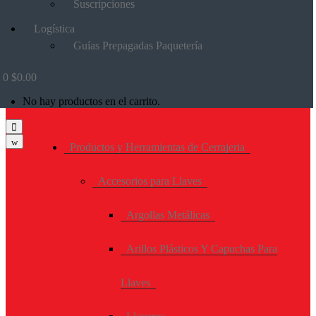
Suscripciones
Logística
Guías Prepagadas Paquetería
0
$
0.00
No hay productos en el carrito.
Productos y Herramientas de Cerrajeria
Accesorios para Llaves
Argollas Metálicas
Arillos Plásticos Y Capuchas Para
Llaves