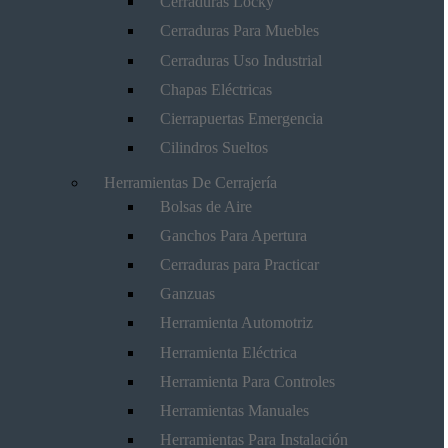
Cerraduras Locky
Cerraduras Para Muebles
Cerraduras Uso Industrial
Chapas Eléctricas
Cierrapuertas Emergencia
Cilindros Sueltos
Herramientas De Cerrajería
Bolsas de Aire
Ganchos Para Apertura
Cerraduras para Practicar
Ganzuas
Herramienta Automotriz
Herramienta Eléctrica
Herramienta Para Controles
Herramientas Manuales
Herramientas Para Instalación