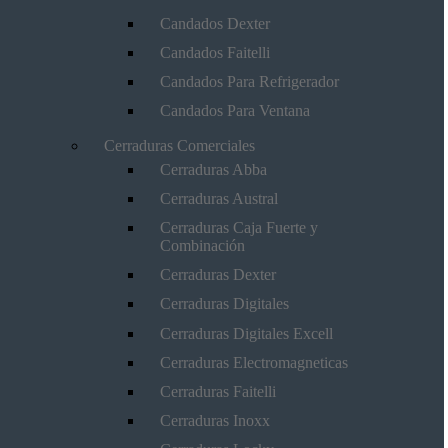
Candados Dexter
Candados Faitelli
Candados Para Refrigerador
Candados Para Ventana
Cerraduras Comerciales
Cerraduras Abba
Cerraduras Austral
Cerraduras Caja Fuerte y
Combinación
Cerraduras Dexter
Cerraduras Digitales
Cerraduras Digitales Excell
Cerraduras Electromagneticas
Cerraduras Faitelli
Cerraduras Inoxx