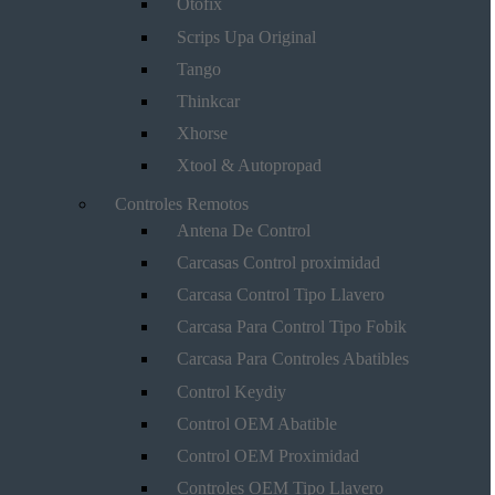
Otofix
Scrips Upa Original
Tango
Thinkcar
Xhorse
Xtool & Autopropad
Controles Remotos
Antena De Control
Carcasas Control proximidad
Carcasa Control Tipo Llavero
Carcasa Para Control Tipo Fobik
Carcasa Para Controles Abatibles
Control Keydiy
Control OEM Abatible
Control OEM Proximidad
Controles OEM Tipo Llavero