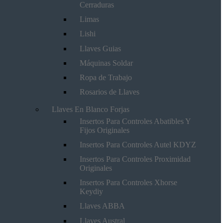
Cerraduras
Limas
Lishi
Llaves Guias
Máquinas Soldar
Ropa de Trabajo
Rosarios de Llaves
Llaves En Blanco Forjas
Insertos Para Controles Abatibles Y
Fijos Originales
Insertos Para Controles Autel KDYZ
Insertos Para Controles Proximidad
Originales
Insertos Para Controles Xhorse
Keydiy
Llaves ABBA
Llaves Austral