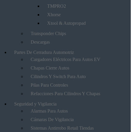
TMPRO2
Xhorse
Xtool & Autopropad
Transponder Chips
Descargas
Partes De Cerradura Automotriz
Cargadores Eléctricos Para Autos EV
Chapas Cierre Autos
Cilindros Y Switch Para Auto
Pilas Para Controles
Refacciones Para Cilindros Y Chapas
Seguridad y Vigilancia
Alarmas Para Autos
Cámaras De Vigilancia
Sistemas Antirrobo Retail Tiendas