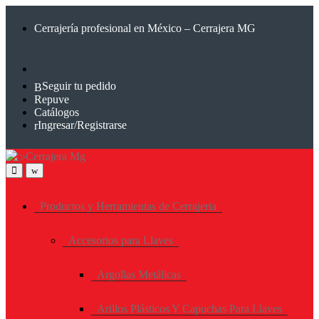
Saltar
Saltar
a
al
Cerrajería profesional en México – Cerrajera MG
la
contenido
navegación
Seguir tu pedido
Repuve
Catálogos
Ingresar/Registrarse
Productos y Herramientas de Cerrajeria
Accesorios para Llaves
Argollas Metálicas
Arillos Plásticos Y Capuchas Para Llaves