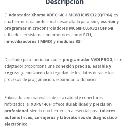
Descripción
de
Microcontroladores
Automotrices
El
Adaptador Xhorse XDPG14CH MC68HC05X32 (QFP64)
es
cantidad
una herramienta profesional desarrollada para
leer, escribir y
programar microcontroladores MC68HC05X32 (QFP64)
utilizados en sistemas automotrices como
ECU,
inmovilizadores (IMMO) y módulos BSI
.
Diseñado para funcionar con el
programador VVDI PROG
, este
adaptador proporciona una
conexión precisa, estable y
segura
, garantizando la integridad de los datos durante los
procesos de programación, reparación o clonación.
Fabricado con materiales de alta calidad y conectores
reforzados, el
XDPG14CH
ofrece
durabilidad y precisión
profesional
, siendo una herramienta esencial para
talleres
automotrices, cerrajeros y laboratorios de diagnóstico
electrónico
.