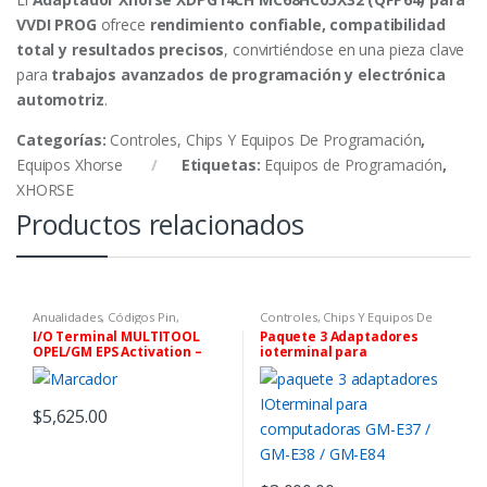
VVDI PROG
ofrece
rendimiento confiable, compatibilidad
total y resultados precisos
, convirtiéndose en una pieza clave
para
trabajos avanzados de programación y electrónica
automotriz
.
Categorías:
Controles, Chips Y Equipos De Programación
,
Equipos Xhorse
Etiquetas:
Equipos de Programación
,
XHORSE
Productos relacionados
Anualidades, Códigos Pin,
Controles, Chips Y Equipos De
Software y Tokens
,
Controles,
Programación
,
IO Terminal
I/O Terminal MULTITOOL
Paquete 3 Adaptadores
Chips Y Equipos De
OPEL/GM EPS Activation –
ioterminal para
Programación
,
IO Terminal
Tarjeta Sim para
Computadoras GM-E37 / GM-
Programación de Dirección
E38 / GM-E84
Asistida Electrónica
$
5,625.00