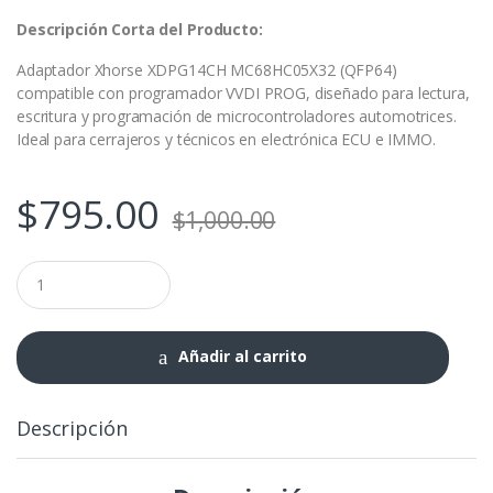
Descripción Corta del Producto:
Adaptador Xhorse XDPG14CH MC68HC05X32 (QFP64)
compatible con programador VVDI PROG, diseñado para lectura,
escritura y programación de microcontroladores automotrices.
Ideal para cerrajeros y técnicos en electrónica ECU e IMMO.
$
795.00
$
1,000.00
Adaptador
Xhorse
XDPG14CH
MC68HC05X32
(QFP64)
Añadir al carrito
para
VVDI
PROG
Descripción
–
Programación
y
Lectura