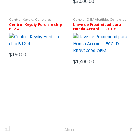
$
3,000.00
Control Keydiy
,
Controles
Control OEM Abatible
,
Controles
Remotos
,
Controles, Chips Y
Remotos
,
Controles, Chips Y
Control Keydiy Ford sin chip
Llave de Proximidad para
Equipos De Programación
Equipos De Programación
B12-4
Honda Accord – FCC ID:
KR5V2X090 OEM
$
190.00
$
1,400.00
M
a