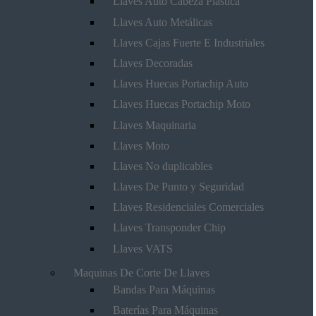
Llaves Auto Cabeza Plástica
Llaves Auto Metálicas
Llaves Cajas Fuerte E Industriales
Llaves Decoradas
Llaves Huecas Portachip Auto
Llaves Huecas Portachip Moto
Llaves Maquinaria
Llaves Moto
Llaves No duplicables
Llaves De Punto y Seguridad
Llaves Residenciales Comerciales
Llaves Transponder Chip
Llaves VATS
Maquinas De Corte De Llaves
Bandas Para Máquinas
Baterías Para Máquinas