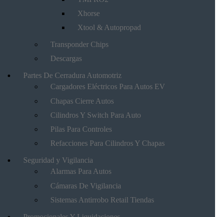
Xhorse
Xtool & Autopropad
Transponder Chips
Descargas
Partes De Cerradura Automotriz
Cargadores Eléctricos Para Autos EV
Chapas Cierre Autos
Cilindros Y Switch Para Auto
Pilas Para Controles
Refacciones Para Cilindros Y Chapas
Seguridad y Vigilancia
Alarmas Para Autos
Cámaras De Vigilancia
Sistemas Antirrobo Retail Tiendas
Promocionales Y Liquidaciones