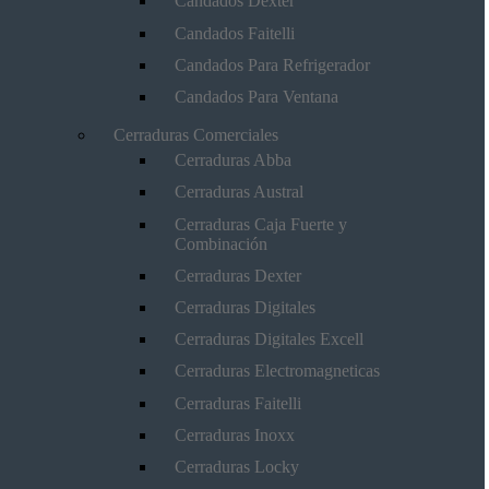
Candados Dexter
Candados Faitelli
Candados Para Refrigerador
Candados Para Ventana
Cerraduras Comerciales
Cerraduras Abba
Cerraduras Austral
Cerraduras Caja Fuerte y
Combinación
Cerraduras Dexter
Cerraduras Digitales
Cerraduras Digitales Excell
Cerraduras Electromagneticas
Cerraduras Faitelli
Cerraduras Inoxx
Cerraduras Locky