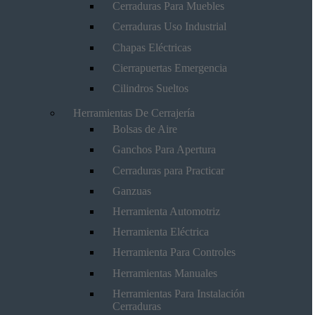
Cerraduras Para Muebles
Cerraduras Uso Industrial
Chapas Eléctricas
Cierrapuertas Emergencia
Cilindros Sueltos
Herramientas De Cerrajería
Bolsas de Aire
Ganchos Para Apertura
Cerraduras para Practicar
Ganzuas
Herramienta Automotriz
Herramienta Eléctrica
Herramienta Para Controles
Herramientas Manuales
Herramientas Para Instalación
Cerraduras