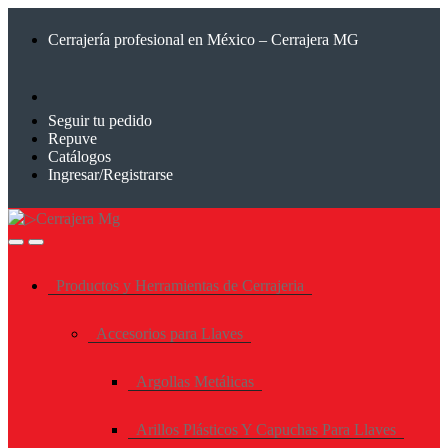
Saltar
Saltar
a
al
Cerrajería profesional en México – Cerrajera MG
la
contenido
navegación
Seguir tu pedido
Repuve
Catálogos
Ingresar/Registrarse
Productos y Herramientas de Cerrajeria
Accesorios para Llaves
Argollas Metálicas
Arillos Plásticos Y Capuchas Para Llaves