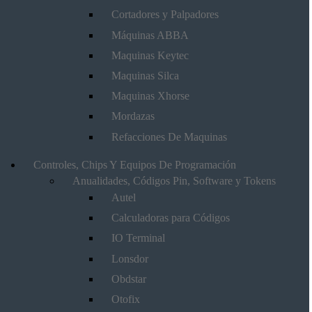
Cortadores y Palpadores
Máquinas ABBA
Maquinas Keytec
Maquinas Silca
Maquinas Xhorse
Mordazas
Refacciones De Maquinas
Controles, Chips Y Equipos De Programación
Anualidades, Códigos Pin, Software y Tokens
Autel
Calculadoras para Códigos
IO Terminal
Lonsdor
Obdstar
Otofix