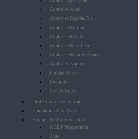
Control Tipo Fobik
Controles Autel
Controles Espada Fija
Controles Europa
Controles KYDZ
Controles Refurbish
Controles Remote Basics
Controles Xhorse
Fundas Silicon
Memorias
Switch Botón
Desbloqueo De Controles
Emuladores Para Autos
Equipos De Programación
ACDP Programmer
Autel