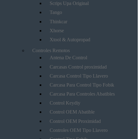
Scrips Upa Original
Tango
Thinkcar
Xhorse
Xtool & Autopropad
Controles Remotos
Antena De Control
Carcasas Control proximidad
Carcasa Control Tipo Llavero
Carcasa Para Control Tipo Fobik
Carcasa Para Controles Abatibles
Control Keydiy
Control OEM Abatible
Control OEM Proximidad
Controles OEM Tipo Llavero