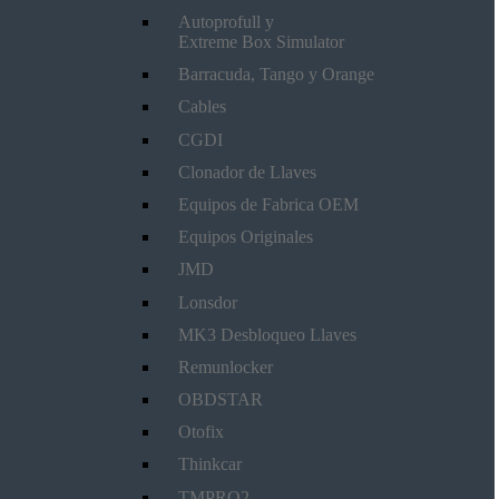
Autoprofull y
Extreme Box Simulator
Barracuda, Tango y Orange
Cables
CGDI
Clonador de Llaves
Equipos de Fabrica OEM
Equipos Originales
JMD
Lonsdor
MK3 Desbloqueo Llaves
Remunlocker
OBDSTAR
Otofix
Thinkcar
TMPRO2