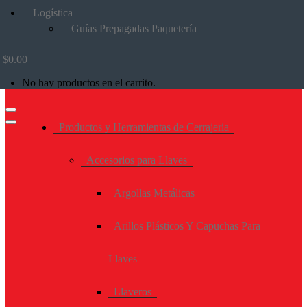
Logística
Guías Prepagadas Paquetería
$
0.00
No hay productos en el carrito.
Productos y Herramientas de Cerrajeria
Accesorios para Llaves
Argollas Metálicas
Arillos Plásticos Y Capuchas Para
Llaves
Llaveros