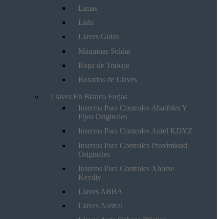
Limas
Lishi
Llaves Guias
Máquinas Soldar
Ropa de Trabajo
Rosarios de Llaves
Llaves En Blanco Forjas
Insertos Para Controles Abatibles Y
Fijos Originales
Insertos Para Controles Autel KDYZ
Insertos Para Controles Proximidad
Originales
Insertos Para Controles Xhorse
Keydiy
Llaves ABBA
Llaves Austral