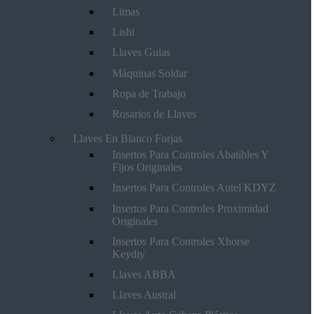
Limas
Lishi
Llaves Guias
Máquinas Soldar
Ropa de Trabajo
Rosarios de Llaves
Llaves En Blanco Forjas
Insertos Para Controles Abatibles Y
Fijos Originales
Insertos Para Controles Autel KDYZ
Insertos Para Controles Proximidad
Originales
Insertos Para Controles Xhorse
Keydiy
Llaves ABBA
Llaves Austral