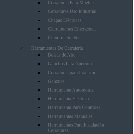
Cerraduras Para Muebles
Cerraduras Uso Industrial
Chapas Eléctricas
Cierrapuertas Emergencia
Cilindros Sueltos
Herramientas De Cerrajería
Bolsas de Aire
Ganchos Para Apertura
Cerraduras para Practicar
Ganzuas
Herramienta Automotriz
Herramienta Eléctrica
Herramienta Para Controles
Herramientas Manuales
Herramientas Para Instalación
Cerraduras