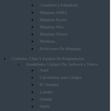
Cortadores y Palpadores
Máquinas ABBA
Maquinas Keytec
Maquinas Silca
Maquinas Xhorse
Mordazas
Refacciones De Maquinas
Controles, Chips Y Equipos De Programación
Anualidades, Códigos Pin, Software y Tokens
Autel
Calculadoras para Códigos
IO Terminal
Lonsdor
Obdstar
Otofix