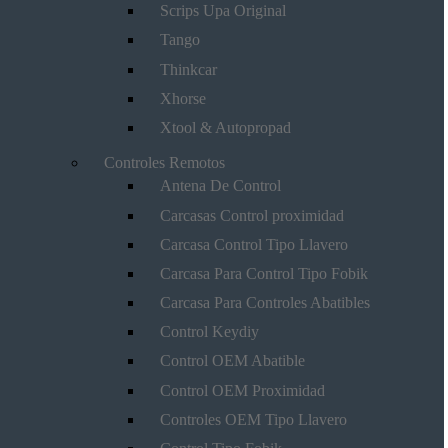
Scrips Upa Original
Tango
Thinkcar
Xhorse
Xtool & Autopropad
Controles Remotos
Antena De Control
Carcasas Control proximidad
Carcasa Control Tipo Llavero
Carcasa Para Control Tipo Fobik
Carcasa Para Controles Abatibles
Control Keydiy
Control OEM Abatible
Control OEM Proximidad
Controles OEM Tipo Llavero