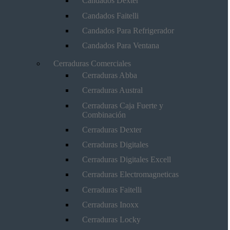
Candados Dexter
Candados Faitelli
Candados Para Refrigerador
Candados Para Ventana
Cerraduras Comerciales
Cerraduras Abba
Cerraduras Austral
Cerraduras Caja Fuerte y
Combinación
Cerraduras Dexter
Cerraduras Digitales
Cerraduras Digitales Excell
Cerraduras Electromagneticas
Cerraduras Faitelli
Cerraduras Inoxx
Cerraduras Locky