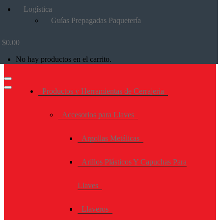
Logística
Guías Prepagadas Paquetería
$
0.00
No hay productos en el carrito.
Productos y Herramientas de Cerrajeria
Accesorios para Llaves
Argollas Metálicas
Arillos Plásticos Y Capuchas Para
Llaves
Llaveros