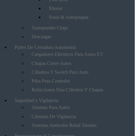
Xhorse
Xtool & Autopropad
Transponder Chips
Descargas
Partes De Cerradura Automotriz
Cargadores Eléctricos Para Autos EV
Chapas Cierre Autos
Cilindros Y Switch Para Auto
Pilas Para Controles
Refacciones Para Cilindros Y Chapas
Seguridad y Vigilancia
Alarmas Para Autos
Cámaras De Vigilancia
Sistemas Antirrobo Retail Tiendas
Promocionales Y Liquidaciones