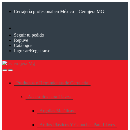
Saltar
Saltar
a
al
Cerrajería profesional en México – Cerrajera MG
la
contenido
navegación
Seguir tu pedido
Repuve
Catálogos
Ingresar/Registrarse
Productos y Herramientas de Cerrajeria
Accesorios para Llaves
Argollas Metálicas
Arillos Plásticos Y Capuchas Para Llaves