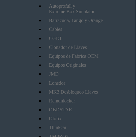
Autoprofull y
Extreme Box Simulator
Barracuda, Tango y Orange
Cables
CGDI
Clonador de Llaves
Equipos de Fabrica OEM
Equipos Originales
JMD
Lonsdor
MK3 Desbloqueo Llaves
Remunlocker
OBDSTAR
Otofix
Thinkcar
TMPRO2