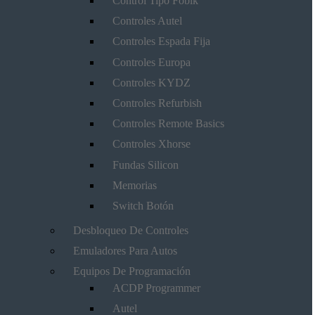
Control Tipo Fobik
Controles Autel
Controles Espada Fija
Controles Europa
Controles KYDZ
Controles Refurbish
Controles Remote Basics
Controles Xhorse
Fundas Silicon
Memorias
Switch Botón
Desbloqueo De Controles
Emuladores Para Autos
Equipos De Programación
ACDP Programmer
Autel