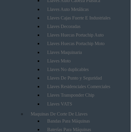
Llaves Auto Cabeza Plástica
Llaves Auto Metálicas
Llaves Cajas Fuerte E Industriales
Llaves Decoradas
Llaves Huecas Portachip Auto
Llaves Huecas Portachip Moto
Llaves Maquinaria
Llaves Moto
Llaves No duplicables
Llaves De Punto y Seguridad
Llaves Residenciales Comerciales
Llaves Transponder Chip
Llaves VATS
Maquinas De Corte De Llaves
Bandas Para Máquinas
Baterías Para Máquinas