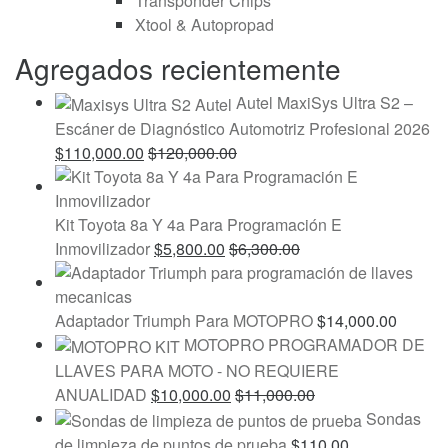
Transponder Chips
Xtool & Autopropad
Agregados recientemente
Autel MaxiSys Ultra S2 –
Escáner de Diagnóstico Automotriz Profesional 2026
$
110,000.00
$
120,000.00
Kit Toyota 8a Y 4a Para Programación E
Inmovilizador
$
5,800.00
$
6,300.00
Adaptador Triumph Para MOTOPRO
$
14,000.00
MOTOPRO PROGRAMADOR DE
LLAVES PARA MOTO - NO REQUIERE
ANUALIDAD
$
10,000.00
$
11,000.00
Sondas
de limpieza de puntos de prueba
$
110.00