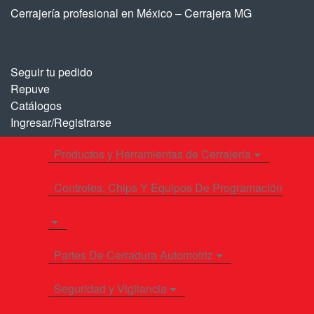
Saltar
Saltar
Cerrajería profesional en México – Cerrajera MG
a
al
la
contenido
navegación
Seguir tu pedido
Repuve
Catálogos
Ingresar/Registrarse
Productos y Herramientas de Cerrajeria
Controles, Chips Y Equipos De Programación
Partes De Cerradura Automotriz
Seguridad y Vigilancia