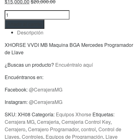
$
15,000.00
$
20,000.00
XHORSE
VVDI
Añadir al carrito
MB
Descripción
Maquina
BGA
XHORSE VVDI MB Maquina BGA Mercedes Programador
Mercedes
de Llave
Programador
¿Buscas un producto?
Encuéntralo aquí
de
Llave
Encuéntranos en:
cantidad
Facebook:
@CerrajeraMG
Instagram:
@CerrajeraMG
SKU:
XH08
Categoría:
Equipos Xhorse
Etiquetas:
Cerrajera MG
,
Cerrajeria
,
Cerrajeria Control Key
,
Cerrajero
,
Cerrajero Programador
,
control
,
Control de
Llaves
,
Controles
,
Equipos de Programación
,
Llave