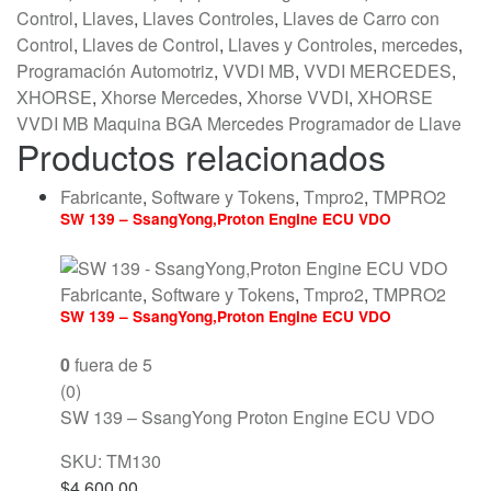
Control
,
Llaves
,
Llaves Controles
,
Llaves de Carro con
Control
,
Llaves de Control
,
Llaves y Controles
,
mercedes
,
Programación Automotriz
,
VVDI MB
,
VVDI MERCEDES
,
XHORSE
,
Xhorse Mercedes
,
Xhorse VVDI
,
XHORSE
VVDI MB Maquina BGA Mercedes Programador de Llave
Productos relacionados
Fabricante
,
Software y Tokens
,
Tmpro2
,
TMPRO2
SW 139 – SsangYong,Proton Engine ECU VDO
Fabricante
,
Software y Tokens
,
Tmpro2
,
TMPRO2
SW 139 – SsangYong,Proton Engine ECU VDO
0
fuera de 5
(0)
SW 139 – SsangYong Proton Engine ECU VDO
SKU: TM130
$
4,600.00