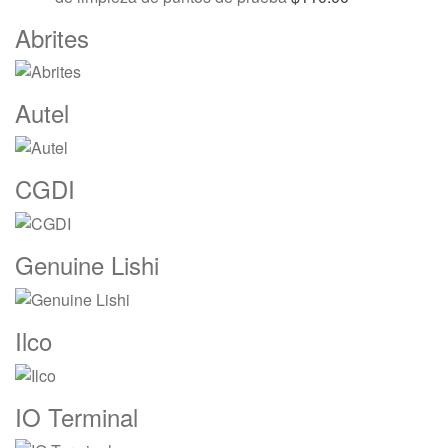
Marcas
Abrites
De
Carrusel
Autel
CGDI
Genuine Lishi
Ilco
IO Terminal