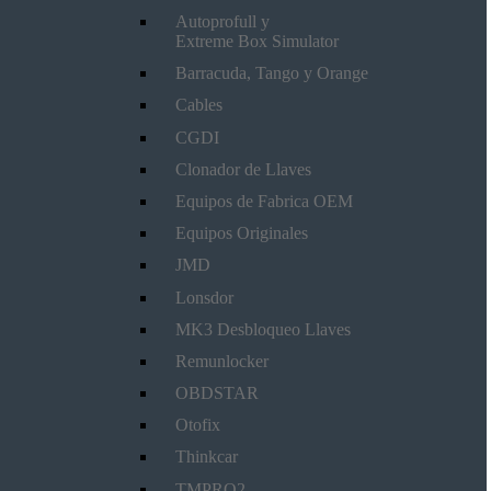
Autoprofull y
Extreme Box Simulator
Barracuda, Tango y Orange
Cables
CGDI
Clonador de Llaves
Equipos de Fabrica OEM
Equipos Originales
JMD
Lonsdor
MK3 Desbloqueo Llaves
Remunlocker
OBDSTAR
Otofix
Thinkcar
TMPRO2