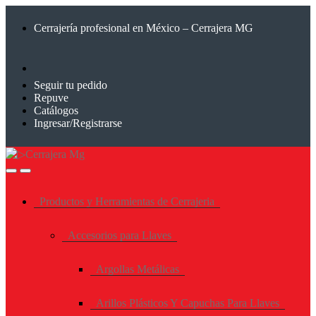
Saltar
Saltar
a
al
Cerrajería profesional en México – Cerrajera MG
la
contenido
navegación
Seguir tu pedido
Repuve
Catálogos
Ingresar/Registrarse
Productos y Herramientas de Cerrajeria
Accesorios para Llaves
Argollas Metálicas
Arillos Plásticos Y Capuchas Para Llaves