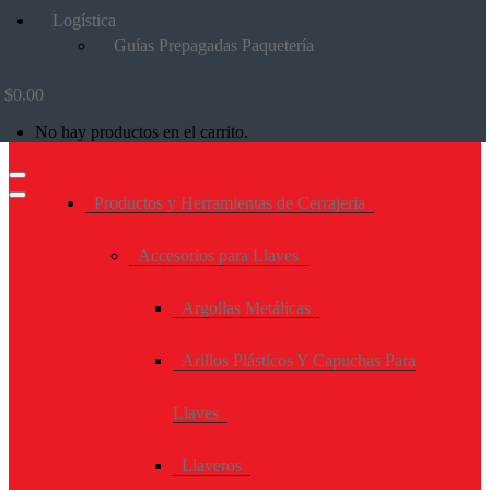
Logística
Guías Prepagadas Paquetería
$
0.00
No hay productos en el carrito.
Productos y Herramientas de Cerrajeria
Accesorios para Llaves
Argollas Metálicas
Arillos Plásticos Y Capuchas Para
Llaves
Llaveros