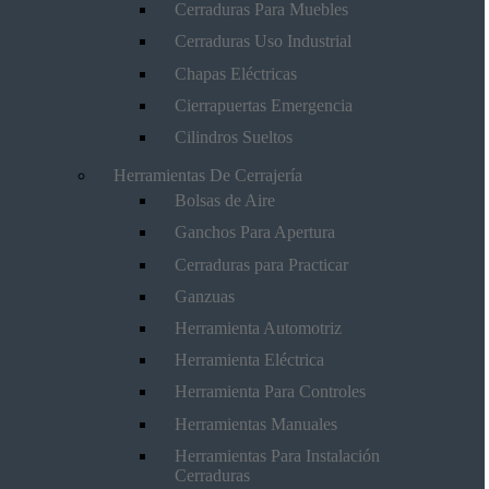
Cerraduras Para Muebles
Cerraduras Uso Industrial
Chapas Eléctricas
Cierrapuertas Emergencia
Cilindros Sueltos
Herramientas De Cerrajería
Bolsas de Aire
Ganchos Para Apertura
Cerraduras para Practicar
Ganzuas
Herramienta Automotriz
Herramienta Eléctrica
Herramienta Para Controles
Herramientas Manuales
Herramientas Para Instalación
Cerraduras