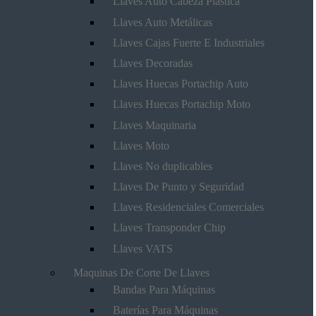
Llaves Auto Cabeza Plástica
Llaves Auto Metálicas
Llaves Cajas Fuerte E Industriales
Llaves Decoradas
Llaves Huecas Portachip Auto
Llaves Huecas Portachip Moto
Llaves Maquinaria
Llaves Moto
Llaves No duplicables
Llaves De Punto y Seguridad
Llaves Residenciales Comerciales
Llaves Transponder Chip
Llaves VATS
Maquinas De Corte De Llaves
Bandas Para Máquinas
Baterías Para Máquinas