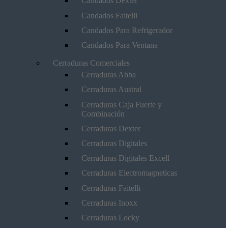
Candados Dexter
Candados Faitelli
Candados Para Refrigerador
Candados Para Ventana
Cerraduras Comerciales
Cerraduras Abba
Cerraduras Austral
Cerraduras Caja Fuerte y
Combinación
Cerraduras Dexter
Cerraduras Digitales
Cerraduras Digitales Excell
Cerraduras Electromagneticas
Cerraduras Faitelli
Cerraduras Inoxx
Cerraduras Locky