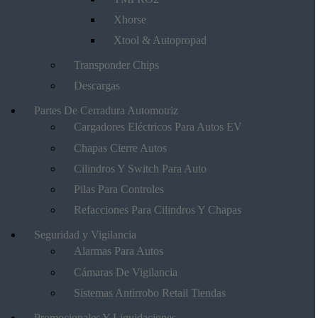
Xhorse
Xtool & Autopropad
Transponder Chips
Descargas
Partes De Cerradura Automotriz
Cargadores Eléctricos Para Autos EV
Chapas Cierre Autos
Cilindros Y Switch Para Auto
Pilas Para Controles
Refacciones Para Cilindros Y Chapas
Seguridad y Vigilancia
Alarmas Para Autos
Cámaras De Vigilancia
Sistemas Antirrobo Retail Tiendas
Promocionales Y Liquidaciones