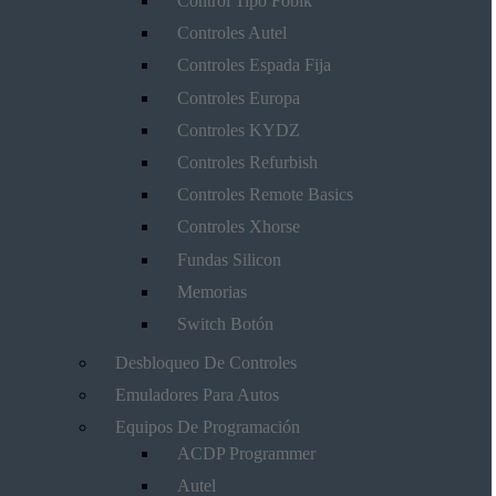
Control Tipo Fobik
Controles Autel
Controles Espada Fija
Controles Europa
Controles KYDZ
Controles Refurbish
Controles Remote Basics
Controles Xhorse
Fundas Silicon
Memorias
Switch Botón
Desbloqueo De Controles
Emuladores Para Autos
Equipos De Programación
ACDP Programmer
Autel