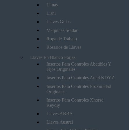
Limas
Lishi
Llaves Guias
Máquinas Soldar
Ropa de Trabajo
Rosarios de Llaves
Llaves En Blanco Forjas
Insertos Para Controles Abatibles Y
Fijos Originales
Insertos Para Controles Autel KDYZ
Insertos Para Controles Proximidad
Originales
Insertos Para Controles Xhorse
Keydiy
Llaves ABBA
Llaves Austral