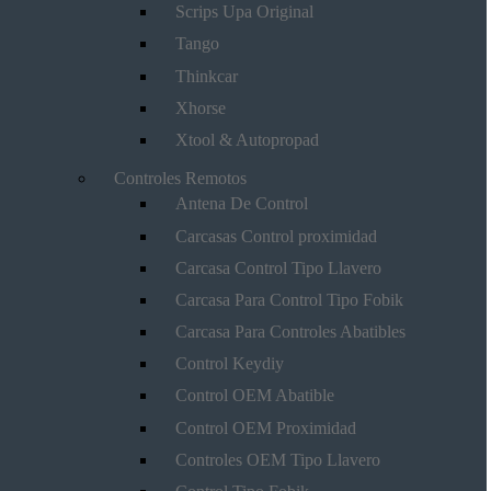
Scrips Upa Original
Tango
Thinkcar
Xhorse
Xtool & Autopropad
Controles Remotos
Antena De Control
Carcasas Control proximidad
Carcasa Control Tipo Llavero
Carcasa Para Control Tipo Fobik
Carcasa Para Controles Abatibles
Control Keydiy
Control OEM Abatible
Control OEM Proximidad
Controles OEM Tipo Llavero