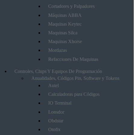
Cortadores y Palpadores
Máquinas ABBA
Maquinas Keytec
Maquinas Silca
Maquinas Xhorse
Mordazas
Refacciones De Maquinas
Controles, Chips Y Equipos De Programación
Anualidades, Códigos Pin, Software y Tokens
Autel
Calculadoras para Códigos
IO Terminal
Lonsdor
Obdstar
Otofix