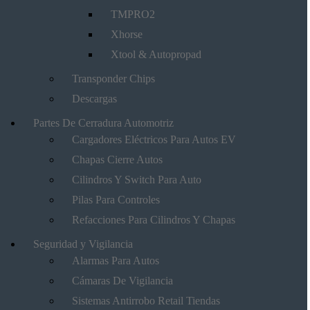
TMPRO2
Xhorse
Xtool & Autopropad
Transponder Chips
Descargas
Partes De Cerradura Automotriz
Cargadores Eléctricos Para Autos EV
Chapas Cierre Autos
Cilindros Y Switch Para Auto
Pilas Para Controles
Refacciones Para Cilindros Y Chapas
Seguridad y Vigilancia
Alarmas Para Autos
Cámaras De Vigilancia
Sistemas Antirrobo Retail Tiendas