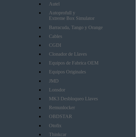
Autel
Autoprofull y
Extreme Box Simulator
Barracuda, Tango y Orange
Cables
CGDI
Clonador de Llaves
Equipos de Fabrica OEM
Equipos Originales
JMD
Lonsdor
MK3 Desbloqueo Llaves
Remunlocker
OBDSTAR
Otofix
Thinkcar