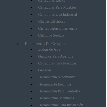
Cerraduras Locky
Cerraduras Para Muebles
Cerraduras Uso Industrial
Chapas Eléctricas
Cierrapuertas Emergencia
Cilindros Sueltos
Herramientas De Cerrajería
Bolsas de Aire
Ganchos Para Apertura
Cerraduras para Practicar
Ganzuas
Herramienta Automotriz
Herramienta Eléctrica
Herramienta Para Controles
Herramientas Manuales
Herramientas Para Instalación