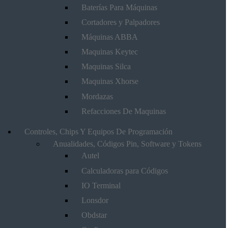
Baterías Para Máquinas
Cortadores y Palpadores
Máquinas ABBA
Maquinas Keytec
Maquinas Silca
Maquinas Xhorse
Mordazas
Refacciones De Maquinas
Controles, Chips Y Equipos De Programación
Anualidades, Códigos Pin, Software y Tokens
Autel
Calculadoras para Códigos
IO Terminal
Lonsdor
Obdstar