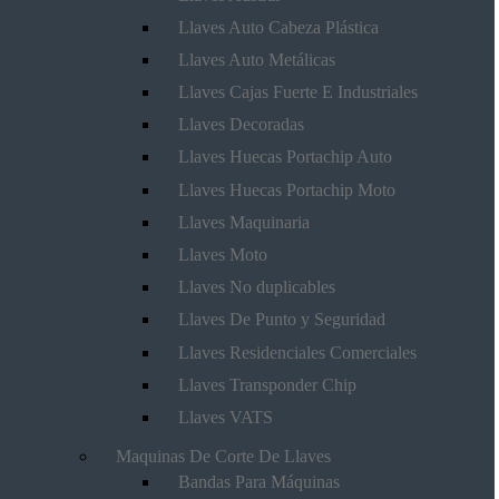
Llaves Auto Cabeza Plástica
Llaves Auto Metálicas
Llaves Cajas Fuerte E Industriales
Llaves Decoradas
Llaves Huecas Portachip Auto
Llaves Huecas Portachip Moto
Llaves Maquinaria
Llaves Moto
Llaves No duplicables
Llaves De Punto y Seguridad
Llaves Residenciales Comerciales
Llaves Transponder Chip
Llaves VATS
Maquinas De Corte De Llaves
Bandas Para Máquinas