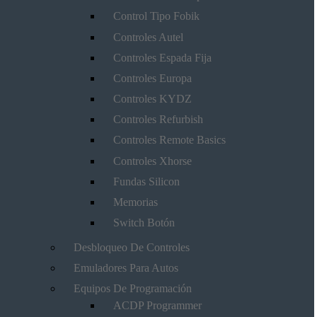
Control Tipo Fobik
Controles Autel
Controles Espada Fija
Controles Europa
Controles KYDZ
Controles Refurbish
Controles Remote Basics
Controles Xhorse
Fundas Silicon
Memorias
Switch Botón
Desbloqueo De Controles
Emuladores Para Autos
Equipos De Programación
ACDP Programmer