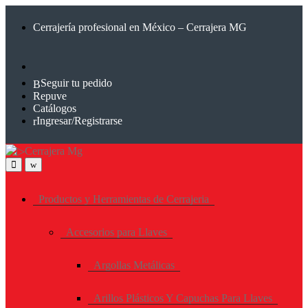
Saltar
Saltar
a
al
Cerrajería profesional en México – Cerrajera MG
la
contenido
navegación
Seguir tu pedido
Repuve
Catálogos
Ingresar/Registrarse
Productos y Herramientas de Cerrajeria
Accesorios para Llaves
Argollas Metálicas
Arillos Plásticos Y Capuchas Para Llaves