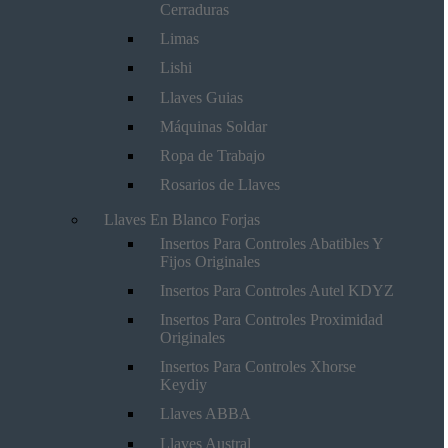
Cerraduras
Limas
Lishi
Llaves Guias
Máquinas Soldar
Ropa de Trabajo
Rosarios de Llaves
Llaves En Blanco Forjas
Insertos Para Controles Abatibles Y
Fijos Originales
Insertos Para Controles Autel KDYZ
Insertos Para Controles Proximidad
Originales
Insertos Para Controles Xhorse
Keydiy
Llaves ABBA
Llaves Austral