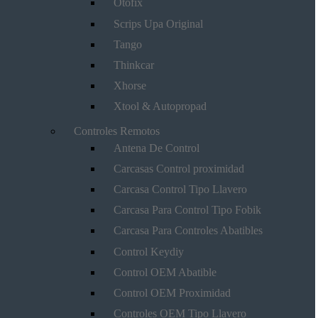
Otofix
Scrips Upa Original
Tango
Thinkcar
Xhorse
Xtool & Autopropad
Controles Remotos
Antena De Control
Carcasas Control proximidad
Carcasa Control Tipo Llavero
Carcasa Para Control Tipo Fobik
Carcasa Para Controles Abatibles
Control Keydiy
Control OEM Abatible
Control OEM Proximidad
Controles OEM Tipo Llavero