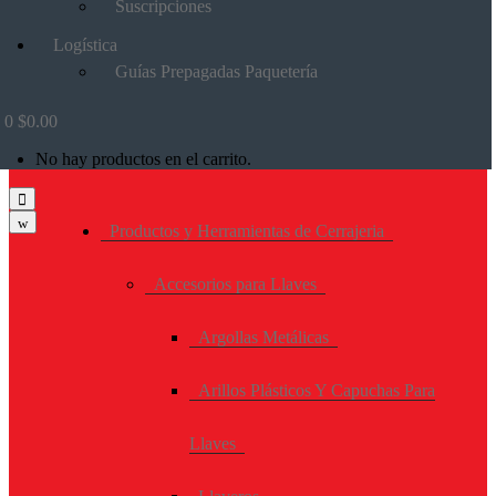
Suscripciones
Logística
Guías Prepagadas Paquetería
0
$
0.00
No hay productos en el carrito.
Productos y Herramientas de Cerrajeria
Accesorios para Llaves
Argollas Metálicas
Arillos Plásticos Y Capuchas Para
Llaves