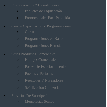
Promocionales Y Liquidaciones
Paquetes de Liquidación
Promocionales Para Publicidad
Cursos Capacitación Y Programaciones
Cursos
Programaciones en Banco
Programaciones Remotas
Otros Productos Comerciales
Herrajes Comerciales
Postes De Estacionamiento
Puertas y Portónes
Regatones Y Niveladores
Señalización Comercial
Servicios De Suscripción
Membresías Socios