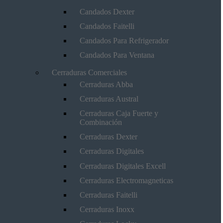
Candados Dexter
Candados Faitelli
Candados Para Refrigerador
Candados Para Ventana
Cerraduras Comerciales
Cerraduras Abba
Cerraduras Austral
Cerraduras Caja Fuerte y
Combinación
Cerraduras Dexter
Cerraduras Digitales
Cerraduras Digitales Excell
Cerraduras Electromagneticas
Cerraduras Faitelli
Cerraduras Inoxx