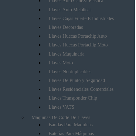
Llaves Auto Cabeza Plástica
Llaves Auto Metálicas
Llaves Cajas Fuerte E Industriales
Llaves Decoradas
Llaves Huecas Portachip Auto
Llaves Huecas Portachip Moto
Llaves Maquinaria
Llaves Moto
Llaves No duplicables
Llaves De Punto y Seguridad
Llaves Residenciales Comerciales
Llaves Transponder Chip
Llaves VATS
Maquinas De Corte De Llaves
Bandas Para Máquinas
Baterías Para Máquinas