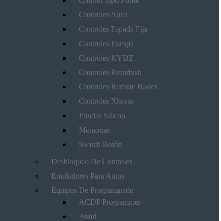
Control Tipo Fobik
Controles Autel
Controles Espada Fija
Controles Europa
Controles KYDZ
Controles Refurbish
Controles Remote Basics
Controles Xhorse
Fundas Silicon
Memorias
Switch Botón
Desbloqueo De Controles
Emuladores Para Autos
Equipos De Programación
ACDP Programmer
Autel