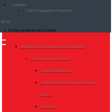
Logística
Guías Prepagadas Paquetería
$
0.00
No hay productos en el carrito.
Productos y Herramientas de Cerrajeria
Accesorios para Llaves
Argollas Metálicas
Arillos Plásticos Y Capuchas Para
Llaves
Llaveros