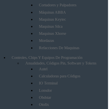
Cortadores y Palpadores
Máquinas ABBA
Maquinas Keytec
Maquinas Silca
Maquinas Xhorse
Mordazas
Refacciones De Maquinas
Controles, Chips Y Equipos De Programación
Anualidades, Códigos Pin, Software y Tokens
Autel
Calculadoras para Códigos
IO Terminal
Lonsdor
Obdstar
Otofix