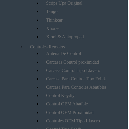
Scrips Upa Original
Tango
Thinkcar
Xhorse
Xtool & Autopropad
Controles Remotos
Antena De Control
Carcasas Control proximidad
Carcasa Control Tipo Llavero
Carcasa Para Control Tipo Fobik
Carcasa Para Controles Abatibles
Control Keydiy
Control OEM Abatible
Control OEM Proximidad
Controles OEM Tipo Llavero