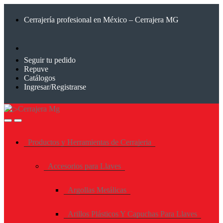
Saltar
Saltar
a
al
Cerrajería profesional en México – Cerrajera MG
la
contenido
navegación
Seguir tu pedido
Repuve
Catálogos
Ingresar/Registrarse
Productos y Herramientas de Cerrajeria
Accesorios para Llaves
Argollas Metálicas
Arillos Plásticos Y Capuchas Para Llaves