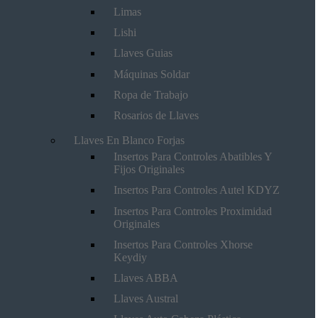
Limas
Lishi
Llaves Guias
Máquinas Soldar
Ropa de Trabajo
Rosarios de Llaves
Llaves En Blanco Forjas
Insertos Para Controles Abatibles Y
Fijos Originales
Insertos Para Controles Autel KDYZ
Insertos Para Controles Proximidad
Originales
Insertos Para Controles Xhorse
Keydiy
Llaves ABBA
Llaves Austral