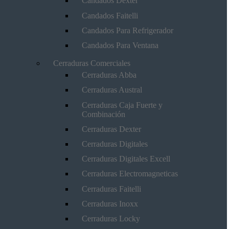
Candados Dexter
Candados Faitelli
Candados Para Refrigerador
Candados Para Ventana
Cerraduras Comerciales
Cerraduras Abba
Cerraduras Austral
Cerraduras Caja Fuerte y
Combinación
Cerraduras Dexter
Cerraduras Digitales
Cerraduras Digitales Excell
Cerraduras Electromagneticas
Cerraduras Faitelli
Cerraduras Inoxx
Cerraduras Locky