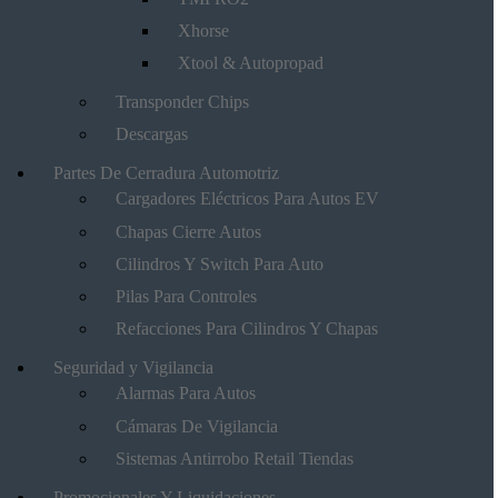
Xhorse
Xtool & Autopropad
Transponder Chips
Descargas
Partes De Cerradura Automotriz
Cargadores Eléctricos Para Autos EV
Chapas Cierre Autos
Cilindros Y Switch Para Auto
Pilas Para Controles
Refacciones Para Cilindros Y Chapas
Seguridad y Vigilancia
Alarmas Para Autos
Cámaras De Vigilancia
Sistemas Antirrobo Retail Tiendas
Promocionales Y Liquidaciones