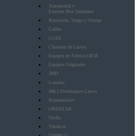
Autoprofull y
Extreme Box Simulator
Barracuda, Tango y Orange
Cables
CGDI
Clonador de Llaves
Equipos de Fabrica OEM
Equipos Originales
JMD
Lonsdor
MK3 Desbloqueo Llaves
Remunlocker
OBDSTAR
Otofix
Thinkcar
TMPRO2