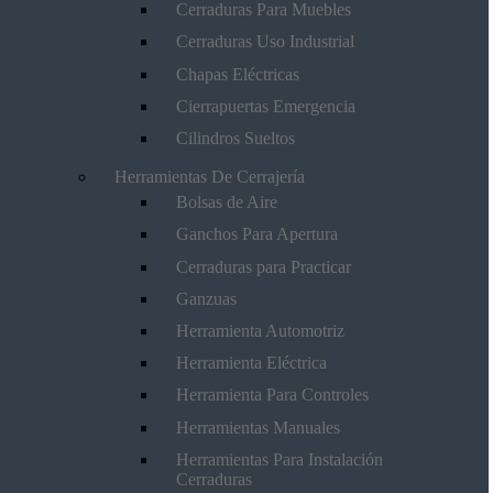
Cerraduras Para Muebles
Cerraduras Uso Industrial
Chapas Eléctricas
Cierrapuertas Emergencia
Cilindros Sueltos
Herramientas De Cerrajería
Bolsas de Aire
Ganchos Para Apertura
Cerraduras para Practicar
Ganzuas
Herramienta Automotriz
Herramienta Eléctrica
Herramienta Para Controles
Herramientas Manuales
Herramientas Para Instalación
Cerraduras