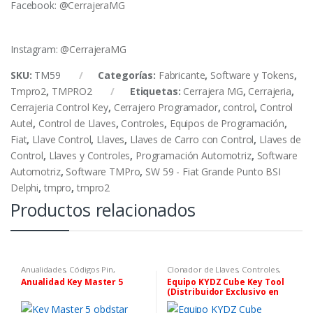
Facebook:
@CerrajeraMG
Instagram:
@CerrajeraMG
SKU:
TM59
Categorías:
Fabricante
,
Software y Tokens
,
Tmpro2
,
TMPRO2
Etiquetas:
Cerrajera MG
,
Cerrajeria
,
Cerrajeria Control Key
,
Cerrajero Programador
,
control
,
Control
Autel
,
Control de Llaves
,
Controles
,
Equipos de Programación
,
Fiat
,
Llave Control
,
Llaves
,
Llaves de Carro con Control
,
Llaves de
Control
,
Llaves y Controles
,
Programación Automotriz
,
Software
Automotriz
,
Software TMPro
,
SW 59 - Fiat Grande Punto BSI
Delphi
,
tmpro
,
tmpro2
Productos relacionados
Anualidades, Códigos Pin,
Clonador de Llaves
,
Controles,
Software y Tokens
,
Fabricante
,
Chips Y Equipos De
Anualidad Key Master 5
Equipo KYDZ Cube Key Tool
Obdstar
Programación
(Distribuidor Exclusivo en
México)