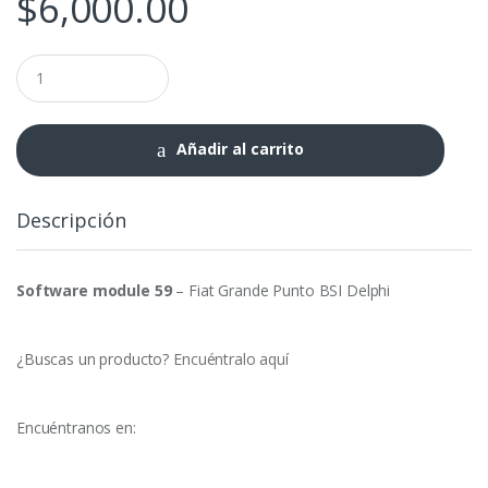
$
6,000.00
SW
59
-
Fiat
Grande
Añadir al carrito
Punto
BSI
Delphi
Descripción
cantidad
Software module 59
– Fiat Grande Punto BSI Delphi
¿Buscas un producto?
Encuéntralo aquí
Encuéntranos en: