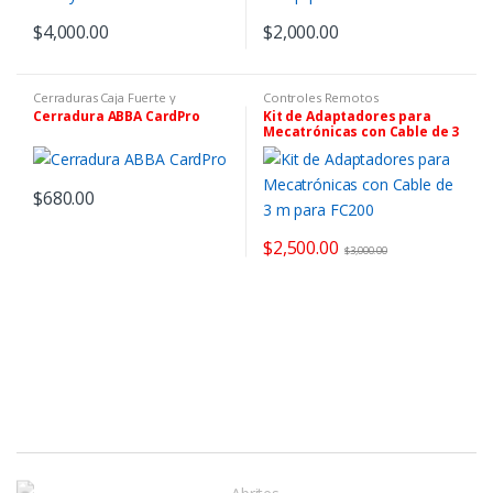
$
4,000.00
$
2,000.00
Cerraduras Caja Fuerte y
Controles Remotos
Combinación
,
Cerraduras
Cerradura ABBA CardPro
Kit de Adaptadores para
Comerciales
Mecatrónicas con Cable de 3
m para FC200
$
680.00
$
2,500.00
$
3,000.00
M