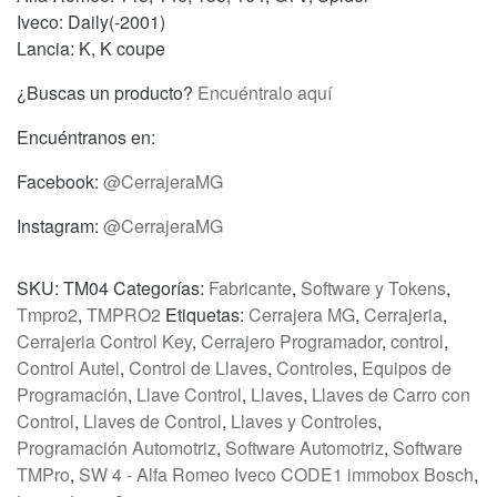
cantidad
Iveco: Daily(-2001)
Lancia: K, K coupe
¿Buscas un producto?
Encuéntralo aquí
Encuéntranos en:
Facebook:
@CerrajeraMG
Instagram:
@CerrajeraMG
SKU:
TM04
Categorías:
Fabricante
,
Software y Tokens
,
Tmpro2
,
TMPRO2
Etiquetas:
Cerrajera MG
,
Cerrajeria
,
Cerrajeria Control Key
,
Cerrajero Programador
,
control
,
Control Autel
,
Control de Llaves
,
Controles
,
Equipos de
Programación
,
Llave Control
,
Llaves
,
Llaves de Carro con
Control
,
Llaves de Control
,
Llaves y Controles
,
Programación Automotriz
,
Software Automotriz
,
Software
TMPro
,
SW 4 - Alfa Romeo Iveco CODE1 immobox Bosch
,