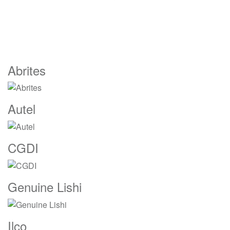
Marcas
Abrites
De
Carrusel
Autel
CGDI
Genuine Lishi
Ilco