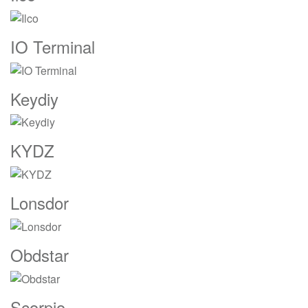
IO Terminal
Keydiy
KYDZ
Lonsdor
Obdstar
Scorpio