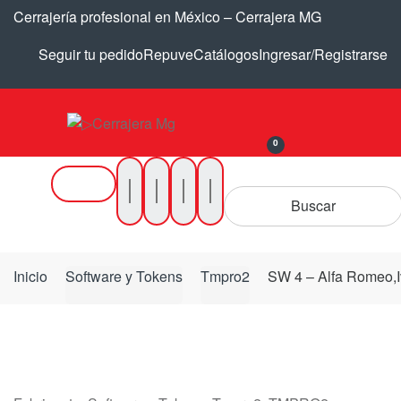
Saltar
Saltar
Cerrajería profesional en México – Cerrajera MG
a
al
la
contenido
Seguir tu pedido
Repuve
Catálogos
Ingresar/Registrarse
navegación
0
Buscar
por
Buscar
Productos
Inicio
Software y Tokens
Tmpro2
SW 4 – Alfa Romeo