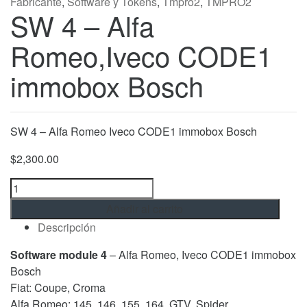
Fabricante
,
Software y Tokens
,
Tmpro2
,
TMPRO2
SW 4 – Alfa
Romeo,Iveco CODE1
immobox Bosch
SW 4 – Alfa Romeo Iveco CODE1 immobox Bosch
$
2,300.00
SW
4
Añadir al carrito
-
Descripción
Alfa
Romeo,Iveco
Software module 4
– Alfa Romeo, Iveco CODE1 immobox
CODE1
Bosch
immobox
Fiat: Coupe, Croma
Bosch
Alfa Romeo: 145, 146, 155, 164, GTV, Spider