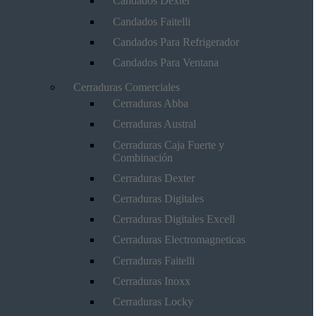
Candados Dexter
Candados Faitelli
Candados Para Refrigerador
Candados Para Ventana
Cerraduras Comerciales
Cerraduras Abba
Cerraduras Austral
Cerraduras Caja Fuerte y
Combinación
Cerraduras Dexter
Cerraduras Digitales
Cerraduras Digitales Excell
Cerraduras Electromagneticas
Cerraduras Faitelli
Cerraduras Inoxx
Cerraduras Locky