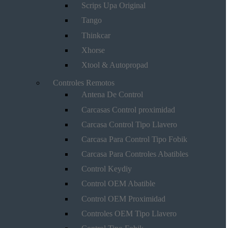
Scrips Upa Original
Tango
Thinkcar
Xhorse
Xtool & Autopropad
Controles Remotos
Antena De Control
Carcasas Control proximidad
Carcasa Control Tipo Llavero
Carcasa Para Control Tipo Fobik
Carcasa Para Controles Abatibles
Control Keydiy
Control OEM Abatible
Control OEM Proximidad
Controles OEM Tipo Llavero