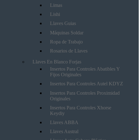
Limas
Lishi
Llaves Guias
Máquinas Soldar
Ropa de Trabajo
Rosarios de Llaves
Llaves En Blanco Forjas
Insertos Para Controles Abatibles Y
Fijos Originales
Insertos Para Controles Autel KDYZ
Insertos Para Controles Proximidad
Originales
Insertos Para Controles Xhorse
Keydiy
Llaves ABBA
Llaves Austral