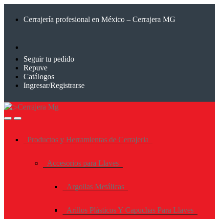
Saltar
Saltar
a
al
Cerrajería profesional en México – Cerrajera MG
la
contenido
navegación
Seguir tu pedido
Repuve
Catálogos
Ingresar/Registrarse
Productos y Herramientas de Cerrajeria
Accesorios para Llaves
Argollas Metálicas
Arillos Plásticos Y Capuchas Para Llaves