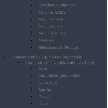
Cortadores y Palpadores
Máquinas ABBA
Maquinas Keytec
Maquinas Silca
Maquinas Xhorse
Mordazas
Refacciones De Maquinas
Controles, Chips Y Equipos De Programación
Anualidades, Códigos Pin, Software y Tokens
Autel
Calculadoras para Códigos
IO Terminal
Lonsdor
Obdstar
Otofix