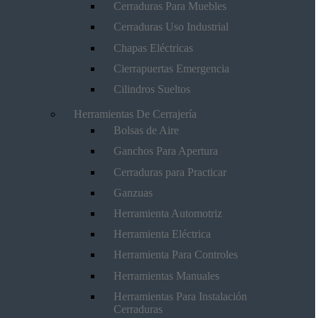
Cerraduras Para Muebles
Cerraduras Uso Industrial
Chapas Eléctricas
Cierrapuertas Emergencia
Cilindros Sueltos
Herramientas De Cerrajería
Bolsas de Aire
Ganchos Para Apertura
Cerraduras para Practicar
Ganzuas
Herramienta Automotriz
Herramienta Eléctrica
Herramienta Para Controles
Herramientas Manuales
Herramientas Para Instalación
Cerraduras