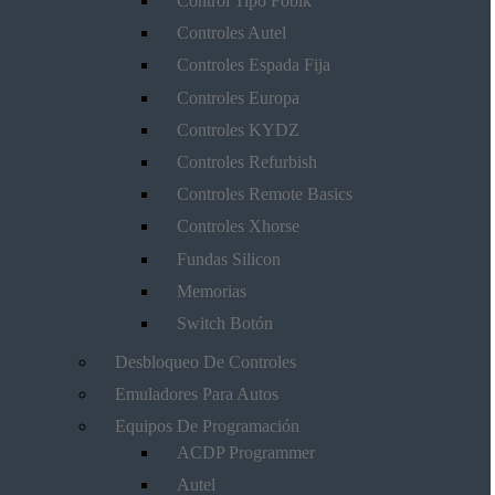
Control Tipo Fobik
Controles Autel
Controles Espada Fija
Controles Europa
Controles KYDZ
Controles Refurbish
Controles Remote Basics
Controles Xhorse
Fundas Silicon
Memorias
Switch Botón
Desbloqueo De Controles
Emuladores Para Autos
Equipos De Programación
ACDP Programmer
Autel