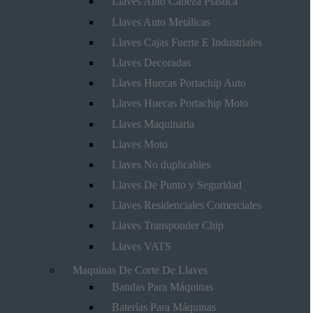
Llaves Auto Cabeza Plástica
Llaves Auto Metálicas
Llaves Cajas Fuerte E Industriales
Llaves Decoradas
Llaves Huecas Portachip Auto
Llaves Huecas Portachip Moto
Llaves Maquinaria
Llaves Moto
Llaves No duplicables
Llaves De Punto y Seguridad
Llaves Residenciales Comerciales
Llaves Transponder Chip
Llaves VATS
Maquinas De Corte De Llaves
Bandas Para Máquinas
Baterías Para Máquinas