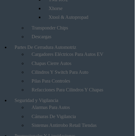
Xhorse
Xtool & Autopropad
Transponder Chips
Descargas
Partes De Cerradura Automotriz
Cargadores Eléctricos Para Autos EV
Chapas Cierre Autos
Cilindros Y Switch Para Auto
Pilas Para Controles
Refacciones Para Cilindros Y Chapas
Seguridad y Vigilancia
Alarmas Para Autos
Cámaras De Vigilancia
Sistemas Antirrobo Retail Tiendas
Promocionales Y Liquidaciones