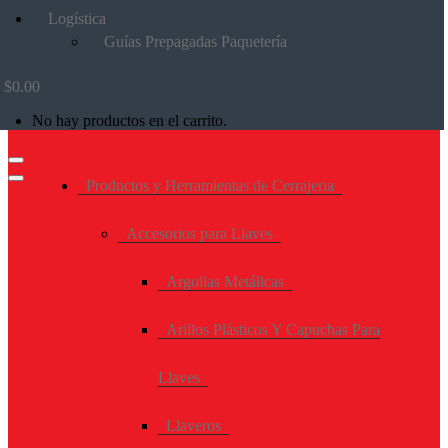
Logística
Guías Prepagadas Paquetería
$
0.00
No hay productos en el carrito.
Productos y Herramientas de Cerrajeria
Accesorios para Llaves
Argollas Metálicas
Arillos Plásticos Y Capuchas Para
Llaves
Llaveros