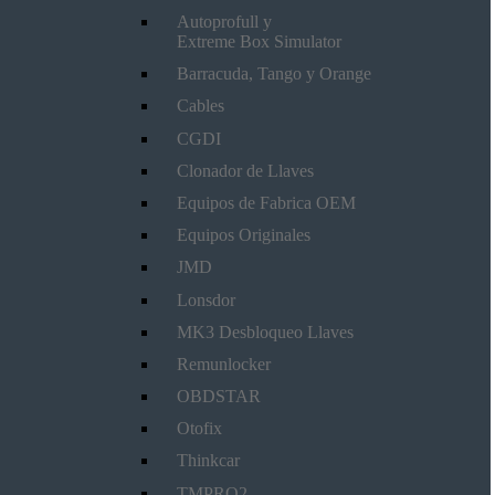
Autoprofull y
Extreme Box Simulator
Barracuda, Tango y Orange
Cables
CGDI
Clonador de Llaves
Equipos de Fabrica OEM
Equipos Originales
JMD
Lonsdor
MK3 Desbloqueo Llaves
Remunlocker
OBDSTAR
Otofix
Thinkcar
TMPRO2