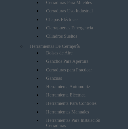
Cerraduras Para Muebles
Cerraduras Uso Industrial
Chapas Eléctricas
Cierrapuertas Emergencia
Cilindros Sueltos
Herramientas De Cerrajería
Bolsas de Aire
Ganchos Para Apertura
Cerraduras para Practicar
Ganzuas
Herramienta Automotriz
Herramienta Eléctrica
Herramienta Para Controles
Herramientas Manuales
Herramientas Para Instalación
Cerraduras