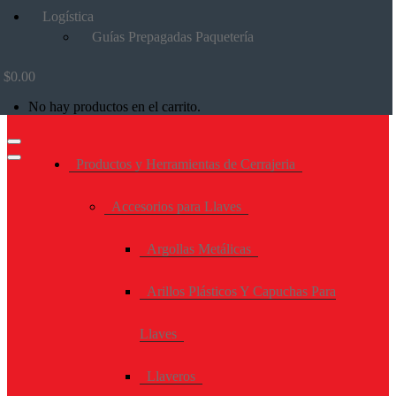
Logística
Guías Prepagadas Paquetería
$
0.00
No hay productos en el carrito.
Productos y Herramientas de Cerrajeria
Accesorios para Llaves
Argollas Metálicas
Arillos Plásticos Y Capuchas Para
Llaves
Llaveros