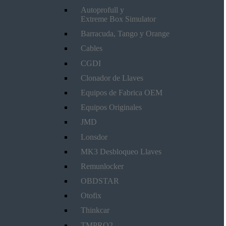
Autoprofull y
Extreme Box Simulator
Barracuda, Tango y Orange
Cables
CGDI
Clonador de Llaves
Equipos de Fabrica OEM
Equipos Originales
JMD
Lonsdor
MK3 Desbloqueo Llaves
Remunlocker
OBDSTAR
Otofix
Thinkcar
TMPRO2