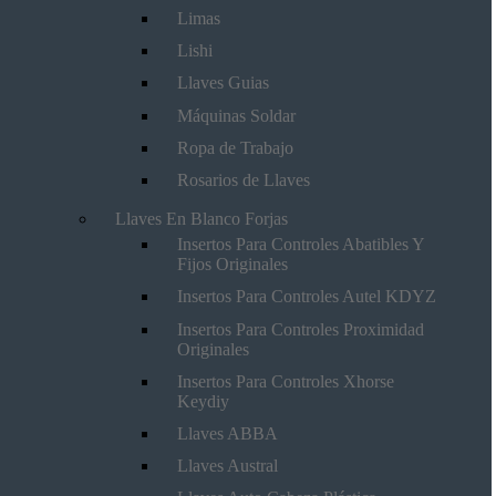
Limas
Lishi
Llaves Guias
Máquinas Soldar
Ropa de Trabajo
Rosarios de Llaves
Llaves En Blanco Forjas
Insertos Para Controles Abatibles Y
Fijos Originales
Insertos Para Controles Autel KDYZ
Insertos Para Controles Proximidad
Originales
Insertos Para Controles Xhorse
Keydiy
Llaves ABBA
Llaves Austral