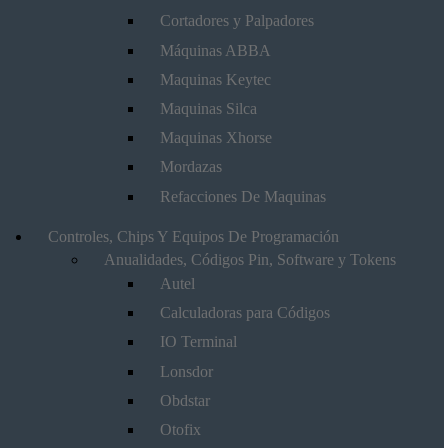
Cortadores y Palpadores
Máquinas ABBA
Maquinas Keytec
Maquinas Silca
Maquinas Xhorse
Mordazas
Refacciones De Maquinas
Controles, Chips Y Equipos De Programación
Anualidades, Códigos Pin, Software y Tokens
Autel
Calculadoras para Códigos
IO Terminal
Lonsdor
Obdstar
Otofix