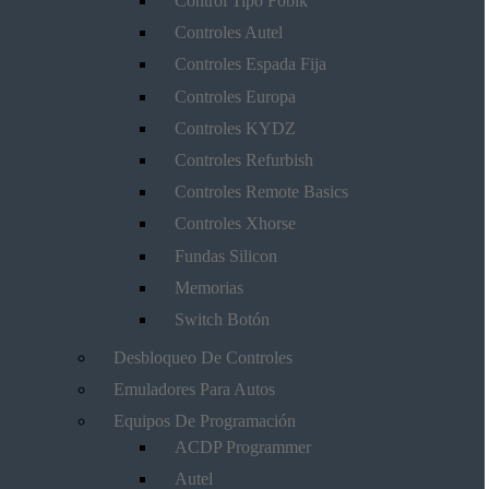
Control Tipo Fobik
Controles Autel
Controles Espada Fija
Controles Europa
Controles KYDZ
Controles Refurbish
Controles Remote Basics
Controles Xhorse
Fundas Silicon
Memorias
Switch Botón
Desbloqueo De Controles
Emuladores Para Autos
Equipos De Programación
ACDP Programmer
Autel