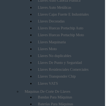
Llaves Auto Cabeza Plástica
Llaves Auto Metálicas
Llaves Cajas Fuerte E Industriales
Llaves Decoradas
Llaves Huecas Portachip Auto
Llaves Huecas Portachip Moto
Llaves Maquinaria
Llaves Moto
Llaves No duplicables
Llaves De Punto y Seguridad
Llaves Residenciales Comerciales
Llaves Transponder Chip
Llaves VATS
Maquinas De Corte De Llaves
Bandas Para Máquinas
Baterías Para Máquinas