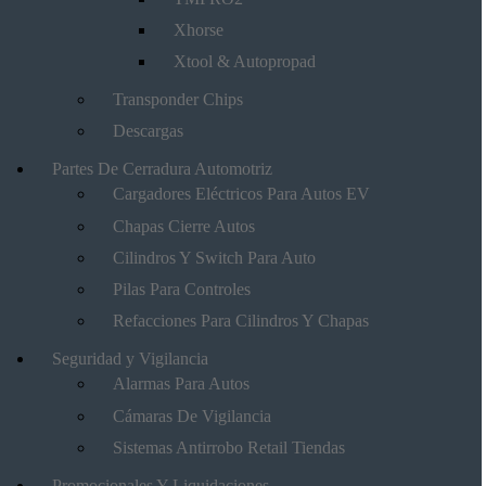
Xhorse
Xtool & Autopropad
Transponder Chips
Descargas
Partes De Cerradura Automotriz
Cargadores Eléctricos Para Autos EV
Chapas Cierre Autos
Cilindros Y Switch Para Auto
Pilas Para Controles
Refacciones Para Cilindros Y Chapas
Seguridad y Vigilancia
Alarmas Para Autos
Cámaras De Vigilancia
Sistemas Antirrobo Retail Tiendas
Promocionales Y Liquidaciones