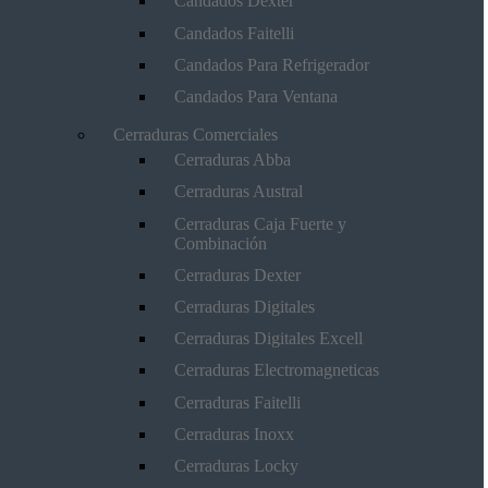
Candados Dexter
Candados Faitelli
Candados Para Refrigerador
Candados Para Ventana
Cerraduras Comerciales
Cerraduras Abba
Cerraduras Austral
Cerraduras Caja Fuerte y
Combinación
Cerraduras Dexter
Cerraduras Digitales
Cerraduras Digitales Excell
Cerraduras Electromagneticas
Cerraduras Faitelli
Cerraduras Inoxx
Cerraduras Locky