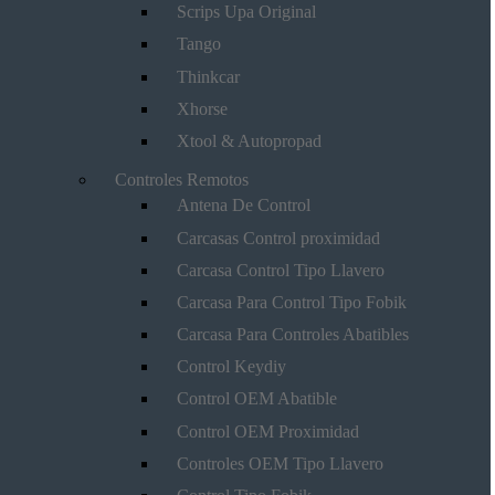
Scrips Upa Original
Tango
Thinkcar
Xhorse
Xtool & Autopropad
Controles Remotos
Antena De Control
Carcasas Control proximidad
Carcasa Control Tipo Llavero
Carcasa Para Control Tipo Fobik
Carcasa Para Controles Abatibles
Control Keydiy
Control OEM Abatible
Control OEM Proximidad
Controles OEM Tipo Llavero