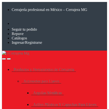
Saltar
Saltar
a
al
Cerrajería profesional en México – Cerrajera MG
la
contenido
navegación
Seguir tu pedido
Repuve
Catálogos
Ingresar/Registrarse
Productos y Herramientas de Cerrajeria
Accesorios para Llaves
Argollas Metálicas
Arillos Plásticos Y Capuchas Para Llaves