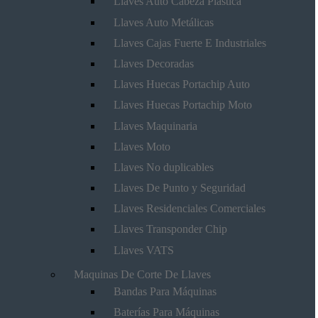
Llaves Auto Cabeza Plástica
Llaves Auto Metálicas
Llaves Cajas Fuerte E Industriales
Llaves Decoradas
Llaves Huecas Portachip Auto
Llaves Huecas Portachip Moto
Llaves Maquinaria
Llaves Moto
Llaves No duplicables
Llaves De Punto y Seguridad
Llaves Residenciales Comerciales
Llaves Transponder Chip
Llaves VATS
Maquinas De Corte De Llaves
Bandas Para Máquinas
Baterías Para Máquinas