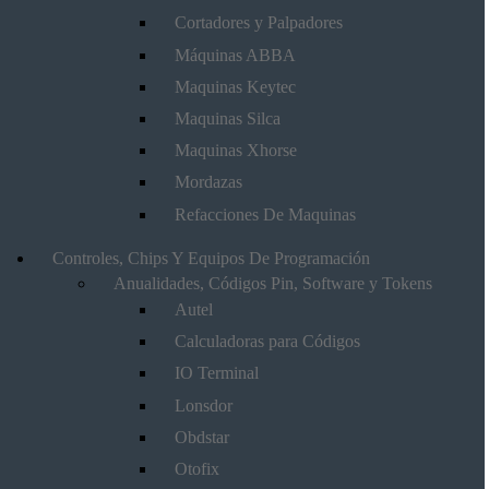
Cortadores y Palpadores
Máquinas ABBA
Maquinas Keytec
Maquinas Silca
Maquinas Xhorse
Mordazas
Refacciones De Maquinas
Controles, Chips Y Equipos De Programación
Anualidades, Códigos Pin, Software y Tokens
Autel
Calculadoras para Códigos
IO Terminal
Lonsdor
Obdstar
Otofix