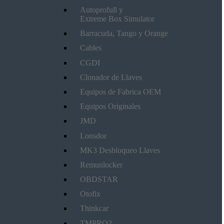
Autoprofull y
Extreme Box Simulator
Barracuda, Tango y Orange
Cables
CGDI
Clonador de Llaves
Equipos de Fabrica OEM
Equipos Originales
JMD
Lonsdor
MK3 Desbloqueo Llaves
Remunlocker
OBDSTAR
Otofix
Thinkcar
TMPRO2