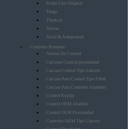
Scrips Upa Original
Tango
Thinkcar
Xhorse
Xtool & Autopropad
Controles Remotos
Antena De Control
Carcasas Control proximidad
Carcasa Control Tipo Llavero
Carcasa Para Control Tipo Fobik
Carcasa Para Controles Abatibles
Control Keydiy
Control OEM Abatible
Control OEM Proximidad
Controles OEM Tipo Llavero