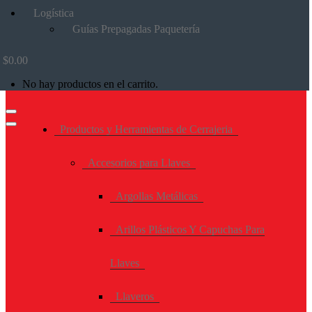
Logística
Guías Prepagadas Paquetería
$
0.00
No hay productos en el carrito.
Productos y Herramientas de Cerrajeria
Accesorios para Llaves
Argollas Metálicas
Arillos Plásticos Y Capuchas Para
Llaves
Llaveros