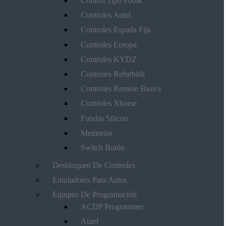
Control Tipo Fobik
Controles Autel
Controles Espada Fija
Controles Europa
Controles KYDZ
Controles Refurbish
Controles Remote Basics
Controles Xhorse
Fundas Silicon
Memorias
Switch Botón
Desbloqueo De Controles
Emuladores Para Autos
Equipos De Programación
ACDP Programmer
Autel