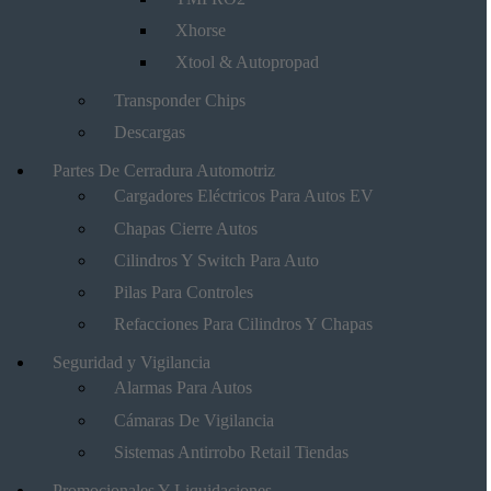
Xhorse
Xtool & Autopropad
Transponder Chips
Descargas
Partes De Cerradura Automotriz
Cargadores Eléctricos Para Autos EV
Chapas Cierre Autos
Cilindros Y Switch Para Auto
Pilas Para Controles
Refacciones Para Cilindros Y Chapas
Seguridad y Vigilancia
Alarmas Para Autos
Cámaras De Vigilancia
Sistemas Antirrobo Retail Tiendas
Promocionales Y Liquidaciones