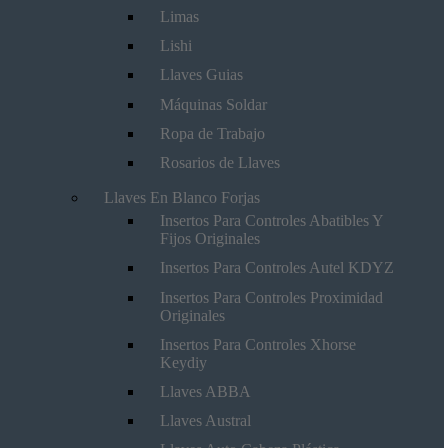
Limas
Lishi
Llaves Guias
Máquinas Soldar
Ropa de Trabajo
Rosarios de Llaves
Llaves En Blanco Forjas
Insertos Para Controles Abatibles Y
Fijos Originales
Insertos Para Controles Autel KDYZ
Insertos Para Controles Proximidad
Originales
Insertos Para Controles Xhorse
Keydiy
Llaves ABBA
Llaves Austral