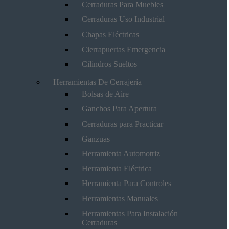
Cerraduras Para Muebles
Cerraduras Uso Industrial
Chapas Eléctricas
Cierrapuertas Emergencia
Cilindros Sueltos
Herramientas De Cerrajería
Bolsas de Aire
Ganchos Para Apertura
Cerraduras para Practicar
Ganzuas
Herramienta Automotriz
Herramienta Eléctrica
Herramienta Para Controles
Herramientas Manuales
Herramientas Para Instalación
Cerraduras