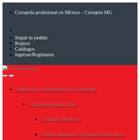
Saltar
Saltar
a
al
Cerrajería profesional en México – Cerrajera MG
la
contenido
navegación
Seguir tu pedido
Repuve
Catálogos
Ingresar/Registrarse
Productos y Herramientas de Cerrajeria
Accesorios para Llaves
Argollas Metálicas
Arillos Plásticos Y Capuchas Para Llaves