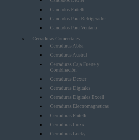
Candados Dexter
Candados Faitelli
Candados Para Refrigerador
Candados Para Ventana
Cerraduras Comerciales
Cerraduras Abba
Cerraduras Austral
Cerraduras Caja Fuerte y
Combinación
Cerraduras Dexter
Cerraduras Digitales
Cerraduras Digitales Excell
Cerraduras Electromagneticas
Cerraduras Faitelli
Cerraduras Inoxx
Cerraduras Locky