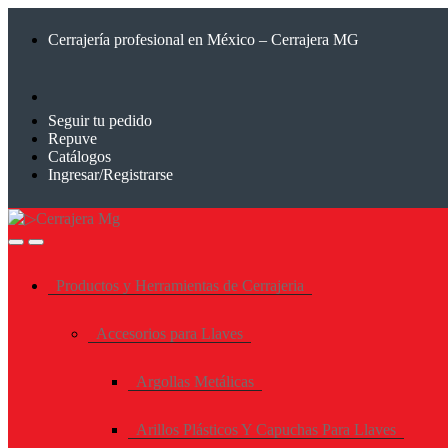
Saltar
Saltar
a
al
Cerrajería profesional en México – Cerrajera MG
la
contenido
navegación
Seguir tu pedido
Repuve
Catálogos
Ingresar/Registrarse
Productos y Herramientas de Cerrajeria
Accesorios para Llaves
Argollas Metálicas
Arillos Plásticos Y Capuchas Para Llaves