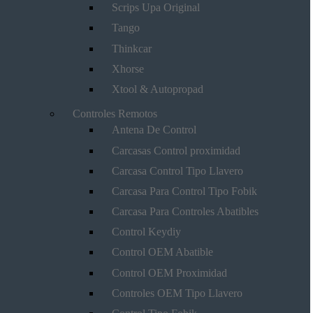
Scrips Upa Original
Tango
Thinkcar
Xhorse
Xtool & Autopropad
Controles Remotos
Antena De Control
Carcasas Control proximidad
Carcasa Control Tipo Llavero
Carcasa Para Control Tipo Fobik
Carcasa Para Controles Abatibles
Control Keydiy
Control OEM Abatible
Control OEM Proximidad
Controles OEM Tipo Llavero