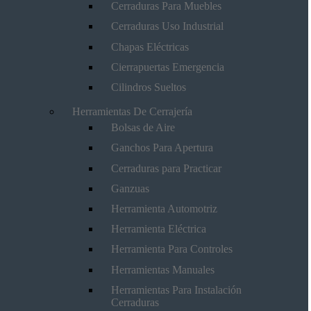
Cerraduras Para Muebles
Cerraduras Uso Industrial
Chapas Eléctricas
Cierrapuertas Emergencia
Cilindros Sueltos
Herramientas De Cerrajería
Bolsas de Aire
Ganchos Para Apertura
Cerraduras para Practicar
Ganzuas
Herramienta Automotriz
Herramienta Eléctrica
Herramienta Para Controles
Herramientas Manuales
Herramientas Para Instalación
Cerraduras