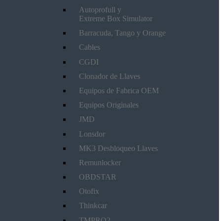
Autoprofull y
Extreme Box Simulator
Barracuda, Tango y Orange
Cables
CGDI
Clonador de Llaves
Equipos de Fabrica OEM
Equipos Originales
JMD
Lonsdor
MK3 Desbloqueo Llaves
Remunlocker
OBDSTAR
Otofix
Thinkcar
TMPRO2