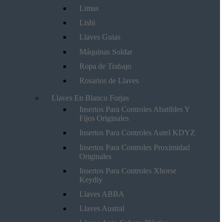
Limas
Lishi
Llaves Guias
Máquinas Soldar
Ropa de Trabajo
Rosarios de Llaves
Llaves En Blanco Forjas
Insertos Para Controles Abatibles Y
Fijos Originales
Insertos Para Controles Autel KDYZ
Insertos Para Controles Proximidad
Originales
Insertos Para Controles Xhorse
Keydiy
Llaves ABBA
Llaves Austral