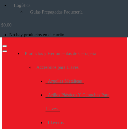
Logística
Guías Prepagadas Paquetería
$
0.00
No hay productos en el carrito.
Productos y Herramientas de Cerrajeria
Accesorios para Llaves
Argollas Metálicas
Arillos Plásticos Y Capuchas Para
Llaves
Llaveros