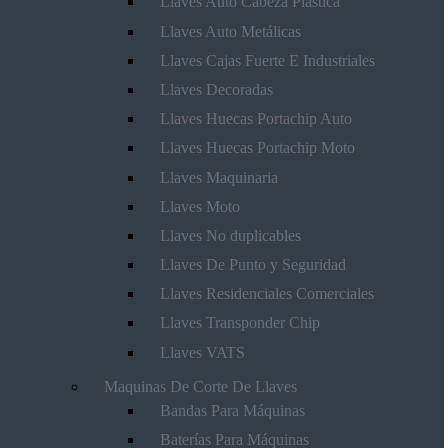
Llaves Auto Cabeza Plástica
Llaves Auto Metálicas
Llaves Cajas Fuerte E Industriales
Llaves Decoradas
Llaves Huecas Portachip Auto
Llaves Huecas Portachip Moto
Llaves Maquinaria
Llaves Moto
Llaves No duplicables
Llaves De Punto y Seguridad
Llaves Residenciales Comerciales
Llaves Transponder Chip
Llaves VATS
Maquinas De Corte De Llaves
Bandas Para Máquinas
Baterías Para Máquinas