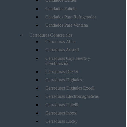
Candados Dexter
Candados Faitelli
Candados Para Refrigerador
Candados Para Ventana
Cerraduras Comerciales
Cerraduras Abba
Cerraduras Austral
Cerraduras Caja Fuerte y
Combinación
Cerraduras Dexter
Cerraduras Digitales
Cerraduras Digitales Excell
Cerraduras Electromagneticas
Cerraduras Faitelli
Cerraduras Inoxx
Cerraduras Locky