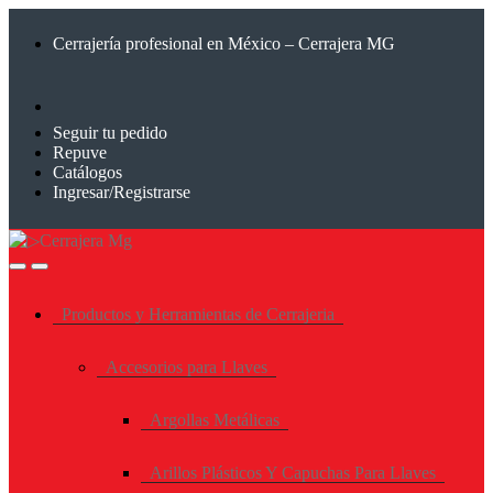
Saltar
Saltar
a
al
Cerrajería profesional en México – Cerrajera MG
la
contenido
navegación
Seguir tu pedido
Repuve
Catálogos
Ingresar/Registrarse
Productos y Herramientas de Cerrajeria
Accesorios para Llaves
Argollas Metálicas
Arillos Plásticos Y Capuchas Para Llaves