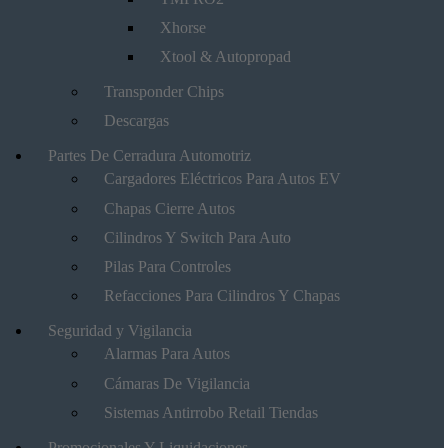
Xhorse
Xtool & Autopropad
Transponder Chips
Descargas
Partes De Cerradura Automotriz
Cargadores Eléctricos Para Autos EV
Chapas Cierre Autos
Cilindros Y Switch Para Auto
Pilas Para Controles
Refacciones Para Cilindros Y Chapas
Seguridad y Vigilancia
Alarmas Para Autos
Cámaras De Vigilancia
Sistemas Antirrobo Retail Tiendas
Promocionales Y Liquidaciones