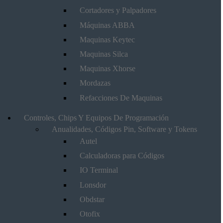
Cortadores y Palpadores
Máquinas ABBA
Maquinas Keytec
Maquinas Silca
Maquinas Xhorse
Mordazas
Refacciones De Maquinas
Controles, Chips Y Equipos De Programación
Anualidades, Códigos Pin, Software y Tokens
Autel
Calculadoras para Códigos
IO Terminal
Lonsdor
Obdstar
Otofix