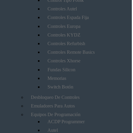
Control Tipo Fobik
Controles Autel
Controles Espada Fija
Controles Europa
Controles KYDZ
Controles Refurbish
Controles Remote Basics
Controles Xhorse
Fundas Silicon
Memorias
Switch Botón
Desbloqueo De Controles
Emuladores Para Autos
Equipos De Programación
ACDP Programmer
Autel