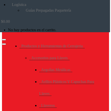
Logística
Guías Prepagadas Paquetería
$
0.00
No hay productos en el carrito.
Productos y Herramientas de Cerrajeria
Accesorios para Llaves
Argollas Metálicas
Arillos Plásticos Y Capuchas Para
Llaves
Llaveros