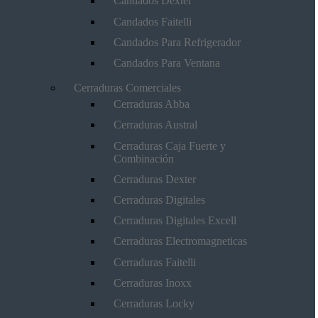
Candados Dexter
Candados Faitelli
Candados Para Refrigerador
Candados Para Ventana
Cerraduras Comerciales
Cerraduras Abba
Cerraduras Austral
Cerraduras Caja Fuerte y
Combinación
Cerraduras Dexter
Cerraduras Digitales
Cerraduras Digitales Excell
Cerraduras Electromagneticas
Cerraduras Faitelli
Cerraduras Inoxx
Cerraduras Locky