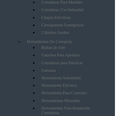
Cerraduras Para Muebles
Cerraduras Uso Industrial
Chapas Eléctricas
Cierrapuertas Emergencia
Cilindros Sueltos
Herramientas De Cerrajería
Bolsas de Aire
Ganchos Para Apertura
Cerraduras para Practicar
Ganzuas
Herramienta Automotriz
Herramienta Eléctrica
Herramienta Para Controles
Herramientas Manuales
Herramientas Para Instalación
Cerraduras