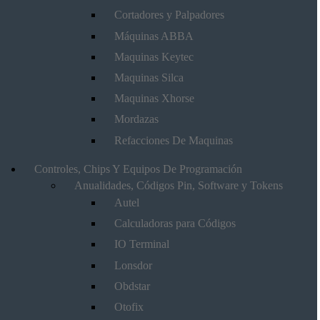
Cortadores y Palpadores
Máquinas ABBA
Maquinas Keytec
Maquinas Silca
Maquinas Xhorse
Mordazas
Refacciones De Maquinas
Controles, Chips Y Equipos De Programación
Anualidades, Códigos Pin, Software y Tokens
Autel
Calculadoras para Códigos
IO Terminal
Lonsdor
Obdstar
Otofix