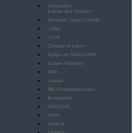
Autoprofull y
Extreme Box Simulator
Barracuda, Tango y Orange
Cables
CGDI
Clonador de Llaves
Equipos de Fabrica OEM
Equipos Originales
JMD
Lonsdor
MK3 Desbloqueo Llaves
Remunlocker
OBDSTAR
Otofix
Thinkcar
TMPRO2