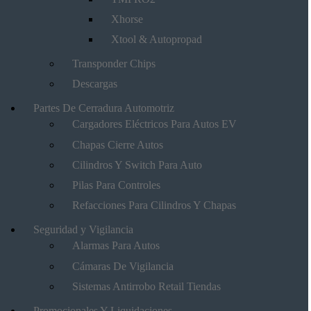
Xhorse
Xtool & Autopropad
Transponder Chips
Descargas
Partes De Cerradura Automotriz
Cargadores Eléctricos Para Autos EV
Chapas Cierre Autos
Cilindros Y Switch Para Auto
Pilas Para Controles
Refacciones Para Cilindros Y Chapas
Seguridad y Vigilancia
Alarmas Para Autos
Cámaras De Vigilancia
Sistemas Antirrobo Retail Tiendas
Promocionales Y Liquidaciones