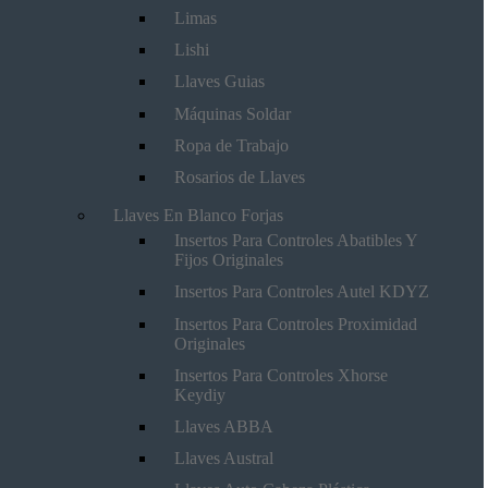
Limas
Lishi
Llaves Guias
Máquinas Soldar
Ropa de Trabajo
Rosarios de Llaves
Llaves En Blanco Forjas
Insertos Para Controles Abatibles Y
Fijos Originales
Insertos Para Controles Autel KDYZ
Insertos Para Controles Proximidad
Originales
Insertos Para Controles Xhorse
Keydiy
Llaves ABBA
Llaves Austral