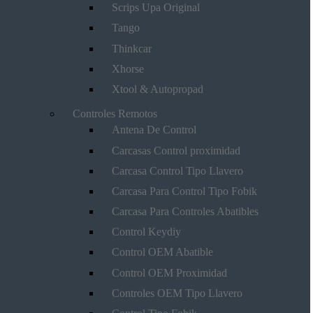
Scrips Upa Original
Tango
Thinkcar
Xhorse
Xtool & Autopropad
Controles Remotos
Antena De Control
Carcasas Control proximidad
Carcasa Control Tipo Llavero
Carcasa Para Control Tipo Fobik
Carcasa Para Controles Abatibles
Control Keydiy
Control OEM Abatible
Control OEM Proximidad
Controles OEM Tipo Llavero