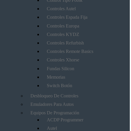
Control Tipo Fobik
Controles Autel
Controles Espada Fija
Controles Europa
Controles KYDZ
Controles Refurbish
Controles Remote Basics
Controles Xhorse
Fundas Silicon
Memorias
Switch Botón
Desbloqueo De Controles
Emuladores Para Autos
Equipos De Programación
ACDP Programmer
Autel