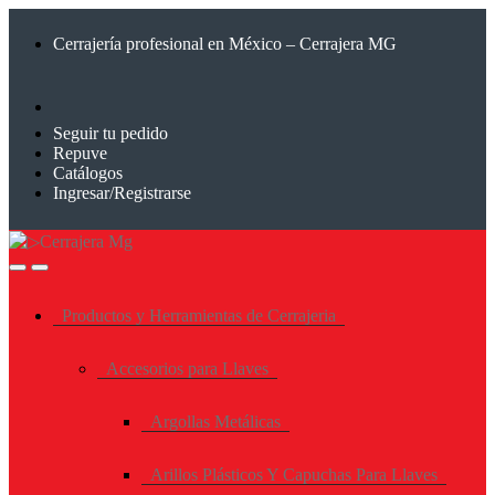
Saltar
Saltar
a
al
Cerrajería profesional en México – Cerrajera MG
la
contenido
navegación
Seguir tu pedido
Repuve
Catálogos
Ingresar/Registrarse
Productos y Herramientas de Cerrajeria
Accesorios para Llaves
Argollas Metálicas
Arillos Plásticos Y Capuchas Para Llaves