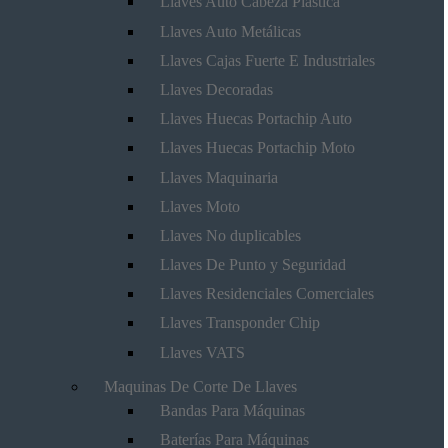
Llaves Auto Cabeza Plástica
Llaves Auto Metálicas
Llaves Cajas Fuerte E Industriales
Llaves Decoradas
Llaves Huecas Portachip Auto
Llaves Huecas Portachip Moto
Llaves Maquinaria
Llaves Moto
Llaves No duplicables
Llaves De Punto y Seguridad
Llaves Residenciales Comerciales
Llaves Transponder Chip
Llaves VATS
Maquinas De Corte De Llaves
Bandas Para Máquinas
Baterías Para Máquinas