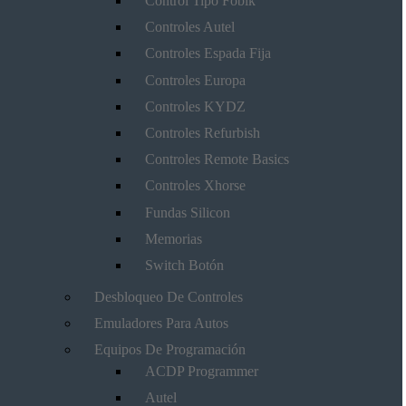
Control Tipo Fobik
Controles Autel
Controles Espada Fija
Controles Europa
Controles KYDZ
Controles Refurbish
Controles Remote Basics
Controles Xhorse
Fundas Silicon
Memorias
Switch Botón
Desbloqueo De Controles
Emuladores Para Autos
Equipos De Programación
ACDP Programmer
Autel