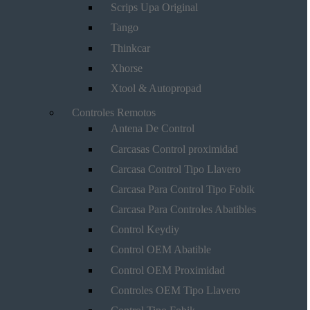
Scrips Upa Original
Tango
Thinkcar
Xhorse
Xtool & Autopropad
Controles Remotos
Antena De Control
Carcasas Control proximidad
Carcasa Control Tipo Llavero
Carcasa Para Control Tipo Fobik
Carcasa Para Controles Abatibles
Control Keydiy
Control OEM Abatible
Control OEM Proximidad
Controles OEM Tipo Llavero