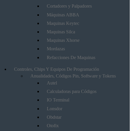
Cortadores y Palpadores
Máquinas ABBA
Maquinas Keytec
Maquinas Silca
Maquinas Xhorse
Mordazas
Refacciones De Maquinas
Controles, Chips Y Equipos De Programación
Anualidades, Códigos Pin, Software y Tokens
Autel
Calculadoras para Códigos
IO Terminal
Lonsdor
Obdstar
Otofix