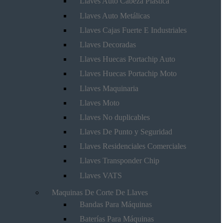
Llaves Auto Cabeza Plástica
Llaves Auto Metálicas
Llaves Cajas Fuerte E Industriales
Llaves Decoradas
Llaves Huecas Portachip Auto
Llaves Huecas Portachip Moto
Llaves Maquinaria
Llaves Moto
Llaves No duplicables
Llaves De Punto y Seguridad
Llaves Residenciales Comerciales
Llaves Transponder Chip
Llaves VATS
Maquinas De Corte De Llaves
Bandas Para Máquinas
Baterías Para Máquinas