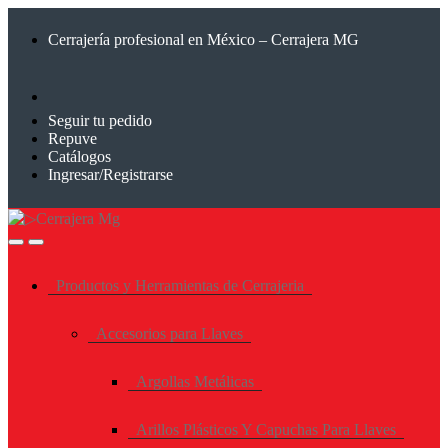
Saltar
Saltar
a
al
Cerrajería profesional en México – Cerrajera MG
la
contenido
navegación
Seguir tu pedido
Repuve
Catálogos
Ingresar/Registrarse
Productos y Herramientas de Cerrajeria
Accesorios para Llaves
Argollas Metálicas
Arillos Plásticos Y Capuchas Para Llaves