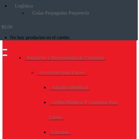
Logística
Guías Prepagadas Paquetería
$
0.00
No hay productos en el carrito.
Productos y Herramientas de Cerrajeria
Accesorios para Llaves
Argollas Metálicas
Arillos Plásticos Y Capuchas Para
Llaves
Llaveros