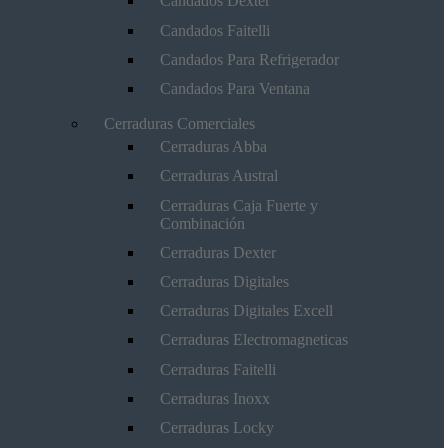
Candados Dexter
Candados Faitelli
Candados Para Refrigerador
Candados Para Ventana
Cerraduras Comerciales
Cerraduras Abba
Cerraduras Austral
Cerraduras Caja Fuerte y
Combinación
Cerraduras Dexter
Cerraduras Digitales
Cerraduras Digitales Excell
Cerraduras Electromagneticas
Cerraduras Faitelli
Cerraduras Inoxx
Cerraduras Locky