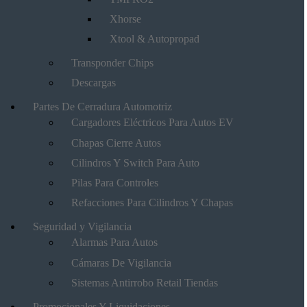
Xhorse
Xtool & Autopropad
Transponder Chips
Descargas
Partes De Cerradura Automotriz
Cargadores Eléctricos Para Autos EV
Chapas Cierre Autos
Cilindros Y Switch Para Auto
Pilas Para Controles
Refacciones Para Cilindros Y Chapas
Seguridad y Vigilancia
Alarmas Para Autos
Cámaras De Vigilancia
Sistemas Antirrobo Retail Tiendas
Promocionales Y Liquidaciones