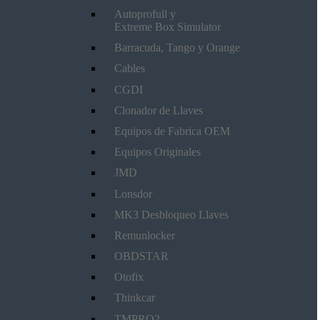
Autoprofull y
Extreme Box Simulator
Barracuda, Tango y Orange
Cables
CGDI
Clonador de Llaves
Equipos de Fabrica OEM
Equipos Originales
JMD
Lonsdor
MK3 Desbloqueo Llaves
Remunlocker
OBDSTAR
Otofix
Thinkcar
TMPRO2