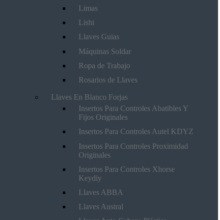
Limas
Lishi
Llaves Guias
Máquinas Soldar
Ropa de Trabajo
Rosarios de Llaves
Llaves En Blanco Forjas
Insertos Para Controles Abatibles Y
Fijos Originales
Insertos Para Controles Autel KDYZ
Insertos Para Controles Proximidad
Originales
Insertos Para Controles Xhorse
Keydiy
Llaves ABBA
Llaves Austral