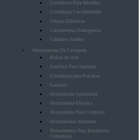
Cerraduras Para Muebles
Cerraduras Uso Industrial
Chapas Eléctricas
Cierrapuertas Emergencia
Cilindros Sueltos
Herramientas De Cerrajería
Bolsas de Aire
Ganchos Para Apertura
Cerraduras para Practicar
Ganzuas
Herramienta Automotriz
Herramienta Eléctrica
Herramienta Para Controles
Herramientas Manuales
Herramientas Para Instalación
Cerraduras