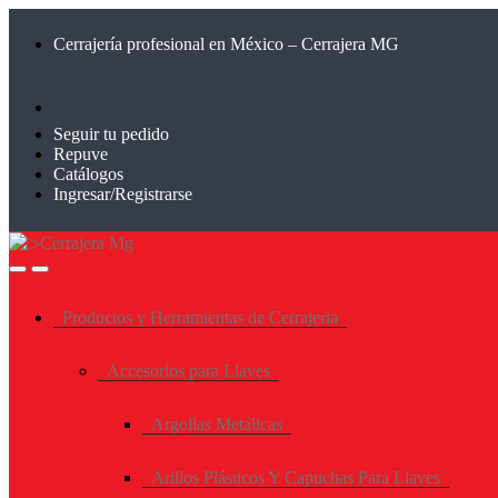
Saltar
Saltar
a
al
Cerrajería profesional en México – Cerrajera MG
la
contenido
navegación
Seguir tu pedido
Repuve
Catálogos
Ingresar/Registrarse
Productos y Herramientas de Cerrajeria
Accesorios para Llaves
Argollas Metálicas
Arillos Plásticos Y Capuchas Para Llaves