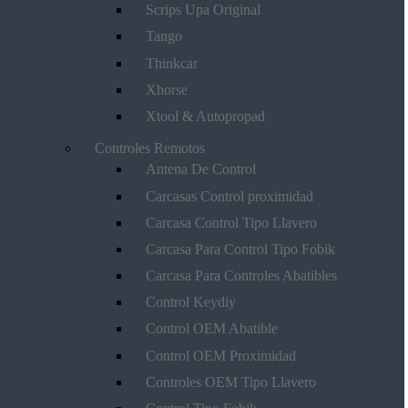
Scrips Upa Original
Tango
Thinkcar
Xhorse
Xtool & Autopropad
Controles Remotos
Antena De Control
Carcasas Control proximidad
Carcasa Control Tipo Llavero
Carcasa Para Control Tipo Fobik
Carcasa Para Controles Abatibles
Control Keydiy
Control OEM Abatible
Control OEM Proximidad
Controles OEM Tipo Llavero