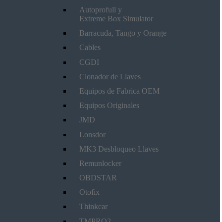
Autoprofull y
Extreme Box Simulator
Barracuda, Tango y Orange
Cables
CGDI
Clonador de Llaves
Equipos de Fabrica OEM
Equipos Originales
JMD
Lonsdor
MK3 Desbloqueo Llaves
Remunlocker
OBDSTAR
Otofix
Thinkcar
TMPRO2