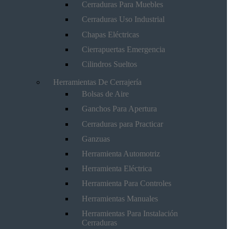
Cerraduras Para Muebles
Cerraduras Uso Industrial
Chapas Eléctricas
Cierrapuertas Emergencia
Cilindros Sueltos
Herramientas De Cerrajería
Bolsas de Aire
Ganchos Para Apertura
Cerraduras para Practicar
Ganzuas
Herramienta Automotriz
Herramienta Eléctrica
Herramienta Para Controles
Herramientas Manuales
Herramientas Para Instalación
Cerraduras