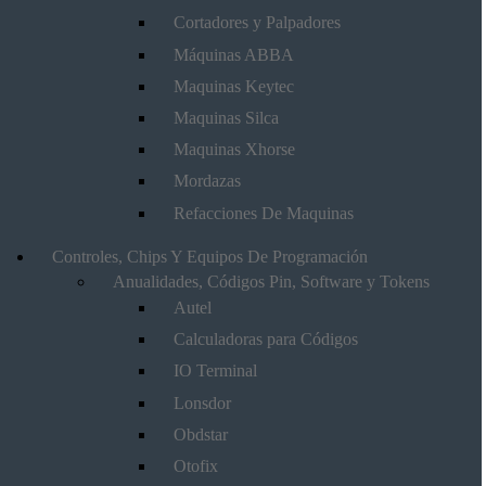
Cortadores y Palpadores
Máquinas ABBA
Maquinas Keytec
Maquinas Silca
Maquinas Xhorse
Mordazas
Refacciones De Maquinas
Controles, Chips Y Equipos De Programación
Anualidades, Códigos Pin, Software y Tokens
Autel
Calculadoras para Códigos
IO Terminal
Lonsdor
Obdstar
Otofix