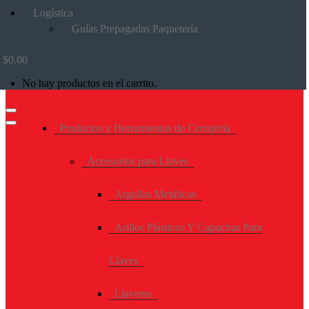
Logística
Guías Prepagadas Paquetería
$
0.00
No hay productos en el carrito.
Productos y Herramientas de Cerrajeria
Accesorios para Llaves
Argollas Metálicas
Arillos Plásticos Y Capuchas Para
Llaves
Llaveros