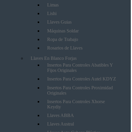
Limas
Lishi
Llaves Guias
Máquinas Soldar
Ropa de Trabajo
Rosarios de Llaves
Llaves En Blanco Forjas
Insertos Para Controles Abatibles Y
Fijos Originales
Insertos Para Controles Autel KDYZ
Insertos Para Controles Proximidad
Originales
Insertos Para Controles Xhorse
Keydiy
Llaves ABBA
Llaves Austral