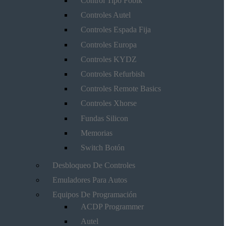
Control Tipo Fobik
Controles Autel
Controles Espada Fija
Controles Europa
Controles KYDZ
Controles Refurbish
Controles Remote Basics
Controles Xhorse
Fundas Silicon
Memorias
Switch Botón
Desbloqueo De Controles
Emuladores Para Autos
Equipos De Programación
ACDP Programmer
Autel