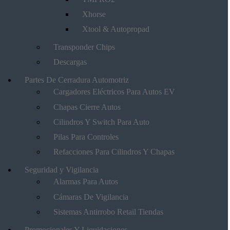
Xhorse
Xtool & Autopropad
Transponder Chips
Descargas
Partes De Cerradura Automotriz
Cargadores Eléctricos Para Autos EV
Chapas Cierre Autos
Cilindros Y Switch Para Auto
Pilas Para Controles
Refacciones Para Cilindros Y Chapas
Seguridad y Vigilancia
Alarmas Para Autos
Cámaras De Vigilancia
Sistemas Antirrobo Retail Tiendas
Promocionales Y Liquidaciones