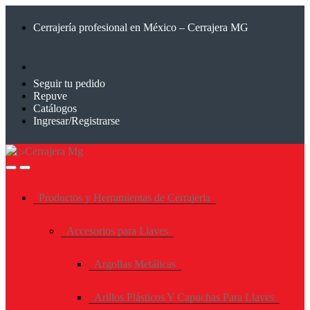
Saltar
Saltar
a
al
Cerrajería profesional en México – Cerrajera MG
la
contenido
navegación
Seguir tu pedido
Repuve
Catálogos
Ingresar/Registrarse
Productos y Herramientas de Cerrajeria
Accesorios para Llaves
Argollas Metálicas
Arillos Plásticos Y Capuchas Para Llaves