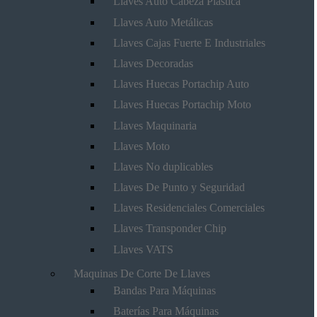
Llaves Auto Cabeza Plástica
Llaves Auto Metálicas
Llaves Cajas Fuerte E Industriales
Llaves Decoradas
Llaves Huecas Portachip Auto
Llaves Huecas Portachip Moto
Llaves Maquinaria
Llaves Moto
Llaves No duplicables
Llaves De Punto y Seguridad
Llaves Residenciales Comerciales
Llaves Transponder Chip
Llaves VATS
Maquinas De Corte De Llaves
Bandas Para Máquinas
Baterías Para Máquinas