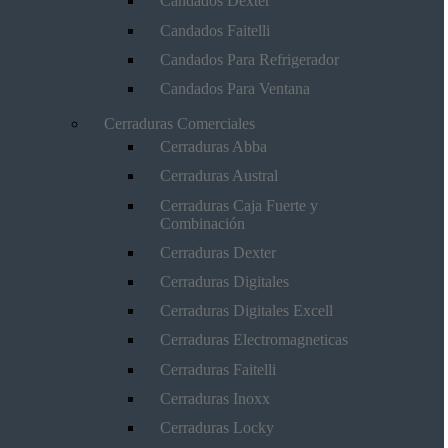
Candados Dexter
Candados Faitelli
Candados Para Refrigerador
Candados Para Ventana
Cerraduras Comerciales
Cerraduras Abba
Cerraduras Austral
Cerraduras Caja Fuerte y
Combinación
Cerraduras Dexter
Cerraduras Digitales
Cerraduras Digitales Excell
Cerraduras Electromagneticas
Cerraduras Faitelli
Cerraduras Inoxx
Cerraduras Locky