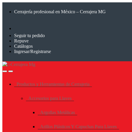
Saltar
Saltar
a
al
Cerrajería profesional en México – Cerrajera MG
la
contenido
navegación
Seguir tu pedido
Repuve
Catálogos
Ingresar/Registrarse
Productos y Herramientas de Cerrajeria
Accesorios para Llaves
Argollas Metálicas
Arillos Plásticos Y Capuchas Para Llaves