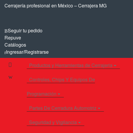
Saltar
Saltar
Cerrajería profesional en México – Cerrajera MG
a
al
la
contenido
navegación
Seguir tu pedido
Repuve
Catálogos
Ingresar/Registrarse
Productos y Herramientas de Cerrajeria
Controles, Chips Y Equipos De
Programación
Partes De Cerradura Automotriz
Seguridad y Vigilancia