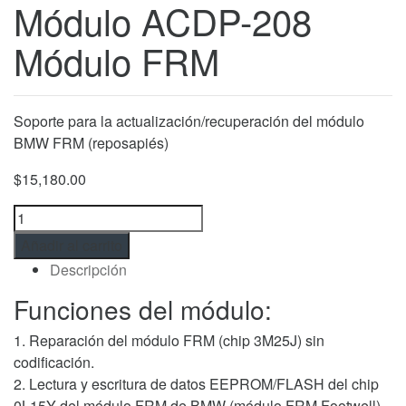
Módulo ACDP-208
Módulo FRM
Soporte para la actualización/recuperación del módulo
BMW FRM (reposapiés)
$
15,180.00
Módulo
ACDP-
Añadir al carrito
208
Descripción
Módulo
FRM
Funciones del módulo:
cantidad
1. Reparación del módulo FRM (chip 3M25J) sin
codificación.
2. Lectura y escritura de datos EEPROM/FLASH del chip
0L15Y del módulo FRM de BMW (módulo FRM Footwell).