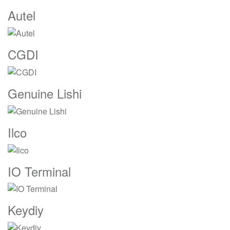
Carrusel
Autel
CGDI
Genuine Lishi
Ilco
IO Terminal
Keydiy