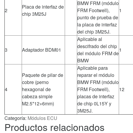
BMW FRM (módulo
Placa de interfaz de
2
FRM Footwell),
1
chip 3M25J
punto de prueba de
la placa de interfaz
del chip 3M25J.
Aplicable al
descifrado del chip
3
Adaptador BDM01
1
del módulo FRM de
BMW
Aplicable para
Paquete de pilar de
reparar el módulo
cobre (perno
BMW FRM (módulo
4
hexagonal de
FRM Footwell),
12
cabeza simple
placas de interfaz
M2.5*12+6mm)
de chip 0L15Y y
3M25J.
Categoría:
Módulos ECU
Productos relacionados