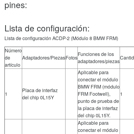
pines:
Lista de configuración:
Lista de configuración ACDP-2 (Módulo 8 BMW FRM)
Número
Funciones de los
de
Adaptadores/Piezas
Fotos
Canti
adaptadores/piezas
artículo
Aplicable para
conectar el módulo
BMW FRM (módulo
Placa de interfaz
1
FRM Footwell),
1
del chip 0L15Y
punto de prueba de
la placa de interfaz
del chip 0L15Y.
Aplicable para
conectar el módulo