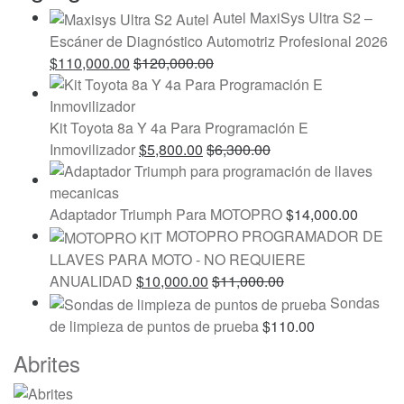
Autel MaxiSys Ultra S2 –
Escáner de Diagnóstico Automotriz Profesional 2026
$
110,000.00
$
120,000.00
Kit Toyota 8a Y 4a Para Programación E
Inmovilizador
$
5,800.00
$
6,300.00
Adaptador Triumph Para MOTOPRO
$
14,000.00
MOTOPRO PROGRAMADOR DE
LLAVES PARA MOTO - NO REQUIERE
ANUALIDAD
$
10,000.00
$
11,000.00
Sondas
de limpieza de puntos de prueba
$
110.00
Marcas
Abrites
De