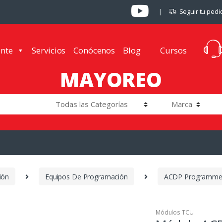
Seguir tu pedi
ante
Servicios
Conócenos
Blog
Cursos
MAYOREO
ión
Equipos De Programación
ACDP Programme
Módulos TCU