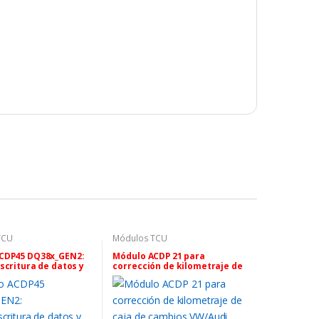
TCU
Módulos TCU
CDP45 DQ38x_GEN2:
Módulo ACDP 21 para
scritura de datos y
corrección de kilometraje de
n de kilometraje
caja de cambios VW/Audi