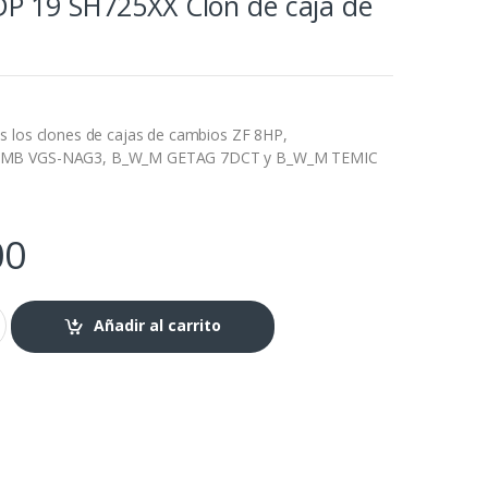
P 19 SH725XX Clon de caja de
s los clones de cajas de cambios ZF 8HP,
 MB VGS-NAG3, B_W_M GETAG 7DCT y B_W_M TEMIC
00
Añadir al carrito