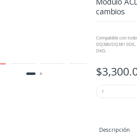
Módulo ACD
cambios
Compatible con todo
DQ380/DQ381 0DE,
DKG.
$
3,300.
Módulo
ACDP
19
SH725XX
Clon
de
caja
de
Descripción
cambios
cantidad