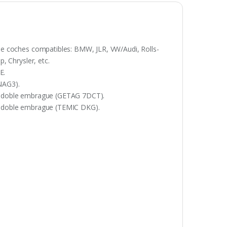
de coches compatibles: BMW, JLR, VW/Audi, Rolls-
, Chrysler, etc.
E.
NAG3).
n doble embrague (GETAG 7DCT).
n doble embrague (TEMIC DKG).