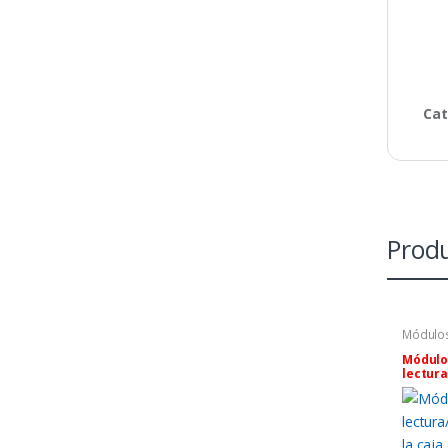
Cat
Produ
Módulo
Módulo
lectura
la caja