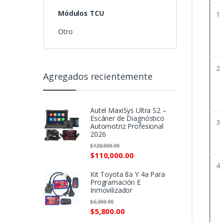
Módulos TCU
1
Otro
2
Agregados recientemente
Autel MaxiSys Ultra S2 –
Escáner de Diagnóstico
3
Automotriz Profesional
2026
$
120,000.00
$
110,000.00
4
Kit Toyota 8a Y 4a Para
Programación E
Inmovilizador
$
6,300.00
$
5,800.00