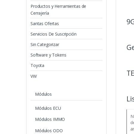
Productos y Herramientas de
Cerrajería
9
Santas Ofertas
Servicios De Suscripción
Sin Categorizar
G
Software y Tokens
Toyota
T
VW
Módulos
Li
Módulos ECU
N
Módulos IMMO
d
ar
Módulos ODO