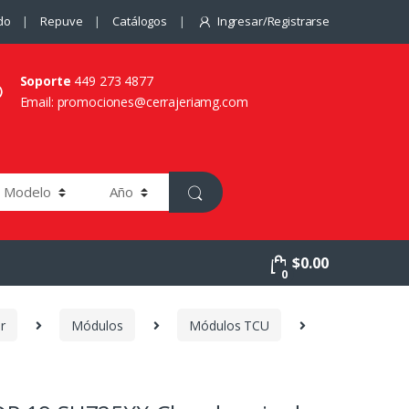
do
Repuve
Catálogos
Ingresar/Registrarse
Soporte
449 273 4877
Email: promociones@cerrajeriamg.com
$
0.00
0
r
Módulos
Módulos TCU