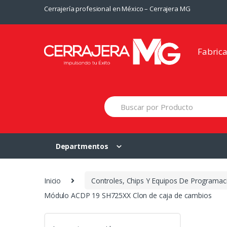
Saltar
Saltar
Cerrajería profesional en México – Cerrajera MG
a
al
la
contenido
navegación
Fabric
Departmentos
Inicio
Controles, Chips Y Equipos De Programac
Módulo ACDP 19 SH725XX Clon de caja de cambios