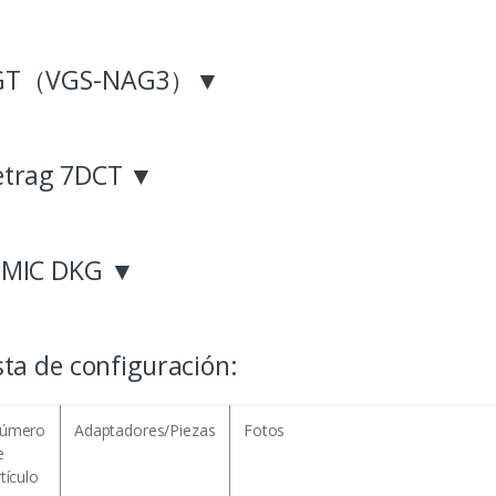
GT（VGS-NAG3）▼
etrag 7DCT ▼
EMIC DKG ▼
sta de configuración:
úmero
Adaptadores/Piezas
Fotos
e
tículo