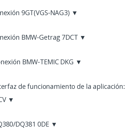
nexión 9GT(VGS-NAG3) ▼
onexión BMW-Getrag 7DCT ▼
onexión BMW-TEMIC DKG ▼
terfaz de funcionamiento de la aplicación:
 CV ▼
Q380/DQ381 0DE ▼