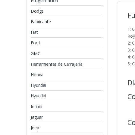
Programación
Dodge
Fu
Fabricante
1: 
Fiat
Roy
Ford
2: 
3: 
GMC
4: 
5: 
Herramientas de Cerrajería
Honda
Di
Hyundai
Co
Hyundai
Infiniti
Jaguar
C
Jeep