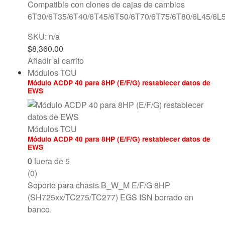
Compatible con clones de cajas de cambios
6T30/6T35/6T40/6T45/6T50/6T70/6T75/6T80/6L45/6L5
SKU: n/a
$
8,360.00
Añadir al carrito
Módulos TCU
Módulo ACDP 40 para 8HP (E/F/G) restablecer datos de
EWS
Módulos TCU
Módulo ACDP 40 para 8HP (E/F/G) restablecer datos de
EWS
0
fuera de 5
(0)
Soporte para chasis B_W_M E/F/G 8HP
(SH725xx/TC275/TC277) EGS ISN borrado en
banco.