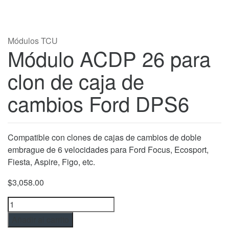
Módulos TCU
Módulo ACDP 26 para
clon de caja de
cambios Ford DPS6
Compatible con clones de cajas de cambios de doble
embrague de 6 velocidades para Ford Focus, Ecosport,
Fiesta, Aspire, Figo, etc.
$
3,058.00
Módulo
ACDP
Añadir al carrito
26