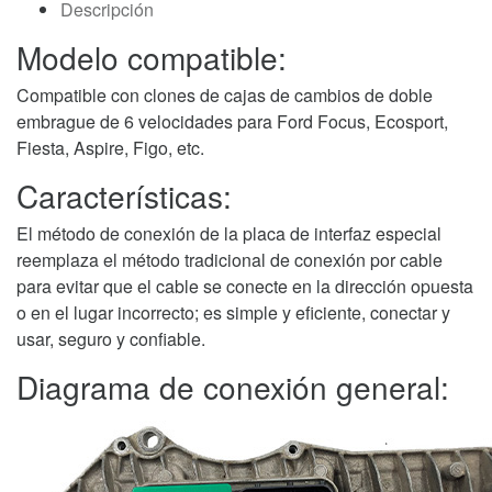
Descripción
para
clon
Modelo compatible:
de
Compatible con clones de cajas de cambios de doble
caja
embrague de 6 velocidades para Ford Focus, Ecosport,
de
Fiesta, Aspire, Figo, etc.
cambios
Ford
Características:
DPS6
cantidad
El método de conexión de la placa de interfaz especial
reemplaza el método tradicional de conexión por cable
para evitar que el cable se conecte en la dirección opuesta
o en el lugar incorrecto; es simple y eficiente, conectar y
usar, seguro y confiable.
Diagrama de conexión general: