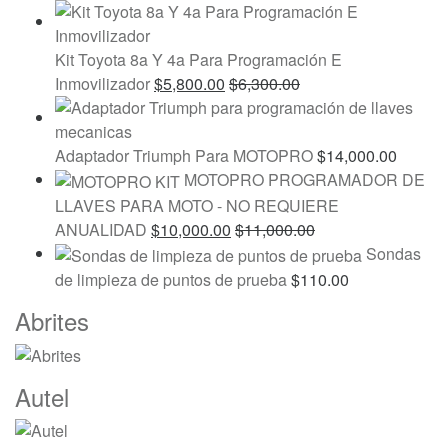
Kit Toyota 8a Y 4a Para Programación E
Inmovilizador
$
5,800.00
$
6,300.00
Adaptador Triumph Para MOTOPRO
$
14,000.00
MOTOPRO PROGRAMADOR DE
LLAVES PARA MOTO - NO REQUIERE
ANUALIDAD
$
10,000.00
$
11,000.00
Sondas
de limpieza de puntos de prueba
$
110.00
Marcas
Abrites
De
Carrusel
Autel