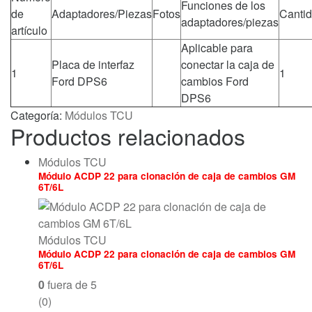
Funciones de los
de
Adaptadores/Piezas
Fotos
Canti
adaptadores/piezas
artículo
Aplicable para
Placa de interfaz
conectar la caja de
1
1
Ford DPS6
cambios Ford
DPS6
Categoría:
Módulos TCU
Productos relacionados
Módulos TCU
Módulo ACDP 22 para clonación de caja de cambios GM
6T/6L
Módulos TCU
Módulo ACDP 22 para clonación de caja de cambios GM
6T/6L
0
fuera de 5
(0)