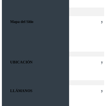
Mapa del Sitio
Aviso de Privacidad
Cambios y Devoluciones
Envíos y Tiempos de Entrega
UBICACIÓN
20020, Circunvalación Nte.,
Aguascalientes, Ags
LLÁMANOS
CENTRO (449) 918 69 73
NORTE (449) 918 57 06