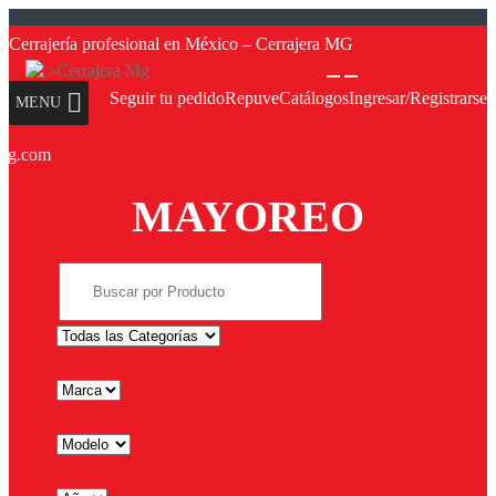
Saltar
Saltar
a
a
a
al
Cerrajería profesional en México – Cerrajera MG
la
contenido
navegación
Seguir tu pedido
Repuve
Catálogos
Ingresar/Registrarse
MENU
amg.com
ves
ves
MAYOREO