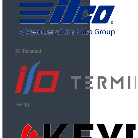
IO Terminal
Keydiy