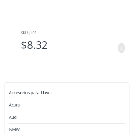
r
a
d
e
5
SKU: J103
$
8.32
Accesorios para Llaves
Acura
Audi
BMW