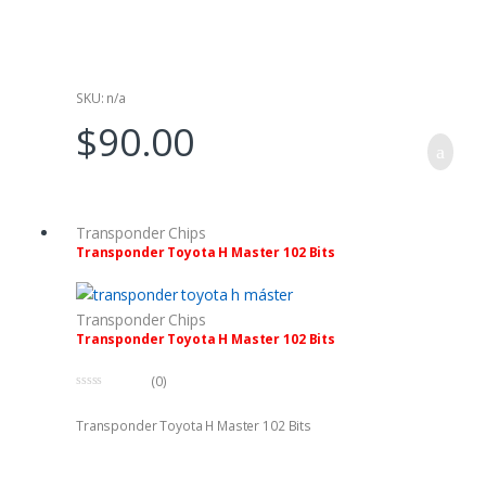
a
d
e
5
SKU: n/a
$
90.00
Transponder Chips
Transponder Toyota H Master 102 Bits
Transponder Chips
Transponder Toyota H Master 102 Bits
(0)
0
f
Transponder Toyota H Master 102 Bits
u
e
r
a
d