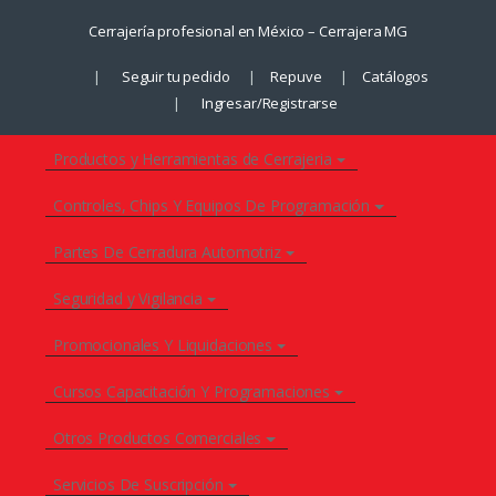
Saltar
Saltar
Cerrajería profesional en México – Cerrajera MG
a
al
la
contenido
Seguir tu pedido
Repuve
Catálogos
navegación
Ingresar/Registrarse
Productos y Herramientas de Cerrajeria
Controles, Chips Y Equipos De Programación
Partes De Cerradura Automotriz
Seguridad y Vigilancia
Promocionales Y Liquidaciones
Cursos Capacitación Y Programaciones
Otros Productos Comerciales
Servicios De Suscripción