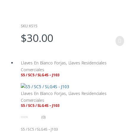
a
d
e
5
SKU: KS15
$
30.00
Llaves En Blanco Forjas
,
Llaves Residenciales
Comerciales
S5 / SC5 / SLG4S – J103
Llaves En Blanco Forjas
,
Llaves Residenciales
Comerciales
S5 / SC5 / SLG4S – J103
(0)
0
f
S5 / SC5 / SLG4S – J103
u
e