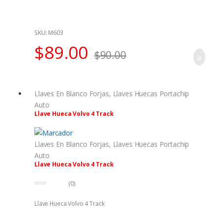
e
5
SKU: M603
$
89.00
$
90.00
Llaves En Blanco Forjas
,
Llaves Huecas Portachip
Auto
Llave Hueca Volvo 4 Track
Llaves En Blanco Forjas
,
Llaves Huecas Portachip
Auto
Llave Hueca Volvo 4 Track
(0)
0
f
Llave Hueca Volvo 4 Track
u
e
r