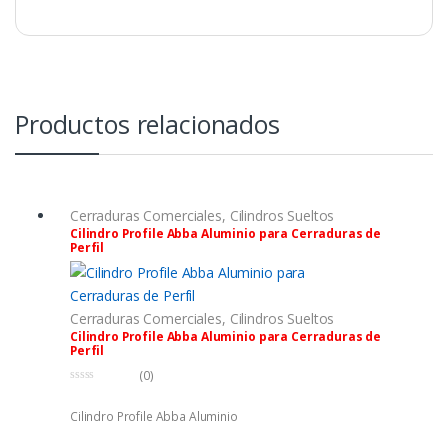
Productos relacionados
Cerraduras Comerciales
,
Cilindros Sueltos
Cilindro Profile Abba Aluminio para Cerraduras de
Perfil
Cerraduras Comerciales
,
Cilindros Sueltos
Cilindro Profile Abba Aluminio para Cerraduras de
Perfil
(0)
0
f
Cilindro Profile Abba Aluminio
u
e
r