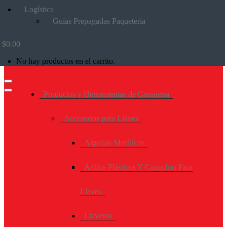
Logística
Guías Prepagadas Paquetería
$
0.00
No hay productos en el carrito.
Productos y Herramientas de Cerrajeria
Accesorios para Llaves
Argollas Metálicas
Arillos Plásticos Y Capuchas Para
Llaves
Llaveros