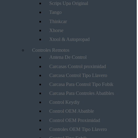
Scrips Upa Original
Tango
Thinkcar
Xhorse
Xtool & Autopropad
Controles Remotos
Antena De Control
Carcasas Control proximidad
Carcasa Control Tipo Llavero
Carcasa Para Control Tipo Fobik
Carcasa Para Controles Abatibles
Control Keydiy
Control OEM Abatible
Control OEM Proximidad
Controles OEM Tipo Llavero