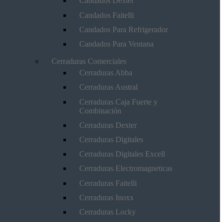
Candados Dexter
Candados Faitelli
Candados Para Refrigerador
Candados Para Ventana
Cerraduras Comerciales
Cerraduras Abba
Cerraduras Austral
Cerraduras Caja Fuerte y
Combinación
Cerraduras Dexter
Cerraduras Digitales
Cerraduras Digitales Excell
Cerraduras Electromagneticas
Cerraduras Faitelli
Cerraduras Inoxx
Cerraduras Locky