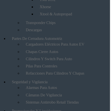
Xhorse
Xtool & Autopropad
Transponder Chips
Descargas
Partes De Cerradura Automotriz
Cargadores Eléctricos Para Autos EV
Chapas Cierre Autos
Cilindros Y Switch Para Auto
Pilas Para Controles
Refacciones Para Cilindros Y Chapas
Seguridad y Vigilancia
Alarmas Para Autos
Cámaras De Vigilancia
Sistemas Antirrobo Retail Tiendas
Promocionales Y Liquidaciones