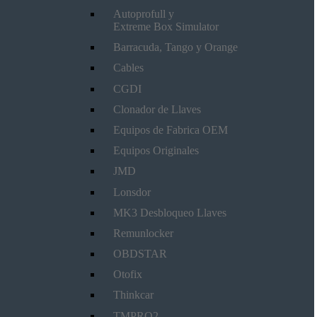
Autoprofull y
Extreme Box Simulator
Barracuda, Tango y Orange
Cables
CGDI
Clonador de Llaves
Equipos de Fabrica OEM
Equipos Originales
JMD
Lonsdor
MK3 Desbloqueo Llaves
Remunlocker
OBDSTAR
Otofix
Thinkcar
TMPRO2