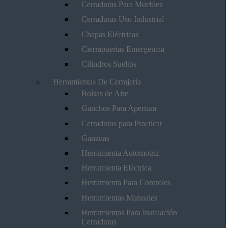
Cerraduras Para Muebles
Cerraduras Uso Industrial
Chapas Eléctricas
Cierrapuertas Emergencia
Cilindros Sueltos
Herramientas De Cerrajería
Bolsas de Aire
Ganchos Para Apertura
Cerraduras para Practicar
Ganzuas
Herramienta Automotriz
Herramienta Eléctrica
Herramienta Para Controles
Herramientas Manuales
Herramientas Para Instalación
Cerraduras