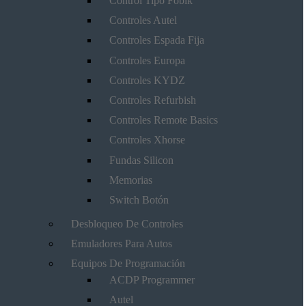
Control Tipo Fobik
Controles Autel
Controles Espada Fija
Controles Europa
Controles KYDZ
Controles Refurbish
Controles Remote Basics
Controles Xhorse
Fundas Silicon
Memorias
Switch Botón
Desbloqueo De Controles
Emuladores Para Autos
Equipos De Programación
ACDP Programmer
Autel