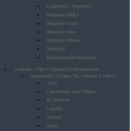
Cortadores y Palpadores
Máquinas ABBA
Maquinas Keytec
Maquinas Silca
Maquinas Xhorse
Mordazas
Refacciones De Maquinas
Controles, Chips Y Equipos De Programación
Anualidades, Códigos Pin, Software y Tokens
Autel
Calculadoras para Códigos
IO Terminal
Lonsdor
Obdstar
Otofix