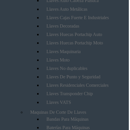
Llaves Auto Cabeza Plástica
Llaves Auto Metálicas
Llaves Cajas Fuerte E Industriales
Llaves Decoradas
Llaves Huecas Portachip Auto
Llaves Huecas Portachip Moto
Llaves Maquinaria
Llaves Moto
Llaves No duplicables
Llaves De Punto y Seguridad
Llaves Residenciales Comerciales
Llaves Transponder Chip
Llaves VATS
Maquinas De Corte De Llaves
Bandas Para Máquinas
Baterías Para Máquinas