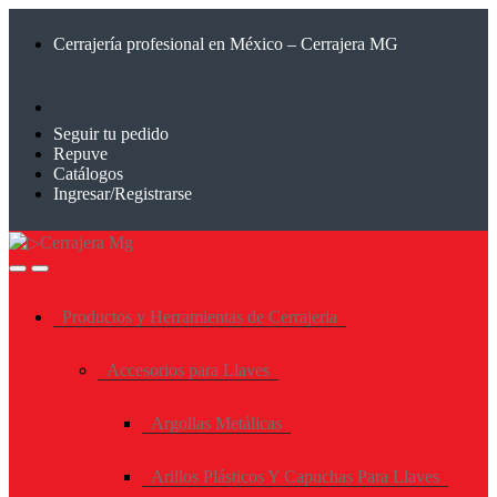
Saltar
Saltar
a
al
Cerrajería profesional en México – Cerrajera MG
la
contenido
navegación
Seguir tu pedido
Repuve
Catálogos
Ingresar/Registrarse
Productos y Herramientas de Cerrajeria
Accesorios para Llaves
Argollas Metálicas
Arillos Plásticos Y Capuchas Para Llaves