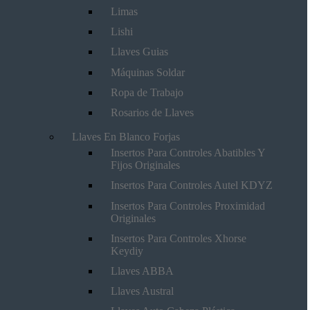
Limas
Lishi
Llaves Guias
Máquinas Soldar
Ropa de Trabajo
Rosarios de Llaves
Llaves En Blanco Forjas
Insertos Para Controles Abatibles Y
Fijos Originales
Insertos Para Controles Autel KDYZ
Insertos Para Controles Proximidad
Originales
Insertos Para Controles Xhorse
Keydiy
Llaves ABBA
Llaves Austral