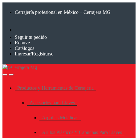
Saltar
Saltar
a
al
Cerrajería profesional en México – Cerrajera MG
la
contenido
navegación
Seguir tu pedido
Repuve
Catálogos
Ingresar/Registrarse
Productos y Herramientas de Cerrajeria
Accesorios para Llaves
Argollas Metálicas
Arillos Plásticos Y Capuchas Para Llaves