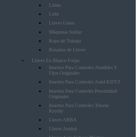
Limas
Lishi
Llaves Guias
Máquinas Soldar
Ropa de Trabajo
Rosarios de Llaves
Llaves En Blanco Forjas
Insertos Para Controles Abatibles Y
Fijos Originales
Insertos Para Controles Autel KDYZ
Insertos Para Controles Proximidad
Originales
Insertos Para Controles Xhorse
Keydiy
Llaves ABBA
Llaves Austral