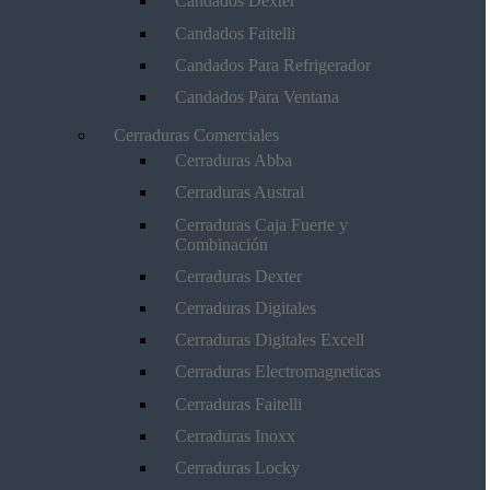
Candados Dexter
Candados Faitelli
Candados Para Refrigerador
Candados Para Ventana
Cerraduras Comerciales
Cerraduras Abba
Cerraduras Austral
Cerraduras Caja Fuerte y
Combinación
Cerraduras Dexter
Cerraduras Digitales
Cerraduras Digitales Excell
Cerraduras Electromagneticas
Cerraduras Faitelli
Cerraduras Inoxx
Cerraduras Locky