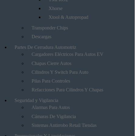
Xhorse
Xtool & Autopropad
Transponder Chips
Descargas
Partes De Cerradura Automotriz
Cargadores Eléctricos Para Autos EV
Chapas Cierre Autos
Cilindros Y Switch Para Auto
Pilas Para Controles
Refacciones Para Cilindros Y Chapas
Seguridad y Vigilancia
Alarmas Para Autos
Cámaras De Vigilancia
Sistemas Antirrobo Retail Tiendas
Promocionales Y Liquidaciones