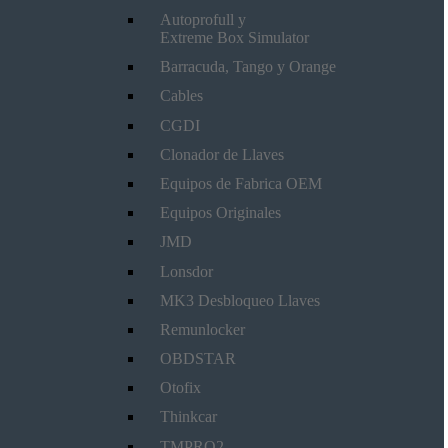
Autoprofull y
Extreme Box Simulator
Barracuda, Tango y Orange
Cables
CGDI
Clonador de Llaves
Equipos de Fabrica OEM
Equipos Originales
JMD
Lonsdor
MK3 Desbloqueo Llaves
Remunlocker
OBDSTAR
Otofix
Thinkcar
TMPRO2