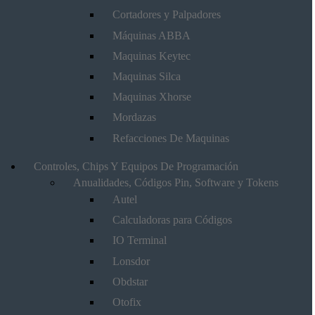
Cortadores y Palpadores
Máquinas ABBA
Maquinas Keytec
Maquinas Silca
Maquinas Xhorse
Mordazas
Refacciones De Maquinas
Controles, Chips Y Equipos De Programación
Anualidades, Códigos Pin, Software y Tokens
Autel
Calculadoras para Códigos
IO Terminal
Lonsdor
Obdstar
Otofix