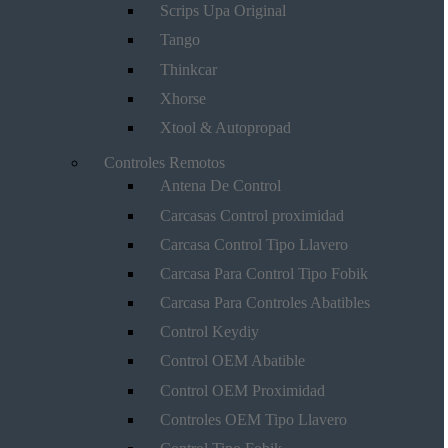
Scrips Upa Original
Tango
Thinkcar
Xhorse
Xtool & Autopropad
Controles Remotos
Antena De Control
Carcasas Control proximidad
Carcasa Control Tipo Llavero
Carcasa Para Control Tipo Fobik
Carcasa Para Controles Abatibles
Control Keydiy
Control OEM Abatible
Control OEM Proximidad
Controles OEM Tipo Llavero