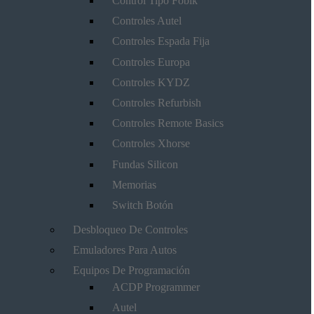
Control Tipo Fobik
Controles Autel
Controles Espada Fija
Controles Europa
Controles KYDZ
Controles Refurbish
Controles Remote Basics
Controles Xhorse
Fundas Silicon
Memorias
Switch Botón
Desbloqueo De Controles
Emuladores Para Autos
Equipos De Programación
ACDP Programmer
Autel