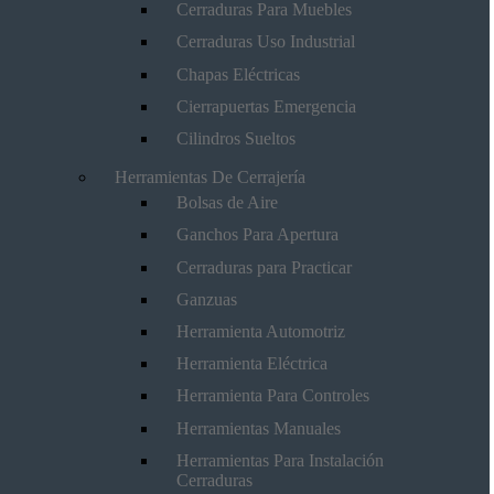
Cerraduras Para Muebles
Cerraduras Uso Industrial
Chapas Eléctricas
Cierrapuertas Emergencia
Cilindros Sueltos
Herramientas De Cerrajería
Bolsas de Aire
Ganchos Para Apertura
Cerraduras para Practicar
Ganzuas
Herramienta Automotriz
Herramienta Eléctrica
Herramienta Para Controles
Herramientas Manuales
Herramientas Para Instalación
Cerraduras