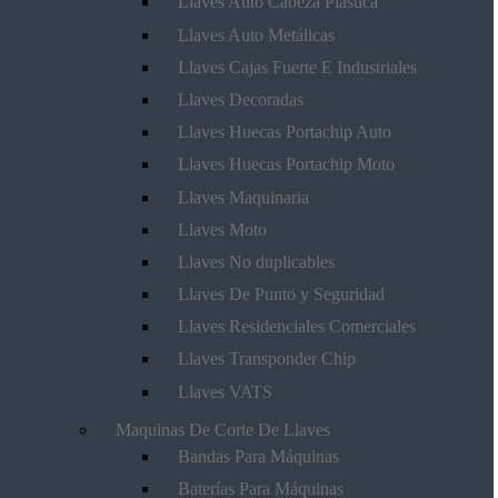
Llaves Auto Cabeza Plástica
Llaves Auto Metálicas
Llaves Cajas Fuerte E Industriales
Llaves Decoradas
Llaves Huecas Portachip Auto
Llaves Huecas Portachip Moto
Llaves Maquinaria
Llaves Moto
Llaves No duplicables
Llaves De Punto y Seguridad
Llaves Residenciales Comerciales
Llaves Transponder Chip
Llaves VATS
Maquinas De Corte De Llaves
Bandas Para Máquinas
Baterías Para Máquinas