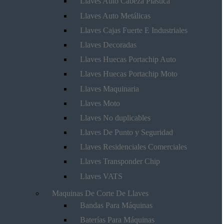
Llaves Auto Cabeza Plástica
Llaves Auto Metálicas
Llaves Cajas Fuerte E Industriales
Llaves Decoradas
Llaves Huecas Portachip Auto
Llaves Huecas Portachip Moto
Llaves Maquinaria
Llaves Moto
Llaves No duplicables
Llaves De Punto y Seguridad
Llaves Residenciales Comerciales
Llaves Transponder Chip
Llaves VATS
Maquinas De Corte De Llaves
Bandas Para Máquinas
Baterías Para Máquinas