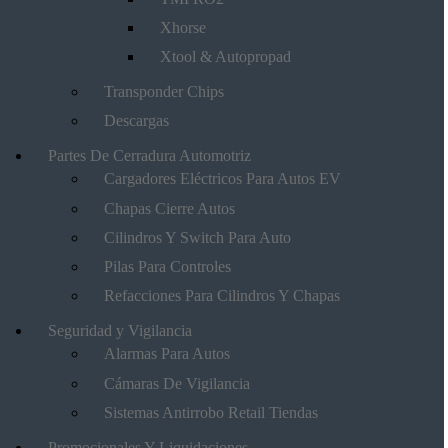
Xhorse
Xtool & Autopropad
Transponder Chips
Descargas
Partes De Cerradura Automotriz
Cargadores Eléctricos Para Autos EV
Chapas Cierre Autos
Cilindros Y Switch Para Auto
Pilas Para Controles
Refacciones Para Cilindros Y Chapas
Seguridad y Vigilancia
Alarmas Para Autos
Cámaras De Vigilancia
Sistemas Antirrobo Retail Tiendas
Promocionales Y Liquidaciones