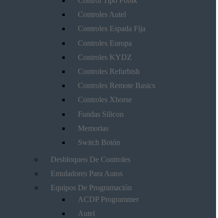
Control Tipo Fobik
Controles Autel
Controles Espada Fija
Controles Europa
Controles KYDZ
Controles Refurbish
Controles Remote Basics
Controles Xhorse
Fundas Silicon
Memorias
Switch Botón
Desbloqueo De Controles
Emuladores Para Autos
Equipos De Programación
ACDP Programmer
Autel