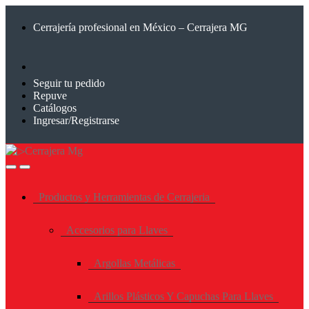
Saltar
Saltar
a
al
Cerrajería profesional en México – Cerrajera MG
la
contenido
navegación
Seguir tu pedido
Repuve
Catálogos
Ingresar/Registrarse
Productos y Herramientas de Cerrajeria
Accesorios para Llaves
Argollas Metálicas
Arillos Plásticos Y Capuchas Para Llaves