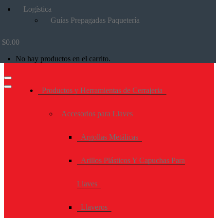
Logística
Guías Prepagadas Paquetería
$
0.00
No hay productos en el carrito.
Productos y Herramientas de Cerrajeria
Accesorios para Llaves
Argollas Metálicas
Arillos Plásticos Y Capuchas Para
Llaves
Llaveros