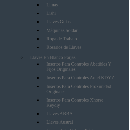
Limas
Lishi
Llaves Guias
Máquinas Soldar
Ropa de Trabajo
Rosarios de Llaves
Llaves En Blanco Forjas
Insertos Para Controles Abatibles Y
Fijos Originales
Insertos Para Controles Autel KDYZ
Insertos Para Controles Proximidad
Originales
Insertos Para Controles Xhorse
Keydiy
Llaves ABBA
Llaves Austral