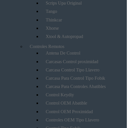
Scrips Upa Original
Tango
Thinkcar
Xhorse
Xtool & Autopropad
Controles Remotos
Antena De Control
Carcasas Control proximidad
Carcasa Control Tipo Llavero
Carcasa Para Control Tipo Fobik
Carcasa Para Controles Abatibles
Control Keydiy
Control OEM Abatible
Control OEM Proximidad
Controles OEM Tipo Llavero