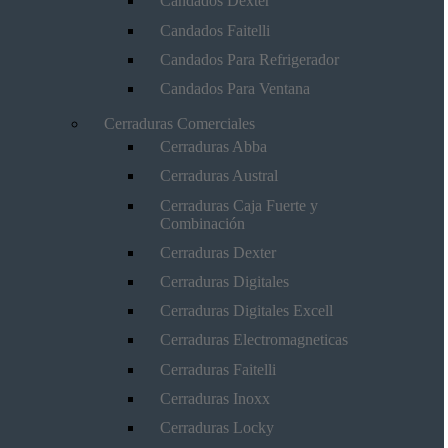
Candados Dexter
Candados Faitelli
Candados Para Refrigerador
Candados Para Ventana
Cerraduras Comerciales
Cerraduras Abba
Cerraduras Austral
Cerraduras Caja Fuerte y
Combinación
Cerraduras Dexter
Cerraduras Digitales
Cerraduras Digitales Excell
Cerraduras Electromagneticas
Cerraduras Faitelli
Cerraduras Inoxx
Cerraduras Locky