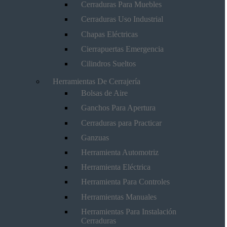
Cerraduras Para Muebles
Cerraduras Uso Industrial
Chapas Eléctricas
Cierrapuertas Emergencia
Cilindros Sueltos
Herramientas De Cerrajería
Bolsas de Aire
Ganchos Para Apertura
Cerraduras para Practicar
Ganzuas
Herramienta Automotriz
Herramienta Eléctrica
Herramienta Para Controles
Herramientas Manuales
Herramientas Para Instalación
Cerraduras