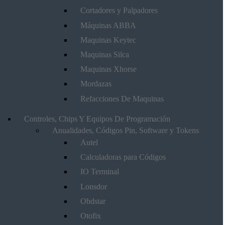
Cortadores y Palpadores
Máquinas ABBA
Maquinas Keytec
Maquinas Silca
Maquinas Xhorse
Mordazas
Refacciones De Maquinas
Controles, Chips Y Equipos De Programación
Anualidades, Códigos Pin, Software y Tokens
Autel
Calculadoras para Códigos
IO Terminal
Lonsdor
Obdstar
Otofix