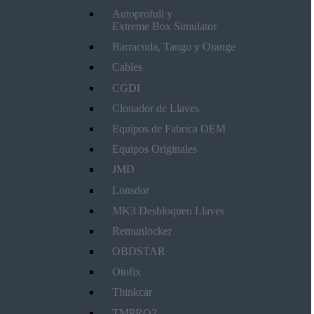
Autoprofull y
Extreme Box Simulator
Barracuda, Tango y Orange
Cables
CGDI
Clonador de Llaves
Equipos de Fabrica OEM
Equipos Originales
JMD
Lonsdor
MK3 Desbloqueo Llaves
Remunlocker
OBDSTAR
Otofix
Thinkcar
TMPRO2