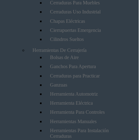
Cerraduras Para Muebles
Cerraduras Uso Industrial
Chapas Eléctricas
Cierrapuertas Emergencia
Cilindros Sueltos
Herramientas De Cerrajería
Bolsas de Aire
Ganchos Para Apertura
Cerraduras para Practicar
Ganzuas
Herramienta Automotriz
Herramienta Eléctrica
Herramienta Para Controles
Herramientas Manuales
Herramientas Para Instalación
Cerraduras