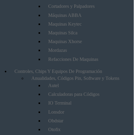
Cortadores y Palpadores
Máquinas ABBA
Maquinas Keytec
Maquinas Silca
Maquinas Xhorse
Mordazas
Refacciones De Maquinas
Controles, Chips Y Equipos De Programación
Anualidades, Códigos Pin, Software y Tokens
Autel
Calculadoras para Códigos
IO Terminal
Lonsdor
Obdstar
Otofix