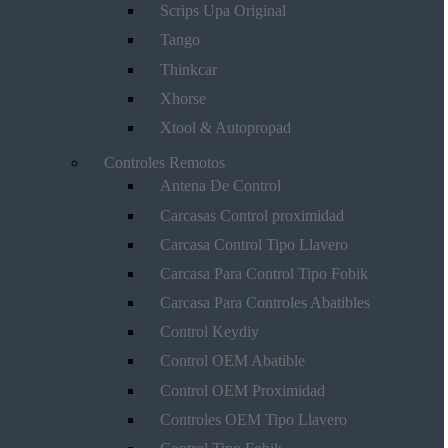
Scrips Upa Original
Tango
Thinkcar
Xhorse
Xtool & Autopropad
Controles Remotos
Antena De Control
Carcasas Control proximidad
Carcasa Control Tipo Llavero
Carcasa Para Control Tipo Fobik
Carcasa Para Controles Abatibles
Control Keydiy
Control OEM Abatible
Control OEM Proximidad
Controles OEM Tipo Llavero