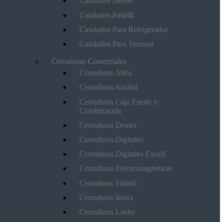
Candados Dexter
Candados Faitelli
Candados Para Refrigerador
Candados Para Ventana
Cerraduras Comerciales
Cerraduras Abba
Cerraduras Austral
Cerraduras Caja Fuerte y
Combinación
Cerraduras Dexter
Cerraduras Digitales
Cerraduras Digitales Excell
Cerraduras Electromagneticas
Cerraduras Faitelli
Cerraduras Inoxx
Cerraduras Locky