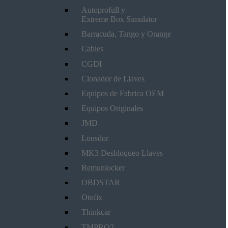
Autoprofull y
Extreme Box Simulator
Barracuda, Tango y Orange
Cables
CGDI
Clonador de Llaves
Equipos de Fabrica OEM
Equipos Originales
JMD
Lonsdor
MK3 Desbloqueo Llaves
Remunlocker
OBDSTAR
Otofix
Thinkcar
TMPRO2