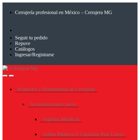
Saltar
Saltar
a
al
Cerrajería profesional en México – Cerrajera MG
la
contenido
navegación
Seguir tu pedido
Repuve
Catálogos
Ingresar/Registrarse
Productos y Herramientas de Cerrajeria
Accesorios para Llaves
Argollas Metálicas
Arillos Plásticos Y Capuchas Para Llaves