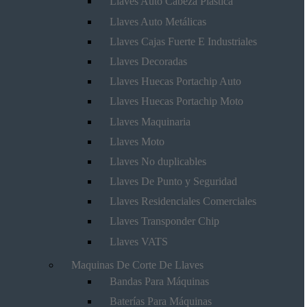
Llaves Auto Cabeza Plástica
Llaves Auto Metálicas
Llaves Cajas Fuerte E Industriales
Llaves Decoradas
Llaves Huecas Portachip Auto
Llaves Huecas Portachip Moto
Llaves Maquinaria
Llaves Moto
Llaves No duplicables
Llaves De Punto y Seguridad
Llaves Residenciales Comerciales
Llaves Transponder Chip
Llaves VATS
Maquinas De Corte De Llaves
Bandas Para Máquinas
Baterías Para Máquinas