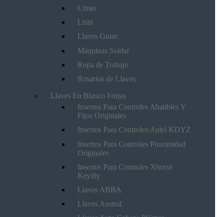
Limas
Lishi
Llaves Guias
Máquinas Soldar
Ropa de Trabajo
Rosarios de Llaves
Llaves En Blanco Forjas
Insertos Para Controles Abatibles Y
Fijos Originales
Insertos Para Controles Autel KDYZ
Insertos Para Controles Proximidad
Originales
Insertos Para Controles Xhorse
Keydiy
Llaves ABBA
Llaves Austral