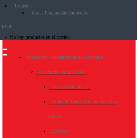
Logística
Guías Prepagadas Paquetería
$
0.00
No hay productos en el carrito.
Productos y Herramientas de Cerrajeria
Accesorios para Llaves
Argollas Metálicas
Arillos Plásticos Y Capuchas Para
Llaves
Llaveros