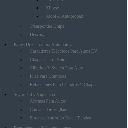
Xhorse
Xtool & Autopropad
Transponder Chips
Descargas
Partes De Cerradura Automotriz
Cargadores Eléctricos Para Autos EV
Chapas Cierre Autos
Cilindros Y Switch Para Auto
Pilas Para Controles
Refacciones Para Cilindros Y Chapas
Seguridad y Vigilancia
Alarmas Para Autos
Cámaras De Vigilancia
Sistemas Antirrobo Retail Tiendas
Promocionales Y Liquidaciones