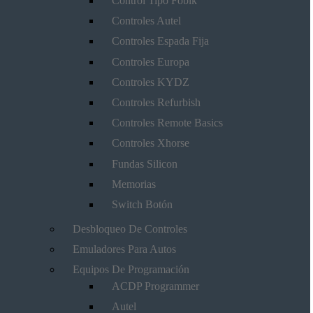
Control Tipo Fobik
Controles Autel
Controles Espada Fija
Controles Europa
Controles KYDZ
Controles Refurbish
Controles Remote Basics
Controles Xhorse
Fundas Silicon
Memorias
Switch Botón
Desbloqueo De Controles
Emuladores Para Autos
Equipos De Programación
ACDP Programmer
Autel