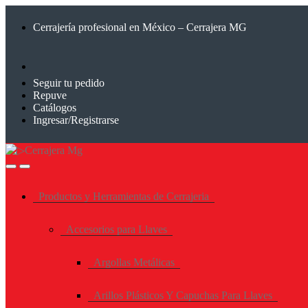
Saltar
Saltar
a
al
Cerrajería profesional en México – Cerrajera MG
la
contenido
navegación
Seguir tu pedido
Repuve
Catálogos
Ingresar/Registrarse
Productos y Herramientas de Cerrajeria
Accesorios para Llaves
Argollas Metálicas
Arillos Plásticos Y Capuchas Para Llaves