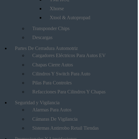
Xhorse
Xtool & Autopropad
Transponder Chips
Descargas
Partes De Cerradura Automotriz
Cargadores Eléctricos Para Autos EV
Chapas Cierre Autos
Cilindros Y Switch Para Auto
Pilas Para Controles
Refacciones Para Cilindros Y Chapas
Seguridad y Vigilancia
Alarmas Para Autos
Cámaras De Vigilancia
Sistemas Antirrobo Retail Tiendas
Promocionales Y Liquidaciones