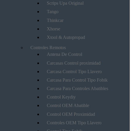
Scrips Upa Original
Tango
Thinkcar
Xhorse
Xtool & Autopropad
Controles Remotos
Antena De Control
Carcasas Control proximidad
Carcasa Control Tipo Llavero
Carcasa Para Control Tipo Fobik
Carcasa Para Controles Abatibles
Control Keydiy
Control OEM Abatible
Control OEM Proximidad
Controles OEM Tipo Llavero