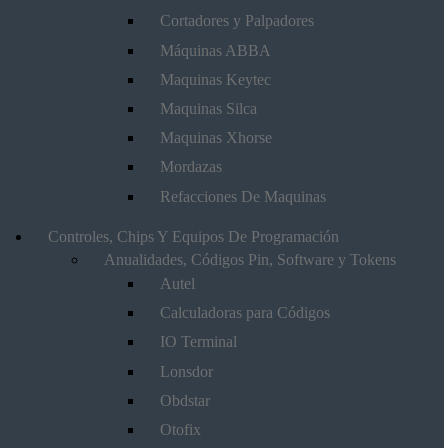
Cortadores y Palpadores
Máquinas ABBA
Maquinas Keytec
Maquinas Silca
Maquinas Xhorse
Mordazas
Refacciones De Maquinas
Controles, Chips Y Equipos De Programación
Anualidades, Códigos Pin, Software y Tokens
Autel
Calculadoras para Códigos
IO Terminal
Lonsdor
Obdstar
Otofix