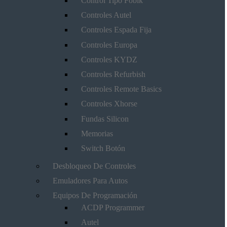
Control Tipo Fobik
Controles Autel
Controles Espada Fija
Controles Europa
Controles KYDZ
Controles Refurbish
Controles Remote Basics
Controles Xhorse
Fundas Silicon
Memorias
Switch Botón
Desbloqueo De Controles
Emuladores Para Autos
Equipos De Programación
ACDP Programmer
Autel