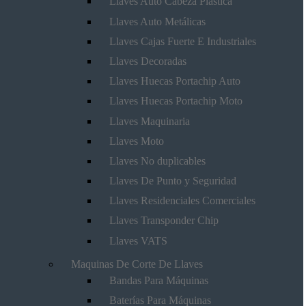
Llaves Auto Cabeza Plástica
Llaves Auto Metálicas
Llaves Cajas Fuerte E Industriales
Llaves Decoradas
Llaves Huecas Portachip Auto
Llaves Huecas Portachip Moto
Llaves Maquinaria
Llaves Moto
Llaves No duplicables
Llaves De Punto y Seguridad
Llaves Residenciales Comerciales
Llaves Transponder Chip
Llaves VATS
Maquinas De Corte De Llaves
Bandas Para Máquinas
Baterías Para Máquinas