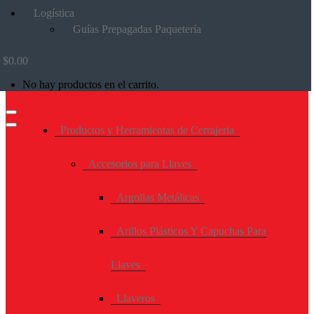
Logística
Guías Prepagadas Paquetería
$
0.00
No hay productos en el carrito.
Productos y Herramientas de Cerrajeria
Accesorios para Llaves
Argollas Metálicas
Arillos Plásticos Y Capuchas Para
Llaves
Llaveros