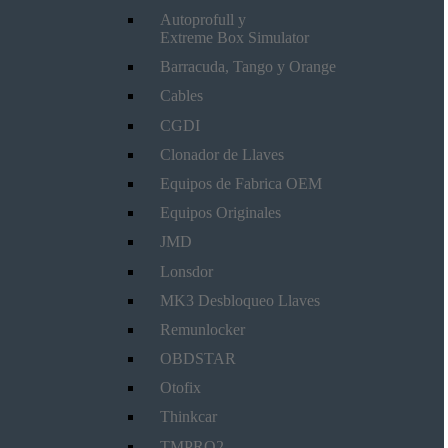
Autoprofull y
Extreme Box Simulator
Barracuda, Tango y Orange
Cables
CGDI
Clonador de Llaves
Equipos de Fabrica OEM
Equipos Originales
JMD
Lonsdor
MK3 Desbloqueo Llaves
Remunlocker
OBDSTAR
Otofix
Thinkcar
TMPRO2