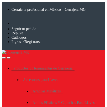
Saltar
Saltar
a
al
Cerrajería profesional en México – Cerrajera MG
la
contenido
navegación
Seguir tu pedido
Repuve
Catálogos
Ingresar/Registrarse
Productos y Herramientas de Cerrajeria
Accesorios para Llaves
Argollas Metálicas
Arillos Plásticos Y Capuchas Para Llaves