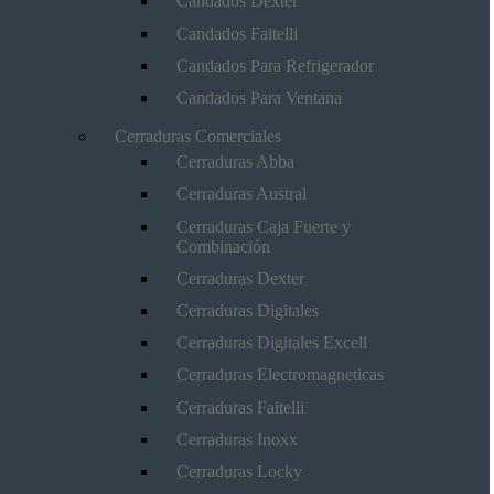
Candados Dexter
Candados Faitelli
Candados Para Refrigerador
Candados Para Ventana
Cerraduras Comerciales
Cerraduras Abba
Cerraduras Austral
Cerraduras Caja Fuerte y
Combinación
Cerraduras Dexter
Cerraduras Digitales
Cerraduras Digitales Excell
Cerraduras Electromagneticas
Cerraduras Faitelli
Cerraduras Inoxx
Cerraduras Locky