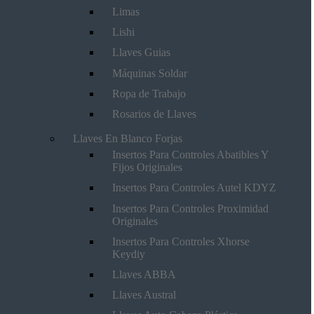
Limas
Lishi
Llaves Guias
Máquinas Soldar
Ropa de Trabajo
Rosarios de Llaves
Llaves En Blanco Forjas
Insertos Para Controles Abatibles Y
Fijos Originales
Insertos Para Controles Autel KDYZ
Insertos Para Controles Proximidad
Originales
Insertos Para Controles Xhorse
Keydiy
Llaves ABBA
Llaves Austral