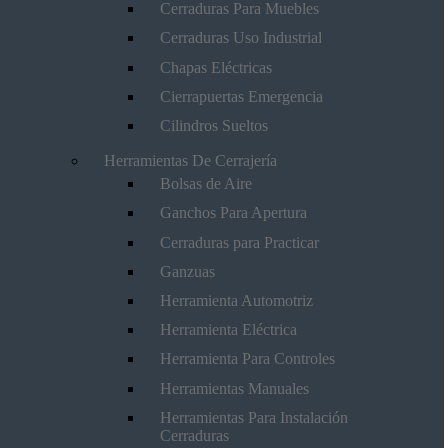
Cerraduras Para Muebles
Cerraduras Uso Industrial
Chapas Eléctricas
Cierrapuertas Emergencia
Cilindros Sueltos
Herramientas De Cerrajería
Bolsas de Aire
Ganchos Para Apertura
Cerraduras para Practicar
Ganzuas
Herramienta Automotriz
Herramienta Eléctrica
Herramienta Para Controles
Herramientas Manuales
Herramientas Para Instalación
Cerraduras