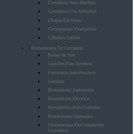
Cerraduras Para Muebles
Cerraduras Uso Industrial
Chapas Eléctricas
Cierrapuertas Emergencia
Cilindros Sueltos
Herramientas De Cerrajería
Bolsas de Aire
Ganchos Para Apertura
Cerraduras para Practicar
Ganzuas
Herramienta Automotriz
Herramienta Eléctrica
Herramienta Para Controles
Herramientas Manuales
Herramientas Para Instalación
Cerraduras