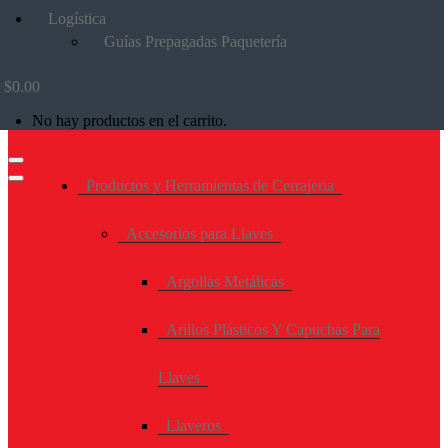
Logística
Guías Prepagadas Paquetería
$
0.00
No hay productos en el carrito.
Productos y Herramientas de Cerrajeria
Accesorios para Llaves
Argollas Metálicas
Arillos Plásticos Y Capuchas Para
Llaves
Llaveros