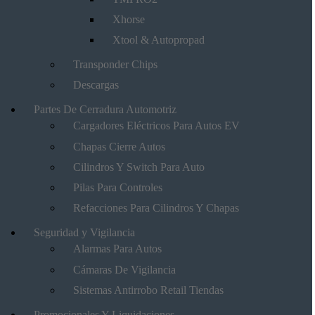
Xhorse
Xtool & Autopropad
Transponder Chips
Descargas
Partes De Cerradura Automotriz
Cargadores Eléctricos Para Autos EV
Chapas Cierre Autos
Cilindros Y Switch Para Auto
Pilas Para Controles
Refacciones Para Cilindros Y Chapas
Seguridad y Vigilancia
Alarmas Para Autos
Cámaras De Vigilancia
Sistemas Antirrobo Retail Tiendas
Promocionales Y Liquidaciones