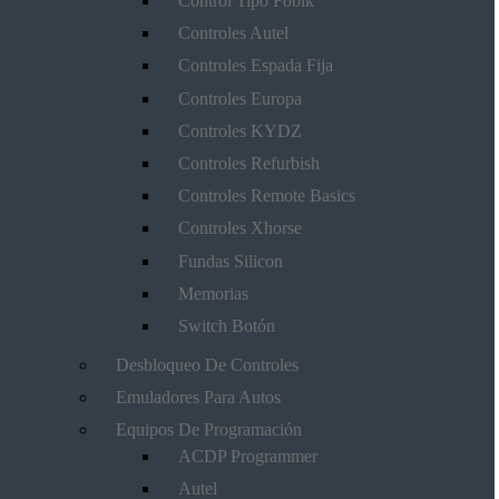
Control Tipo Fobik
Controles Autel
Controles Espada Fija
Controles Europa
Controles KYDZ
Controles Refurbish
Controles Remote Basics
Controles Xhorse
Fundas Silicon
Memorias
Switch Botón
Desbloqueo De Controles
Emuladores Para Autos
Equipos De Programación
ACDP Programmer
Autel