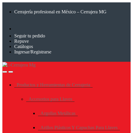
Saltar
Saltar
a
al
Cerrajería profesional en México – Cerrajera MG
la
contenido
navegación
Seguir tu pedido
Repuve
Catálogos
Ingresar/Registrarse
Productos y Herramientas de Cerrajeria
Accesorios para Llaves
Argollas Metálicas
Arillos Plásticos Y Capuchas Para Llaves