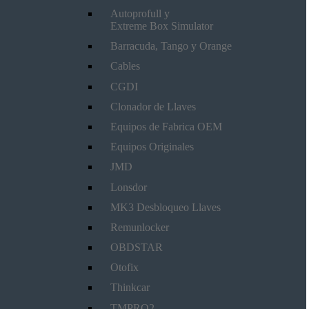
Autoprofull y
Extreme Box Simulator
Barracuda, Tango y Orange
Cables
CGDI
Clonador de Llaves
Equipos de Fabrica OEM
Equipos Originales
JMD
Lonsdor
MK3 Desbloqueo Llaves
Remunlocker
OBDSTAR
Otofix
Thinkcar
TMPRO2