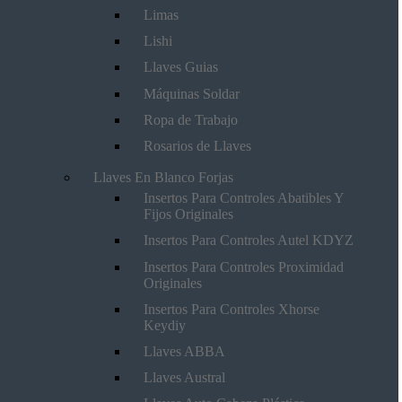
Limas
Lishi
Llaves Guias
Máquinas Soldar
Ropa de Trabajo
Rosarios de Llaves
Llaves En Blanco Forjas
Insertos Para Controles Abatibles Y
Fijos Originales
Insertos Para Controles Autel KDYZ
Insertos Para Controles Proximidad
Originales
Insertos Para Controles Xhorse
Keydiy
Llaves ABBA
Llaves Austral