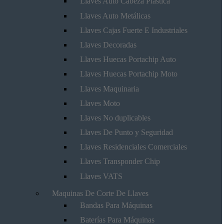
Llaves Auto Cabeza Plástica
Llaves Auto Metálicas
Llaves Cajas Fuerte E Industriales
Llaves Decoradas
Llaves Huecas Portachip Auto
Llaves Huecas Portachip Moto
Llaves Maquinaria
Llaves Moto
Llaves No duplicables
Llaves De Punto y Seguridad
Llaves Residenciales Comerciales
Llaves Transponder Chip
Llaves VATS
Maquinas De Corte De Llaves
Bandas Para Máquinas
Baterías Para Máquinas