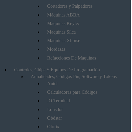
Cortadores y Palpadores
Máquinas ABBA
Maquinas Keytec
Maquinas Silca
Maquinas Xhorse
Mordazas
Refacciones De Maquinas
Controles, Chips Y Equipos De Programación
Anualidades, Códigos Pin, Software y Tokens
Autel
Calculadoras para Códigos
IO Terminal
Lonsdor
Obdstar
Otofix