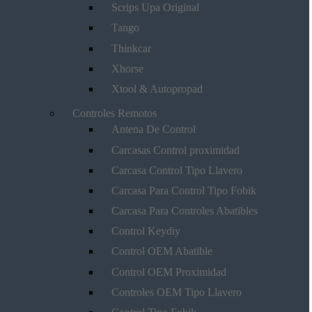
Scrips Upa Original
Tango
Thinkcar
Xhorse
Xtool & Autopropad
Controles Remotos
Antena De Control
Carcasas Control proximidad
Carcasa Control Tipo Llavero
Carcasa Para Control Tipo Fobik
Carcasa Para Controles Abatibles
Control Keydiy
Control OEM Abatible
Control OEM Proximidad
Controles OEM Tipo Llavero