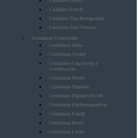
Candados Dexter
Candados Faitelli
Candados Para Refrigerador
Candados Para Ventana
Cerraduras Comerciales
Cerraduras Abba
Cerraduras Austral
Cerraduras Caja Fuerte y
Combinación
Cerraduras Dexter
Cerraduras Digitales
Cerraduras Digitales Excell
Cerraduras Electromagneticas
Cerraduras Faitelli
Cerraduras Inoxx
Cerraduras Locky