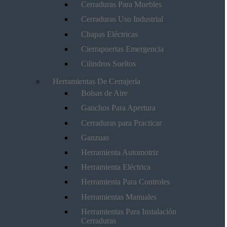
Cerraduras Para Muebles
Cerraduras Uso Industrial
Chapas Eléctricas
Cierrapuertas Emergencia
Cilindros Sueltos
Herramientas De Cerrajería
Bolsas de Aire
Ganchos Para Apertura
Cerraduras para Practicar
Ganzuas
Herramienta Automotriz
Herramienta Eléctrica
Herramienta Para Controles
Herramientas Manuales
Herramientas Para Instalación
Cerraduras