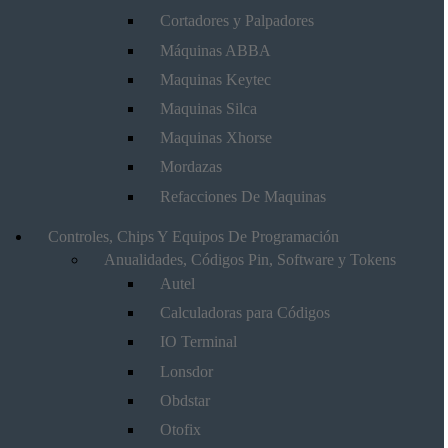
Cortadores y Palpadores
Máquinas ABBA
Maquinas Keytec
Maquinas Silca
Maquinas Xhorse
Mordazas
Refacciones De Maquinas
Controles, Chips Y Equipos De Programación
Anualidades, Códigos Pin, Software y Tokens
Autel
Calculadoras para Códigos
IO Terminal
Lonsdor
Obdstar
Otofix