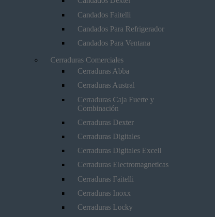
Candados Dexter
Candados Faitelli
Candados Para Refrigerador
Candados Para Ventana
Cerraduras Comerciales
Cerraduras Abba
Cerraduras Austral
Cerraduras Caja Fuerte y
Combinación
Cerraduras Dexter
Cerraduras Digitales
Cerraduras Digitales Excell
Cerraduras Electromagneticas
Cerraduras Faitelli
Cerraduras Inoxx
Cerraduras Locky