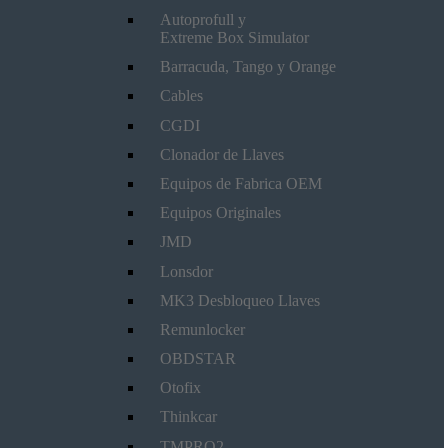
Autoprofull y
Extreme Box Simulator
Barracuda, Tango y Orange
Cables
CGDI
Clonador de Llaves
Equipos de Fabrica OEM
Equipos Originales
JMD
Lonsdor
MK3 Desbloqueo Llaves
Remunlocker
OBDSTAR
Otofix
Thinkcar
TMPRO2