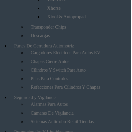
Xhorse
Xtool & Autopropad
Transponder Chips
Descargas
Partes De Cerradura Automotriz
Cargadores Eléctricos Para Autos EV
Chapas Cierre Autos
Cilindros Y Switch Para Auto
Pilas Para Controles
Refacciones Para Cilindros Y Chapas
Seguridad y Vigilancia
Alarmas Para Autos
Cámaras De Vigilancia
Sistemas Antirrobo Retail Tiendas
Promocionales Y Liquidaciones