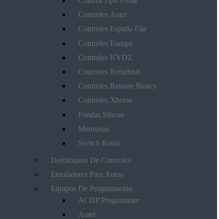
Control Tipo Fobik
Controles Autel
Controles Espada Fija
Controles Europa
Controles KYDZ
Controles Refurbish
Controles Remote Basics
Controles Xhorse
Fundas Silicon
Memorias
Switch Botón
Desbloqueo De Controles
Emuladores Para Autos
Equipos De Programación
ACDP Programmer
Autel