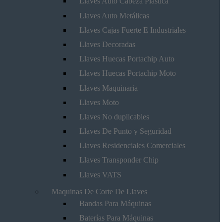
Llaves Auto Cabeza Plástica
Llaves Auto Metálicas
Llaves Cajas Fuerte E Industriales
Llaves Decoradas
Llaves Huecas Portachip Auto
Llaves Huecas Portachip Moto
Llaves Maquinaria
Llaves Moto
Llaves No duplicables
Llaves De Punto y Seguridad
Llaves Residenciales Comerciales
Llaves Transponder Chip
Llaves VATS
Maquinas De Corte De Llaves
Bandas Para Máquinas
Baterías Para Máquinas