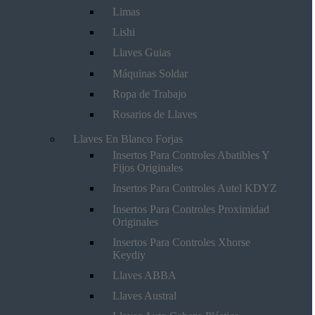
Limas
Lishi
Llaves Guias
Máquinas Soldar
Ropa de Trabajo
Rosarios de Llaves
Llaves En Blanco Forjas
Insertos Para Controles Abatibles Y
Fijos Originales
Insertos Para Controles Autel KDYZ
Insertos Para Controles Proximidad
Originales
Insertos Para Controles Xhorse
Keydiy
Llaves ABBA
Llaves Austral