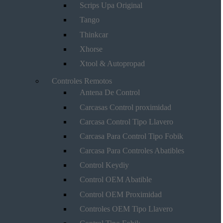
Scrips Upa Original
Tango
Thinkcar
Xhorse
Xtool & Autopropad
Controles Remotos
Antena De Control
Carcasas Control proximidad
Carcasa Control Tipo Llavero
Carcasa Para Control Tipo Fobik
Carcasa Para Controles Abatibles
Control Keydiy
Control OEM Abatible
Control OEM Proximidad
Controles OEM Tipo Llavero