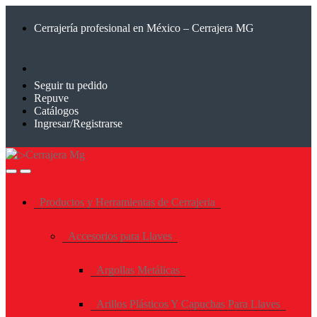
Saltar
Saltar
a
al
Cerrajería profesional en México – Cerrajera MG
la
contenido
navegación
Seguir tu pedido
Repuve
Catálogos
Ingresar/Registrarse
Productos y Herramientas de Cerrajeria
Accesorios para Llaves
Argollas Metálicas
Arillos Plásticos Y Capuchas Para Llaves