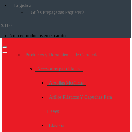
Logística
Guías Prepagadas Paquetería
$
0.00
No hay productos en el carrito.
Productos y Herramientas de Cerrajeria
Accesorios para Llaves
Argollas Metálicas
Arillos Plásticos Y Capuchas Para
Llaves
Llaveros