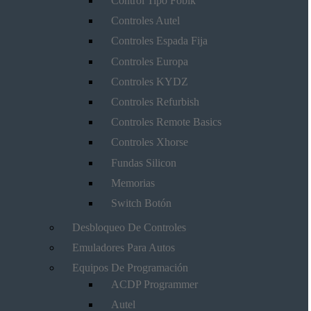
Control Tipo Fobik
Controles Autel
Controles Espada Fija
Controles Europa
Controles KYDZ
Controles Refurbish
Controles Remote Basics
Controles Xhorse
Fundas Silicon
Memorias
Switch Botón
Desbloqueo De Controles
Emuladores Para Autos
Equipos De Programación
ACDP Programmer
Autel