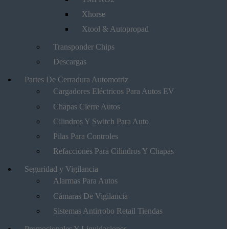
Xhorse
Xtool & Autopropad
Transponder Chips
Descargas
Partes De Cerradura Automotriz
Cargadores Eléctricos Para Autos EV
Chapas Cierre Autos
Cilindros Y Switch Para Auto
Pilas Para Controles
Refacciones Para Cilindros Y Chapas
Seguridad y Vigilancia
Alarmas Para Autos
Cámaras De Vigilancia
Sistemas Antirrobo Retail Tiendas
Promocionales Y Liquidaciones