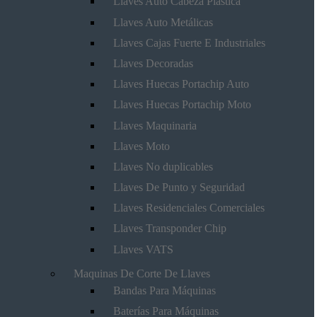
Llaves Auto Cabeza Plástica
Llaves Auto Metálicas
Llaves Cajas Fuerte E Industriales
Llaves Decoradas
Llaves Huecas Portachip Auto
Llaves Huecas Portachip Moto
Llaves Maquinaria
Llaves Moto
Llaves No duplicables
Llaves De Punto y Seguridad
Llaves Residenciales Comerciales
Llaves Transponder Chip
Llaves VATS
Maquinas De Corte De Llaves
Bandas Para Máquinas
Baterías Para Máquinas