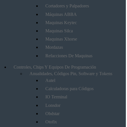
Cortadores y Palpadores
Máquinas ABBA
Maquinas Keytec
Maquinas Silca
Maquinas Xhorse
Mordazas
Refacciones De Maquinas
Controles, Chips Y Equipos De Programación
Anualidades, Códigos Pin, Software y Tokens
Autel
Calculadoras para Códigos
IO Terminal
Lonsdor
Obdstar
Otofix