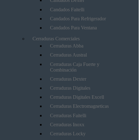
Candados Dexter
Candados Faitelli
Candados Para Refrigerador
Candados Para Ventana
Cerraduras Comerciales
Cerraduras Abba
Cerraduras Austral
Cerraduras Caja Fuerte y
Combinación
Cerraduras Dexter
Cerraduras Digitales
Cerraduras Digitales Excell
Cerraduras Electromagneticas
Cerraduras Faitelli
Cerraduras Inoxx
Cerraduras Locky