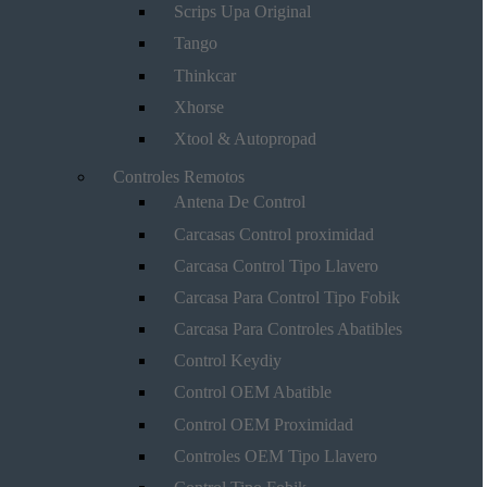
Scrips Upa Original
Tango
Thinkcar
Xhorse
Xtool & Autopropad
Controles Remotos
Antena De Control
Carcasas Control proximidad
Carcasa Control Tipo Llavero
Carcasa Para Control Tipo Fobik
Carcasa Para Controles Abatibles
Control Keydiy
Control OEM Abatible
Control OEM Proximidad
Controles OEM Tipo Llavero