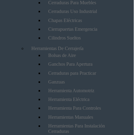
Cerraduras Para Muebles
Cerraduras Uso Industrial
Chapas Eléctricas
Cierrapuertas Emergencia
Cilindros Sueltos
Herramientas De Cerrajería
Bolsas de Aire
Ganchos Para Apertura
Cerraduras para Practicar
Ganzuas
Herramienta Automotriz
Herramienta Eléctrica
Herramienta Para Controles
Herramientas Manuales
Herramientas Para Instalación
Cerraduras