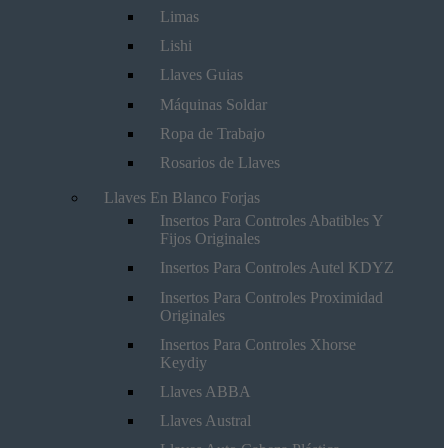
Limas
Lishi
Llaves Guias
Máquinas Soldar
Ropa de Trabajo
Rosarios de Llaves
Llaves En Blanco Forjas
Insertos Para Controles Abatibles Y
Fijos Originales
Insertos Para Controles Autel KDYZ
Insertos Para Controles Proximidad
Originales
Insertos Para Controles Xhorse
Keydiy
Llaves ABBA
Llaves Austral