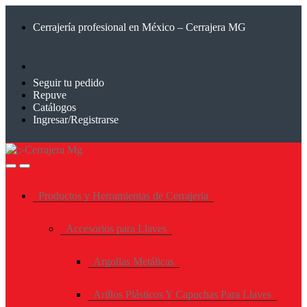
Saltar
Saltar
a
al
Cerrajería profesional en México – Cerrajera MG
la
contenido
navegación
Seguir tu pedido
Repuve
Catálogos
Ingresar/Registrarse
Productos y Herramientas de Cerrajeria
Accesorios para Llaves
Argollas Metálicas
Arillos Plásticos Y Capuchas Para Llaves