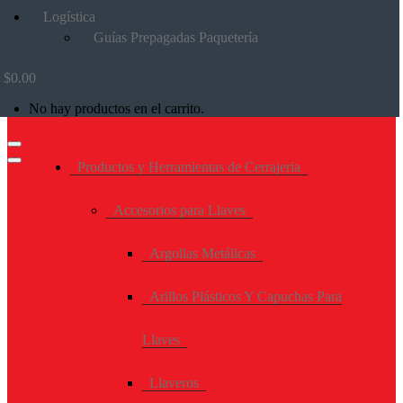
Logística
Guías Prepagadas Paquetería
$
0.00
No hay productos en el carrito.
Productos y Herramientas de Cerrajeria
Accesorios para Llaves
Argollas Metálicas
Arillos Plásticos Y Capuchas Para
Llaves
Llaveros