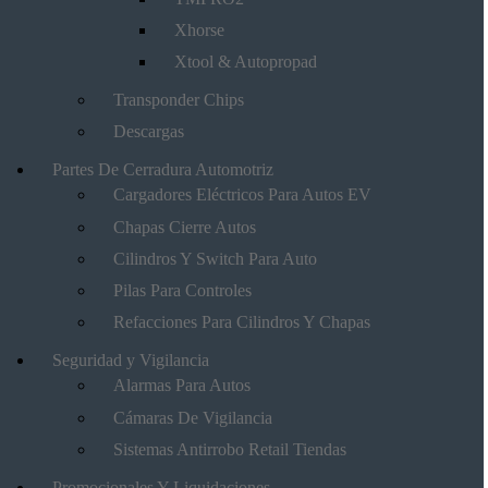
Xhorse
Xtool & Autopropad
Transponder Chips
Descargas
Partes De Cerradura Automotriz
Cargadores Eléctricos Para Autos EV
Chapas Cierre Autos
Cilindros Y Switch Para Auto
Pilas Para Controles
Refacciones Para Cilindros Y Chapas
Seguridad y Vigilancia
Alarmas Para Autos
Cámaras De Vigilancia
Sistemas Antirrobo Retail Tiendas
Promocionales Y Liquidaciones