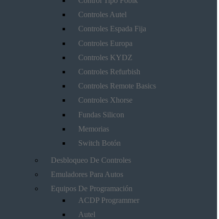
Control Tipo Fobik
Controles Autel
Controles Espada Fija
Controles Europa
Controles KYDZ
Controles Refurbish
Controles Remote Basics
Controles Xhorse
Fundas Silicon
Memorias
Switch Botón
Desbloqueo De Controles
Emuladores Para Autos
Equipos De Programación
ACDP Programmer
Autel