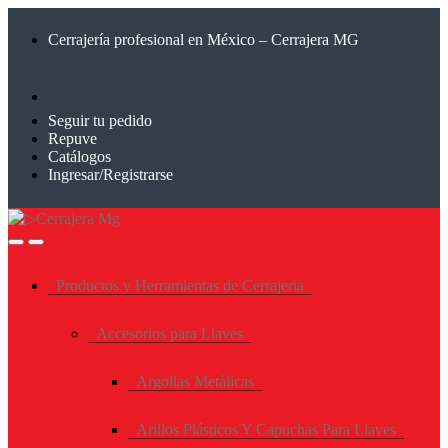
Saltar
Saltar
a
al
Cerrajería profesional en México – Cerrajera MG
la
contenido
navegación
Seguir tu pedido
Repuve
Catálogos
Ingresar/Registrarse
Productos y Herramientas de Cerrajeria
Accesorios para Llaves
Argollas Metálicas
Arillos Plásticos Y Capuchas Para Llaves