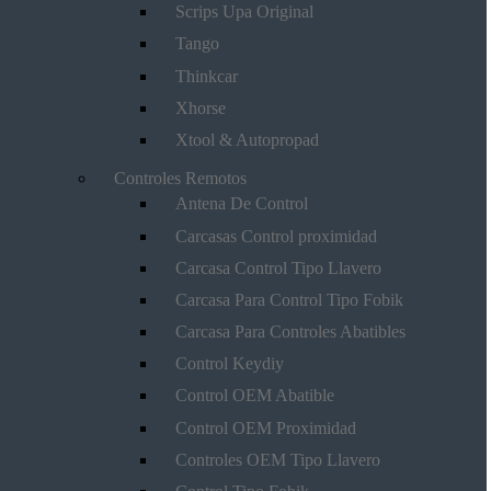
Scrips Upa Original
Tango
Thinkcar
Xhorse
Xtool & Autopropad
Controles Remotos
Antena De Control
Carcasas Control proximidad
Carcasa Control Tipo Llavero
Carcasa Para Control Tipo Fobik
Carcasa Para Controles Abatibles
Control Keydiy
Control OEM Abatible
Control OEM Proximidad
Controles OEM Tipo Llavero