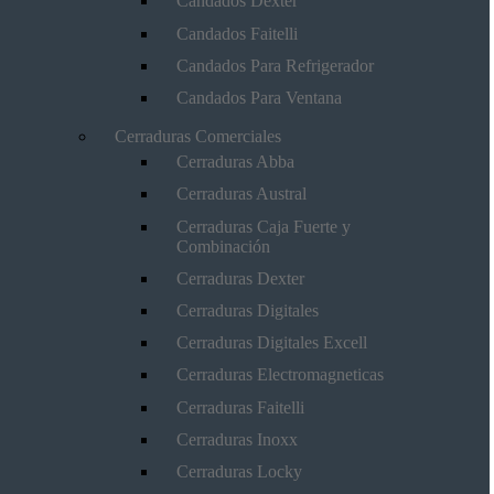
Candados Dexter
Candados Faitelli
Candados Para Refrigerador
Candados Para Ventana
Cerraduras Comerciales
Cerraduras Abba
Cerraduras Austral
Cerraduras Caja Fuerte y
Combinación
Cerraduras Dexter
Cerraduras Digitales
Cerraduras Digitales Excell
Cerraduras Electromagneticas
Cerraduras Faitelli
Cerraduras Inoxx
Cerraduras Locky