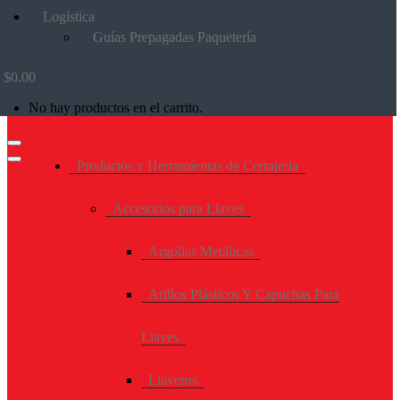
Logística
Guías Prepagadas Paquetería
$
0.00
No hay productos en el carrito.
Productos y Herramientas de Cerrajeria
Accesorios para Llaves
Argollas Metálicas
Arillos Plásticos Y Capuchas Para
Llaves
Llaveros