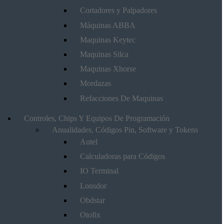
Cortadores y Palpadores
Máquinas ABBA
Maquinas Keytec
Maquinas Silca
Maquinas Xhorse
Mordazas
Refacciones De Maquinas
Controles, Chips Y Equipos De Programación
Anualidades, Códigos Pin, Software y Tokens
Autel
Calculadoras para Códigos
IO Terminal
Lonsdor
Obdstar
Otofix