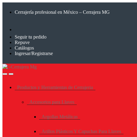
Saltar
Saltar
a
al
Cerrajería profesional en México – Cerrajera MG
la
contenido
navegación
Seguir tu pedido
Repuve
Catálogos
Ingresar/Registrarse
Productos y Herramientas de Cerrajeria
Accesorios para Llaves
Argollas Metálicas
Arillos Plásticos Y Capuchas Para Llaves