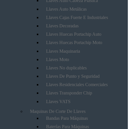
Llaves Auto Cabeza Plástica
Llaves Auto Metálicas
Llaves Cajas Fuerte E Industriales
Llaves Decoradas
Llaves Huecas Portachip Auto
Llaves Huecas Portachip Moto
Llaves Maquinaria
Llaves Moto
Llaves No duplicables
Llaves De Punto y Seguridad
Llaves Residenciales Comerciales
Llaves Transponder Chip
Llaves VATS
Maquinas De Corte De Llaves
Bandas Para Máquinas
Baterías Para Máquinas