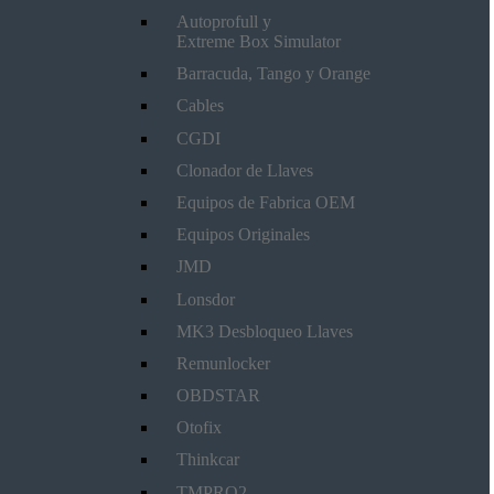
Autoprofull y
Extreme Box Simulator
Barracuda, Tango y Orange
Cables
CGDI
Clonador de Llaves
Equipos de Fabrica OEM
Equipos Originales
JMD
Lonsdor
MK3 Desbloqueo Llaves
Remunlocker
OBDSTAR
Otofix
Thinkcar
TMPRO2