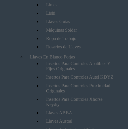
Limas
Lishi
Llaves Guias
Máquinas Soldar
Ropa de Trabajo
Rosarios de Llaves
Llaves En Blanco Forjas
Insertos Para Controles Abatibles Y
Fijos Originales
Insertos Para Controles Autel KDYZ
Insertos Para Controles Proximidad
Originales
Insertos Para Controles Xhorse
Keydiy
Llaves ABBA
Llaves Austral