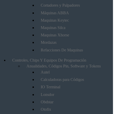
Cortadores y Palpadores
Máquinas ABBA
Maquinas Keytec
Maquinas Silca
Maquinas Xhorse
Mordazas
Refacciones De Maquinas
Controles, Chips Y Equipos De Programación
Anualidades, Códigos Pin, Software y Tokens
Autel
Calculadoras para Códigos
IO Terminal
Lonsdor
Obdstar
Otofix