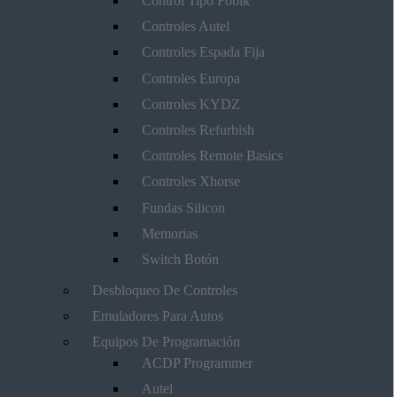
Control Tipo Fobik
Controles Autel
Controles Espada Fija
Controles Europa
Controles KYDZ
Controles Refurbish
Controles Remote Basics
Controles Xhorse
Fundas Silicon
Memorias
Switch Botón
Desbloqueo De Controles
Emuladores Para Autos
Equipos De Programación
ACDP Programmer
Autel