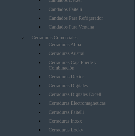
Candados Dexter
Candados Faitelli
Candados Para Refrigerador
Candados Para Ventana
Cerraduras Comerciales
Cerraduras Abba
Cerraduras Austral
Cerraduras Caja Fuerte y
Combinación
Cerraduras Dexter
Cerraduras Digitales
Cerraduras Digitales Excell
Cerraduras Electromagneticas
Cerraduras Faitelli
Cerraduras Inoxx
Cerraduras Locky