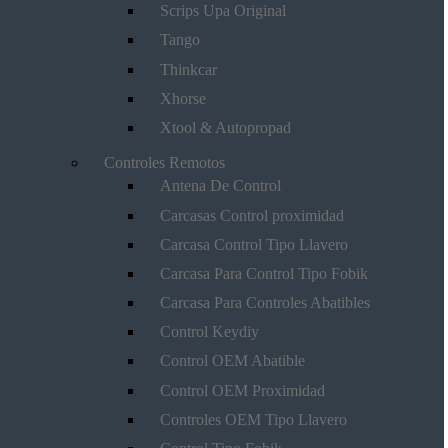
Scrips Upa Original
Tango
Thinkcar
Xhorse
Xtool & Autopropad
Controles Remotos
Antena De Control
Carcasas Control proximidad
Carcasa Control Tipo Llavero
Carcasa Para Control Tipo Fobik
Carcasa Para Controles Abatibles
Control Keydiy
Control OEM Abatible
Control OEM Proximidad
Controles OEM Tipo Llavero