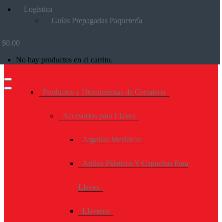
Logística
Guías Prepagadas Paquetería
$
0.00
No hay productos en el carrito.
Productos y Herramientas de Cerrajeria
Accesorios para Llaves
Argollas Metálicas
Arillos Plásticos Y Capuchas Para
Llaves
Llaveros