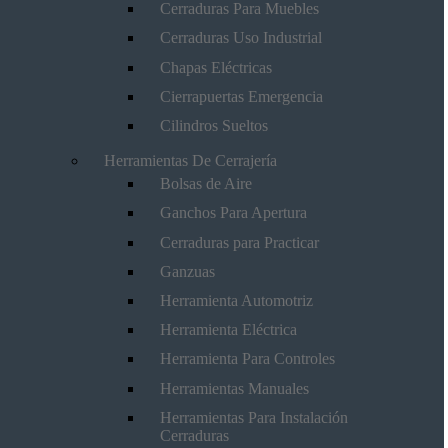
Cerraduras Para Muebles
Cerraduras Uso Industrial
Chapas Eléctricas
Cierrapuertas Emergencia
Cilindros Sueltos
Herramientas De Cerrajería
Bolsas de Aire
Ganchos Para Apertura
Cerraduras para Practicar
Ganzuas
Herramienta Automotriz
Herramienta Eléctrica
Herramienta Para Controles
Herramientas Manuales
Herramientas Para Instalación
Cerraduras