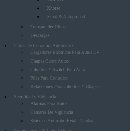
Xhorse
Xtool & Autopropad
Transponder Chips
Descargas
Partes De Cerradura Automotriz
Cargadores Eléctricos Para Autos EV
Chapas Cierre Autos
Cilindros Y Switch Para Auto
Pilas Para Controles
Refacciones Para Cilindros Y Chapas
Seguridad y Vigilancia
Alarmas Para Autos
Cámaras De Vigilancia
Sistemas Antirrobo Retail Tiendas
Promocionales Y Liquidaciones