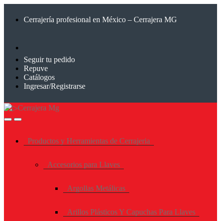
Saltar
Saltar
a
al
Cerrajería profesional en México – Cerrajera MG
la
contenido
navegación
Seguir tu pedido
Repuve
Catálogos
Ingresar/Registrarse
Productos y Herramientas de Cerrajeria
Accesorios para Llaves
Argollas Metálicas
Arillos Plásticos Y Capuchas Para Llaves